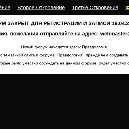
ение
Второе Откровение
Третье Откровение
Ф
М ЗАКРЫТ ДЛЯ РЕГИСТРАЦИИ И ЗАПИСИ 19.04.20
ия, пожелания отправляйте на адрес:
webmaster@
Новый форум находится здесь:
Правдология
.
с тематикой сайта и форума "Правдологии", прежде чем создават
торые было уместно обсуждать на данном форуме, будет уместно 