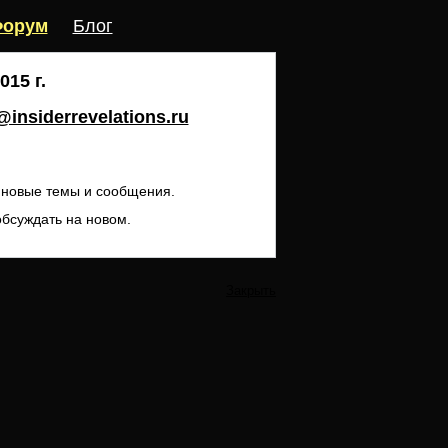
орум
Блог
15 г.
insiderrevelations.ru
ь новые темы и сообщения.
обсуждать на новом.
Закрыть