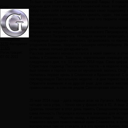
То был монах Святой Киево-Печерской Лавры. К сожале
родным для этого инока был украинский язык, который 
Greg
представил себя и немедля высказал свою поддержку в
зааплодировали, многие начали кричать «ура», тем са
Он принялся рассказывать нам о том что творили «сви
рассказ по памяти.
Монашуствующим Киево-Печерской обители посылались п
откровенные погромы храмов Московского Патриархата,
Московского Патриархата. Немедля начали запрещать с
Сообщений:
«свидомые граждане» пытались организовать то язычес
3270
Авторитет:
угодников Божиих, творили страшную непотребщену. Им
11325
речь можно только догадываться.
Регистрация:
Рассказ заезжего монаха остался в моей памяти, и отч
07.02.2011
войны в Славянске. Заметьте, карательная операция у
следующего дня, т.е. 13 апреля 2014 года. Сама цифра
Страстную седмицу Пасхального поста – в неделю когд
был пленен и терпел пытки от мучителей, молясь Отцу
полилась первая кровь в Славянске и Крамоторске! С о
последующую Пасхальную неделю – в дни торжества ве
Обратите внимание и на другой знак: для самых жесток
православных, а совсем рядом Святогорская обитель –
25 мая 2014 года – дата первых атак на Луганск. Межд
четыре часа утра, – точно как у фашистов в 41. А еще
Церковь почитает в этот день память Священномученик
сама личность Патриарха мученика значима для истори
И напоследок…. Неделю назад, в прошедшую Троицу –
тяжелого орудия православный храм Славянска, в кот
воскресенье там не утихали, а в это время в Киеве, с