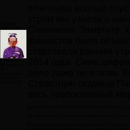
отчетливо всплыл спуст
утром мы узнали о нач
Григорий
Славянске. Заметьте, 
Самуилович
фашистов была объявл
стартовала ранним утр
2014 года. Сама цифра
Сообщений:
49
Авторитет:
88
дело даже не в этом. 
Регистрация:
11.08.2014
Страстную седмицу Пас
(ЗАБАНЕН)
весь православный мир
Да и избрание нового блюстителя церкви состоялось 13 а
Об избрании нового блюстителя церкви сегодня, 13 авгус
Выборы прошли в два тура в Храме Антония и Феодосия 
втором епископы выбирали из трех кандидатов, получив