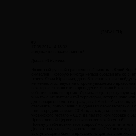
(ЗАБАНЕН)
#3
17.08.2014 14:18:02
Задумайтесь православные!
Дионисий Курилин
Известный русский православный писатель Юрий Вороб
символов», которую никогда нельзя сбрасывать со счето
тезису Юрия Юрьевича, да собственно и такие найдутся
не менее, я останусь на стороне уважаемого правосла
некоторые странности в проведении Украиной так назыв
событий, заявляю прямо: Украина ведет преступную ка
уничтожение жителей той территории, которая рано ил
для совершеннолетних граждан ЛНР и ДНР, с последую
стесняясь, прямо заявил в одном из своих интервью и.
Еще в средине апреля 2014 года, когда сопротивление
украинского гестапо – СБУ, да палаточном городке с б
Православной Церкви развязана киевской хунтой?
Почему у тебя возник этот вопрос? – спросит читатель.
Дело в том, что в те дни возле здания СБУ почти круг
выступающими были и приезжие из центральной Украин