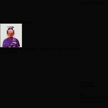
Загрузка плеера
Григорий Самуилович
Сообщений:
49
Авторитет:
88
Регистрация:
11.08.2014
(ЗАБАНЕН)
Источник
(ЗАБАНЕН)
#11
19.08.2014 16:07:5
Загрузка плеера