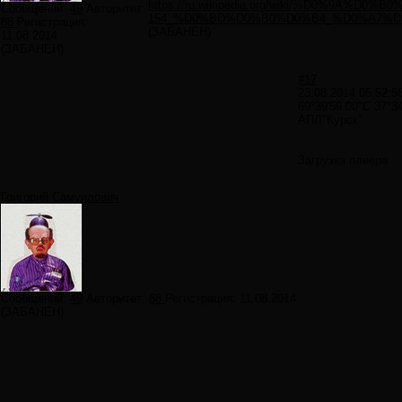
https://ru.wikipedia.org/wiki/%D0%9
Сообщений:
49
Авторитет:
154_%D0%BD%D0%B0%D0%B4_%D0%A7%
88
Регистрация:
(ЗАБАНЕН)
11.08.2014
(ЗАБАНЕН)
#17
23.08.2014 05:52:5
69°39'59.00"С 37°34'
АПЛ"Курск"
Загрузка плеера
Григорий Самуилович
Сообщений:
49
Авторитет:
88
Регистрация:
11.08.2014
(ЗАБАНЕН)