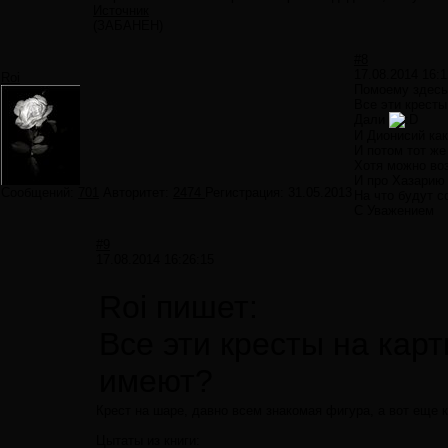
Источник
(ЗАБАНЕН)
#8
17.08.2014 16:1
Roi
Помоему здесь 
Все эти кресты
Дали
И Дионисий как
И потом тот же
Хотя можно воз
И про Хазарию 
Сообщений:
701
Авторитет:
2474
Регистрация:
31.05.2013
На что будут 
С Уважением
#9
17.08.2014 16:26:15
Roi пишет:
Все эти кресты на кар
имеют?
Крест на шаре, давно всем знакомая фигура, а вот еще 
Цытаты из книги: