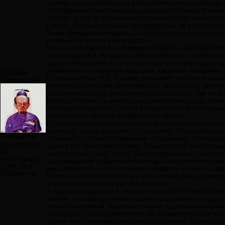
должен воздерживаться от употребления нечистой пищи и 
что обрезание практиковалось на родине Моисея, он не мо
сделал. И эта то причина нам разъясняется в "женихе кр
смерти. Жертва обрезания производилась не в определен
Выше приведенная надпись из Египетского храма косвенно
возможно в зрелом уже возрасте.
Но, как получается что, умерщвляя одного, мы продляем
профессора Н.А. Козырева. Он разработал и теоретическ
будут интересовать те, в которых для усиления эффект
необратимого изменения вещества, такие как испарение э
Григорий
В своих работах Н.А. Козырев описывает опыт по отклоне
Самуилович
величина отклонения увеличивалась не только от увеличе
растворялся сахар, или испаряющегося эфира. Так же в
результат осенью и зимой и ухудшаются (иногда до полн
"плотностью времени". Пусть в теоретическом обоснован
Чтобы понять причину разберем суть опыта.
О чем нам говорит отклонение груза (теоретические обос
"причина", а груз на резине - "следствие". Получается 
Сообщений:
отличается (отстоит по времени) от "причины". Чем бол
49
Авторитет:
сдвиг к югу фиксирует прибор. Проще говоря: тем больш
88
вместо слова "опыт" слово "жертвоприношение", вместо "
Регистрация:
подтверждение продление жизни (цель жертвоприношения)
11.08.2014
мира животного, что и усиливает эффекты в опытах с п
(ЗАБАНЕН)
Возможно, бесполезно было в религиозном тексте привод
объяснения не нужны. Но уже написал.
А простым верующим в качестве доказательства хочу нап
говорят, раньше христиане искренне радовались, когда 
неконтролируемом, подсознательном ощущении эмоционал
приходится вам родственником, но, о существовании кото
других мест происшествий с пострадавшими. Этому позыв