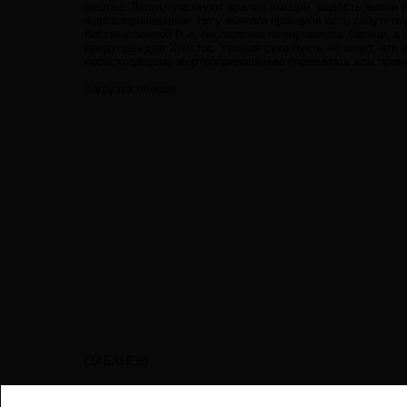
жертве. Люди чувствуют прилив эмоций, радость жизни (П
жертвоприношении. Но у всякого принципа есть сопутст
бессмысленной (т.е. бесполезно пожертвовать барана, а 
предупреждал Христос "правая рука пусть не знает, что
происходящему жертвоприношению (принимать или примен
Загрузка плеера
(ЗАБАНЕН)