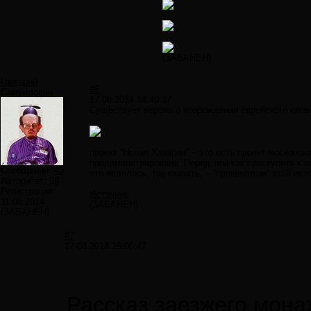
(ЗАБАНЕН)
Григорий
#6
Самуилович
17.08.2014 14:49:37
Существует версия о возрождении еврейского каган
проект “Новая Хазария” – это есть проект московск
продемонстрировано. Перед тем как приступить к о
Сообщений:
49
что являлось, так сказать, – “приквеллом” этой ис
Авторитет:
88
Регистрация:
Источник
11.08.2014
(ЗАБАНЕН)
(ЗАБАНЕН)
#7
17.08.2014 15:06:47
Рассказ заезжего мона