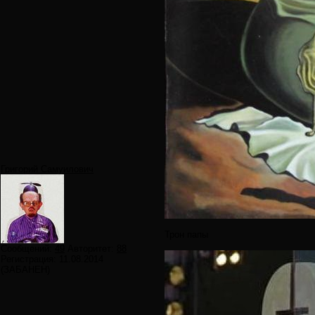
Григорий Самуилович
Трон папы
Сообщений:
49
Авторитет:
88
Регистрация:
11.08.2014
(ЗАБАНЕН)