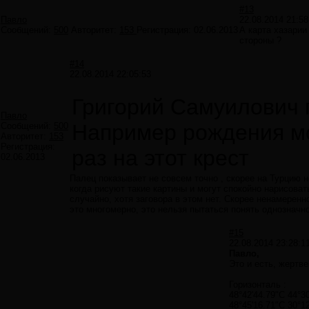
#13
Павло
22.08.2014 21:58
Сообщений:
500
Авторитет:
153
Регистрация:
02.06.2013
А карта хазарии
стороны ?
#14
22.08.2014 22:05:53
Григорий Самуилович 
Павло
Например рождения м
Сообщений:
500
Авторитет:
153
Регистрация:
раз на этот крест
02.06.2013
Палец показывает не совсем точно , скорее на Турцию 
когда рисуют такие картины и могут спокойно нарисовать
случайно, хотя заговора в этом нет. Скорее ненамеренн
это многомерно, это нельзя пытаться понять однозначно,
#15
22.08.2014 23:28:1
Павло,
Это и есть, жертве
Горизонталь :
48°42'44.79"С 44°30'4
48°45'16.71"С 30°12