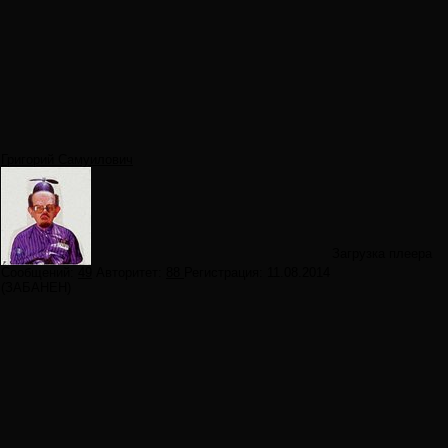
Григорий Самуилович
Загрузка плеера
Сообщений:
49
Авторитет:
88
Регистрация:
11.08.2014
(ЗАБАНЕН)