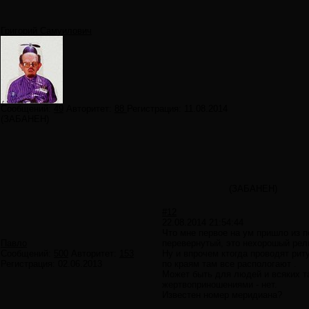
Григорий Самуилович
Сообщений:
49
Авторитет:
88
Регистрация:
11.08.2014
(ЗАБАНЕН)
(ЗАБАНЕН)
#12
22.08.2014 21:54:44
Что мне первое на ум пришло из п
Павло
перевернутый, это нехорошый рел
Сообщений:
500
Авторитет:
153
Ну и впрочем ктогда проводят рит
Регистрация:
02.06.2013
по краям там все распологают .
Может быть для людей и всяких та
жертвоприношениями - нет.
Известен номер меридиана?