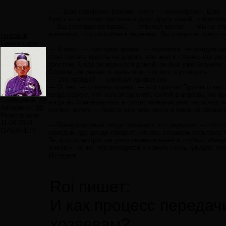
— …Шар сообразен разуму, крест — несообразен. Шар — 
Крест — это спор противных друг другу линий, и примир
— Вы совершенно правы, — отвечал монах. — Мы не стр
животных, что способен к падению. Вы говорите, крест 
Григорий
Самуилович
— Я знал, — повторил монах, — человека, ненавидевшего
стал ломать кресты на дороге, ибо жил в стране, где ра
крестом. Когда он вернулся домой, он был уже безумен.
Словом, он разнес в щепы все, что мог, и утопился.
— Это правда? — спросил профессор.
— О, нет, — отвечал монах, — это притча! Притча о вас 
когда скажут, что нельзя загонять силой в церковь, но в
Сообщений:
49
когда вы сомневаетесь в существовании рая, но вслед з
Авторитет:
88
логике, потом — просто все, ибо ничто в мире не сводитс
Регистрация:
11.08.2014
— Поверхностные люди полагают, что парадокс — что-то
(ЗАБАНЕН)
комедии, где денди говорит: «Жизнь слишком серьезна, 
Те, кто посмотрит на дело внимательней и глубже, обна
землю». Те же, кто вглядится в самую глубь, увидят, чт
Источник
Roi пишет:
И как процесс передач
хозяевам?