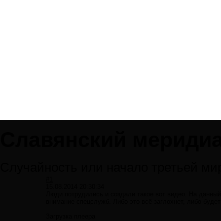
Славянский мериди
Случайность или начало третьей ми
#1
15.08.2014 20:30:34
Люди потрудились и создали такое вот видео. На данный 
внимание спецслужб. Либо это всё заглохнет, либо буде
Загрузка плеера