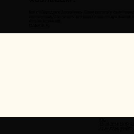
Как от Бородая к Захарченко. Сами решили и сами переда
спонсировал. Мы ничего не узнаем и настоящих хозяев 
кого не возникает.
(ЗАБАНЕН)
#10
18.08.2014 19:07:2
АЛЕКСАНДРИЙСК