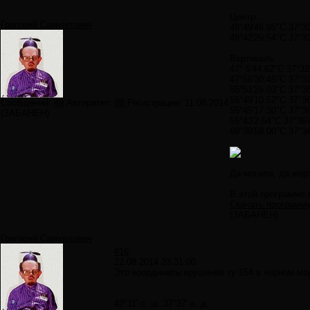
.
Центр:
Григорий Самуилович
48°49'46.95"С 37°33'
48°42'29.54"С 37°33'
.
Вертикаль:
47° 5'44.62"С 37°32'
47°56'30.45"С 37°33'
55°51'26.03"С 37°36
55°49'10.52"С 37°36
Сообщений:
49
Авторитет:
88
Регистрация:
11.08.2014
55°45'17.30"С 37°36
(ЗАБАНЕН)
55°43'2.54"С 37°36'
69°39'59.00"С 37°34
Да могила, да жер
В этой программе 
Скачать программ
(ЗАБАНЕН)
Григорий Самуилович
#16
22.08.2014 23:31:00
Это координаты крушения ту 154 в черном мо
42°11′ с. ш. 37°37′ в. д.