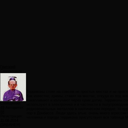
Григорий
Самуилович
Терриконы стоят на совсем не простых местах и не просто
Как известно, храмы, ставят на местах, откуда из под зе
накапливают и излучают через храм догму. Терриконы со
Сообщений:
используют в электронике и в частности в полупроводник
49
Авторитет:
редкоземельных металлов в хаотическом порядке, то кур
88
пор в Донбассе. Люди здесь злые, очень много агрессии и
Регистрация:
человека и породе террикона присутствует вся таблица 
11.08.2014
(ЗАБАНЕН)