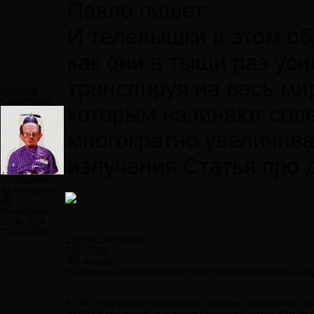
Павло пишет:
И телевышки в этом об
как они в тыщи раз ус
транслируя на весь ми
Григорий
Самуилович
которым начинают сопе
многократно увеличив
излучения.Статья про 
Сообщений:
49
Авторитет:
88
Регистрация:
11.08.2014
(ЗАБАНЕН)
Шуховская башня
1920-1922
160 метров
Регулярные телевизионные трансляции (четыре раза в н
В 1941 году башня подверглась суровому испытанию: поч
протянут под углом от вершины башни до земли. Там он 