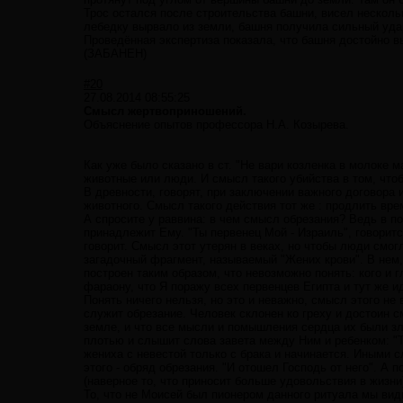
Трос остался после строительства башни, висел несколь
лебедку вырвало из земли, башня получила сильный удар
Проведённая экспертиза показала, что башня достойно 
(ЗАБАНЕН)
#20
27.08.2014 08:55:25
Смысл жертвоприношений.
Объяснение опытов профессора Н.А. Козырева.
Как уже было сказано в ст. "Не вари козленка в молоке 
животные или люди. И смысл такого убийства в том, чт
В древности, говорят, при заключении важного договора
животного. Смысл такого действия тот же : продлить вре
А спросите у раввина: в чем смысл обрезания? Ведь в по
принадлежит Ему. "Ты первенец Мой - Израиль", говоритс
говорит. Смысл этот утерян в веках, но чтобы люди смогл
загадочный фрагмент, называемый "Жених крови". В нем,
построен таким образом, что невозможно понять: кого и г
фараону, что Я поражу всех первенцев Египта и тут же и
Понять ничего нельзя, но это и неважно, смысл этого н
служит обрезание. Человек склонен ко греху и достоин с
земле, и что все мысли и помышления сердца их были зл
плотью и слышит слова завета между Ним и ребенком: "Ты
жениха с невестой только с брака и начинается. Иными 
этого - обряд обрезания. "И отошел Господь от него". А 
(наверное то, что приносит больше удовольствия в жизни
То, что не Моисей был пионером данного ритуала мы ви