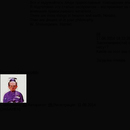
Вот и задумайтесь люди православные: совпадение ил
Я подготовил эту статью экспромтом – воспроизвел на 
внимание православного читателя…
There are more things in heaven and earth, Horatio,
Than are dreamt of in your philosophy.
W. Shakespeare, Hamlet
#4
17.08.2014 14:33:2
Закономерностей о
несут?
Каков на этот раз
Загрузка плеера
Григорий Самуилович
Сообщений:
49
Авторитет:
88
Регистрация:
11.08.2014
(ЗАБАНЕН)