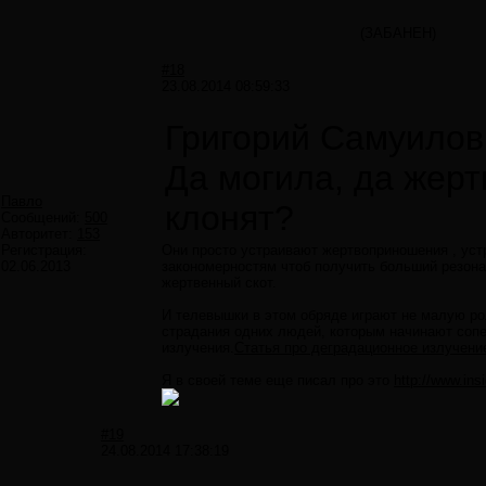
(ЗАБАНЕН)
#18
23.08.2014 08:59:33
Григорий Самуилов
Да могила, да жерт
Павло
клонят?
Сообщений:
500
Авторитет:
153
Регистрация:
Они просто устраивают жертвоприношения , уст
02.06.2013
закономерностям чтоб получить больший резона
жертвенный скот.
И телевышки в этом обряде играют не малую рол
страдания одних людей, которым начинают сопе
излучения.
Статья про деградационное излучени
Я в своей теме еще писал про это
http://www.ins
#19
24.08.2014 17:38:19