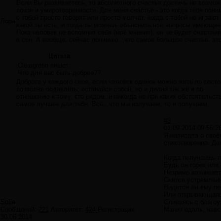
Если Вы развиваетесь, то абсолютного счастья достичь не возмож
покоя и умиротворенности. Для меня счастье - это когда тебя пон
с тобой просто говорят или просто молчат, когда с тобой не играют
Лора
какой ты есть, и тогда ты можешь объяснить все вопросы имеющие
Пока человек не вспомнит себя (моё мнение), он не будет счастлив
в сон. А вообще, сейчас понимаю..,что самое большое счастье, э
Цитата
Cleargreen пишет:
Что для вас быть добрее??
Доброта у каждого своя, если человек одинок можно жить по состо
позволяя подавлять, оставайся собой, но и делай так же и по
отношению к тому, кто рядом, и никогда не при каких обстоятельст
самое лучшее для тебя. Всё,..что мы излучаем, то и получаем.
#3
01.09.2014 09:56:2
Я написала о своё
стихотворение. Де
Когда получаешь п
Будь он горек или
Незримо возникает
Снится устремлённ
Видится ли ему пе
Или открывающаяс
Sofia
Сливаясь с благоу
Сообщений:
221
Авторитет:
424
Регистрация:
Манит вдаль, навс
30.06.2014