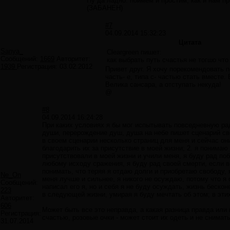
Ну да ладно: поймём и простим, как и нам п
(ЗАБАНЕН)
#7
04.09.2014 15:32:23
Цитата
Sanya_
Cleargreen пишет:
Сообщений:
1669
Авторитет:
как выбрать путь счастья не тогшо чт
1939
Регистрация:
03.02.2012
Привет друг. Я хочу порекомендовать п
часть- е, типа с- частью стать вместе.
Велика сансара, а отступать некуда!
@
#8
04.09.2014 16:24:28
При каких условиях я бы мог испытывать повседневную рад
души, перерождение душ, душа на небе пишет сценарий сво
в своем сценарии несколько страниц для меня и сейчас они
благодарить их за присутствие в моей жизни; 2. я понимаю
присутствовали в моей жизни и учили меня, я буду рад по
любому исходу сражения, я буду рад своей смерти, если вс
понимать, что теряя я отдаю долги и приобретаю свободу, 
Ne_On
меня лучше и сильнее, я никого не осуждаю, потому что я 
Сообщений:
написал его я, но и себя я не буду осуждать, жизнь бескон
223
в следующей жизни, умирая я буду мечтать об этом; в эт
Авторитет:
606
Может быть все это неправда, а какая разница правда или 
Регистрация:
счастью, розовые очки - может стоит их одеть и не снимать
31.07.2014