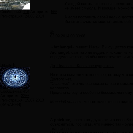
У людей настолько разные представле
не имеет смысла. И вообще, можно л
Сообщений:
116
Авторитет:
566
Регистрация:
24.06.2014
А если поставить своей целью дости
Испытать счастье можно только сейч
#6
03.09.2014 00:30:08
~Archangel~
пишет: Никак. Вы существо коне
Archangel
, сам того не ведая, и исходя из 
определение того, об чём повествуется и ч
ГораздЪ
Да, Человек – Конечное существо.
Не в том смысле что конечное, потому что 
Другого нет.
"Счастье"
, это человеческое слово и смысл
человеком.
Сообщений:
454
Предела слову, а особенно бессмысленному
Авторитет:
3266
Регистрация:
15.07.2013
Молодой человек
, многое качественно видои
(ЗАБАНЕН)
...
А
poick
же, просто по дружески и в своеобр
объясниться, посчитав, что именно так - бу
телевизоре.