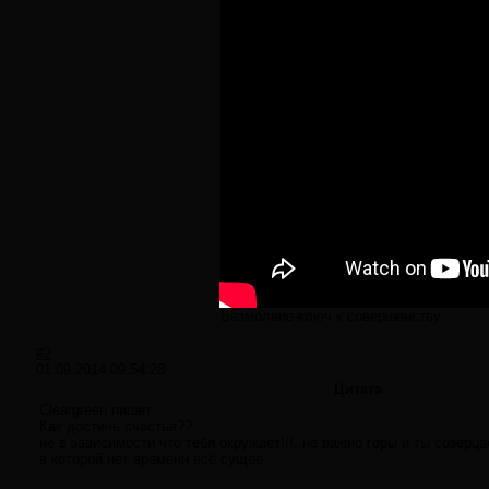
Безмолвие-ключ к совершенству.
#2
01.09.2014 09:54:28
Цитата
Cleargreen пишет:
Как достичь счастья??
не в зависимости что тебя окружает!!!..не важно горы и ты созерц
в которой нет времени всё сущее