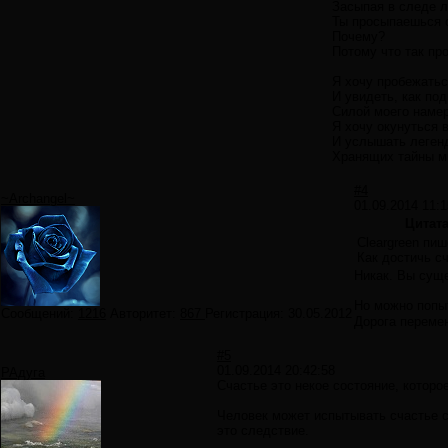
Засыпая в следе 
Ты просыпаешься 
Почему?
Потому что так пр
Я хочу пробежатьс
И увидеть, как по
Силой моего намер
Я хочу окунуться 
И услышать леген
Хранящих тайны м
#4
~Archangel~
01.09.2014 11:1
Цитат
Cleargreen пиш
Как достичь с
Никак. Вы суще
Но можно попы
Сообщений:
1216
Авторитет:
867
Регистрация:
30.05.2012
Дорога переме
#5
01.09.2014 20:42:58
РАдуга
Счастье это некое состояние, которо
Человек может испытывать счастье ст
это следствие.