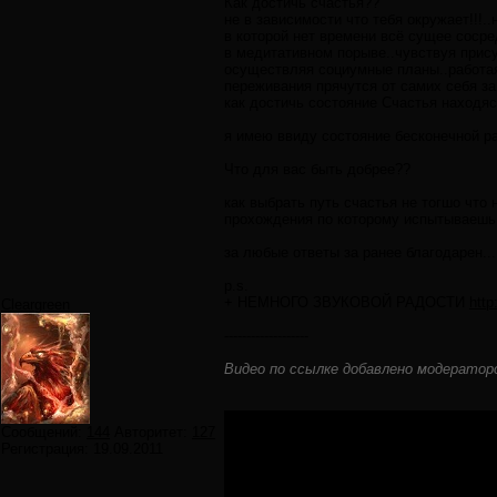
Как достичь счастья??
не в зависимости что тебя окружает!!!.
в которой нет времени всё сущее соср
в медитативном порыве..чувствуя прису
осуществляя социумные планы..работая
переживания прячутся от самих себя за 
как достичь состояние Счастья находя
я имею ввиду состояние бесконечной ра
Что для вас быть добрее??
как выбрать путь счастья не тогшо что 
прохождения по которому испытываешь
за любые ответы за ранее благодарен...
p.s.
+ НЕМНОГО ЗВУКОВОЙ РАДОСТИ
htt
Cleargreen
-------------------
Видео по ссылке добавлено модератор
Сообщений:
144
Авторитет:
127
Регистрация:
19.09.2011