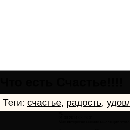
Что есть Счастье!!!!
Теги:
cчастье
,
радость
,
удов
#1
01.09.2014 08:23:01
Мне интересно мнение мыслящих этого