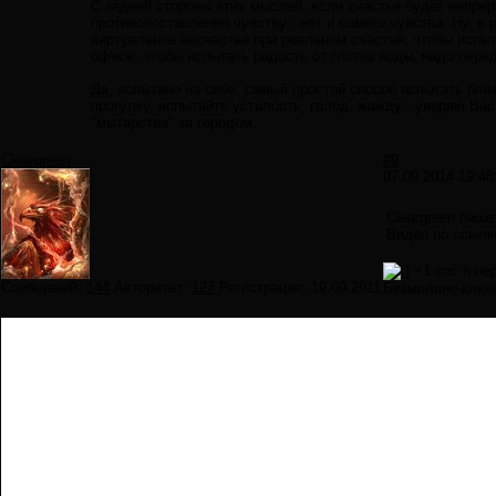
С задней стороны этих мыслей, если счастье будет непреры
противопоставления чувству - нет и самого чувства. Ну, в 
виртуальное несчастье при реальном счастье, чтобы испыт
офисе, чтобы испытать радость от глотка воды, надо пере
Да, испытано на себе, самый простой способ испытать бл
прогулку, испытайте усталость, голод, жажду - уверяю В
"мытарства" за городом.
Cleargreen
#9
07.09.2014 19:48
Cleargreen пише
Видео по ссылк
+1 спс я не
Сообщений:
144
Авторитет:
127
Регистрация:
19.09.2011
Безмолвие-ключ