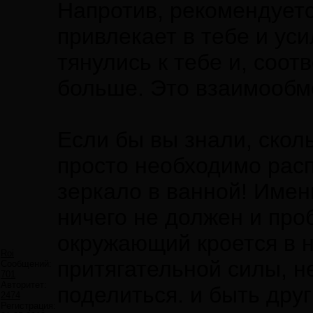
Напротив, рекомендуетс
привлекает в тебе и ус
тянулись к тебе и, соот
больше. Это взаимообме
Если бы вы знали, скол
просто необходимо расп
зеркало в ванной! Имен
ничего не должен и пр
окружающий кроется в ни
Roi
притягательной силы, н
Сообщений:
701
Авторитет:
поделиться. и быть дру
2474
Регистрация: