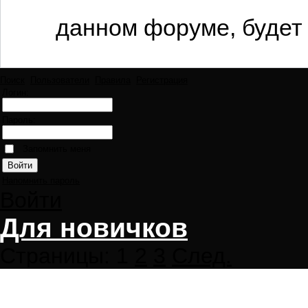
данном форуме, будет 
Поиск
Пользователи
Правила
Регистрация
Логин:
Пароль:
Запомнить меня
Напомнить пароль
Войти
Для новичков
Страницы:
1
2
3
След.