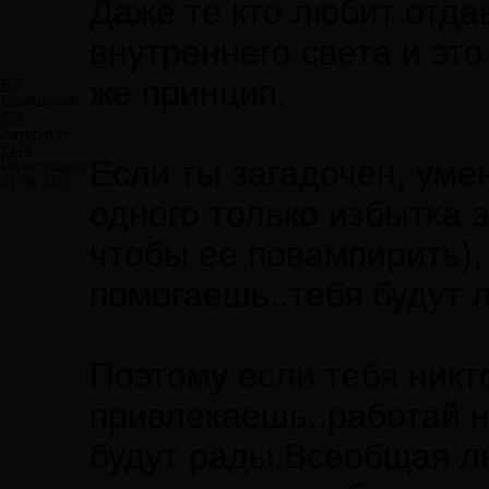
Даже те кто любит отда
внутреннего света и это
же принцип.
Roi
Сообщений:
701
Авторитет:
2474
Если ты загадочен, уме
Регистрация:
31.05.2013
одного только избытка э
чтобы ее повампирить),
помогаешь..тебя будут 
Поэтому если тебя никт
привлекаешь..работай н
будут рады.Всеобщая л