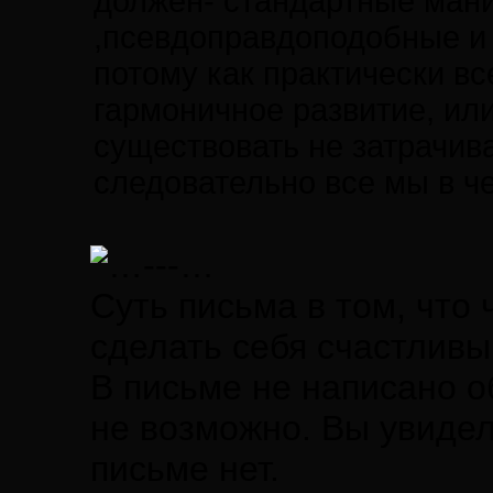
должен- стандартные ман
,псевдоправдоподобные и 
потому как практически вс
гармоничное развитие, ил
существовать не затрачива
следовательно все мы в ч
Суть письма в том, что 
сделать себя счастливы
В письме не написано 
не возможно. Вы увидели
письме нет.