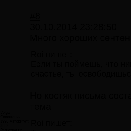
#8
30.10.2014 23:28:50
Много хороших сентен
Roi пишет:
Если ты поймешь, что ни
счастье, ты освободишьс
Но костяк письма соста
тема
Volga
Сообщений:
Roi пишет:
1996
Авторитет:
3882
Регистрация: