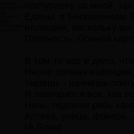
поступаете со мной, так
engineer
Сообщений:
301
Едины, в Бесконечном Т
Авторитет:
1875
иллющия, поскольку вы 
Регистрация:
11.09.2014
Плотность. Полной карт
В том-то все и дело, 
Иноче полная изоляция 
Умрешь - начнешь опять
И повторится все, как в
Ночь, ледяная рябь кан
Аптека, улица, фонарь..
(А.Блок)