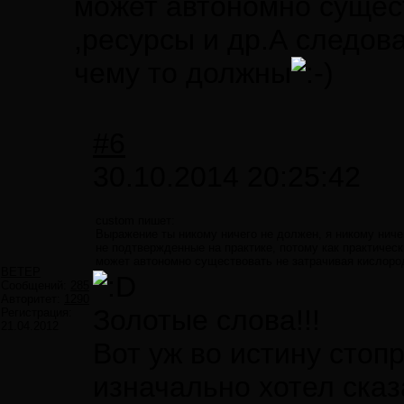
может автономно сущес
,ресурсы и др.А следова
чему то должны
#6
30.10.2014 20:25:42
custom пишет:
Выражение ты никому ничего не должен, я никому нич
не подтвержденные на практике, потому как практическ
может автономно существовать не затрачивая кислород
ВЕТЕР
Сообщений:
285
Авторитет:
1290
Золотые слова!!!
Регистрация:
21.04.2012
Вот уж во истину стоп
изначально хотел сказ