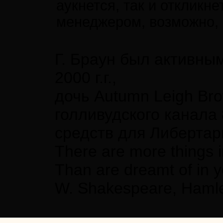
аукнется, так и откликн
менеджером, возможно, 
Г. Браун был активным 
2000 г.г.,
дочь Autumn Leigh Br
голливудского канала
средств для Либертар
There are more things i
Than are dreamt of in y
W. Shakespeare, Haml