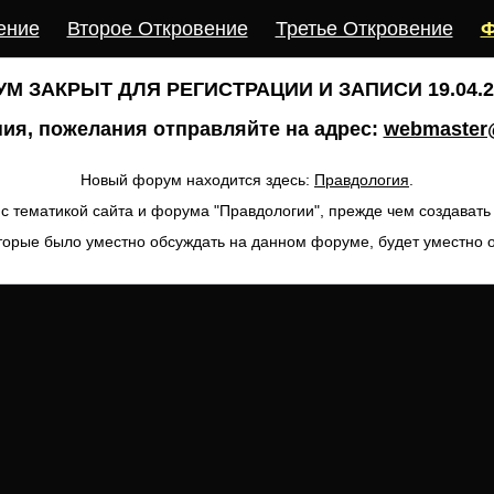
ение
Второе Откровение
Третье Откровение
Ф
М ЗАКРЫТ ДЛЯ РЕГИСТРАЦИИ И ЗАПИСИ 19.04.20
ия, пожелания отправляйте на адрес:
webmaster@
Новый форум находится здесь:
Правдология
.
с тематикой сайта и форума "Правдологии", прежде чем создават
торые было уместно обсуждать на данном форуме, будет уместно 