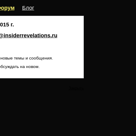
орум
Блог
15 г.
insiderrevelations.ru
ь новые темы и сообщения.
обсуждать на новом.
Закрыть