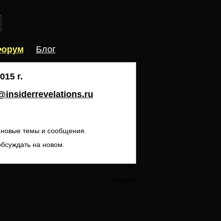
орум
Блог
15 г.
insiderrevelations.ru
ь новые темы и сообщения.
обсуждать на новом.
Закрыть