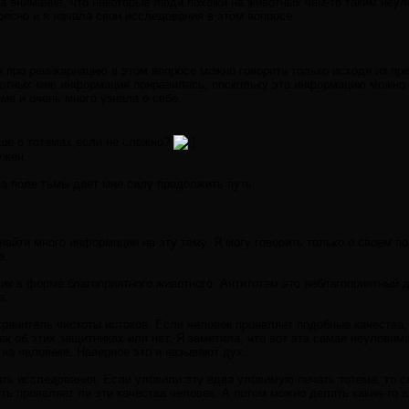
 внимание, что некоторые люди похожи на животных чем-то таким неул
ресно и я начала свои исследования в этом вопросе.
я про реинкарнацию в этом вопросе можно говорить только исходя из пре
вотных мне информация понравилась, поскольку эта информацию можно 
ме и очень много узнала о себе.
ше о тотемах,если не сложно?
ужен.
на поле тьмы даёт мне силу продолжить путь.
айти много информации на эту тему. Я могу говорить только о своем п
е.
ик в форме благоприятного животного. Антитотем это неблагоприятный д
а.
хранитель чистоты истоков. Если человек проявляет подобные качества,
ек об этих защитниках или нет. Я заметила, что вот эта самая неуловим
на человеке. Наверное это и называют дух.
ть исследования. Если уловили эту едва уловимую печать тотема, то с
ть проявляет ли эти качества человек. А потом можно делать какие-то 