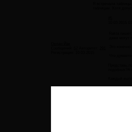
Я встречала таблицы,
таблицам. Хотя допус
#5
10.03.2015 01
Rakta пишет
даже могут 
Орлан Йак
Это конечно
Сообщений:
57
Авторитет:
291
Регистрация:
10.03.2015
Что думаете
Представь,по
подобных?А к
Каждый выпо