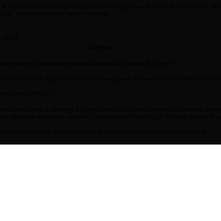
 в которых каждому дню приписан определенный тотем и антитотем. Но 
каю, что вначале они могут помочь.
:25:19
Цитата
:
подружится,разрушая животные законы. Почему бы и нет?
 не полная моя идея и схема перерождений,но наверно тоже имеет место
 по этому поводу?
местить ламу и пантеру в одну клетку.Как лама сможет объяснить панте
ак пантера объяснит ламе что она не может питаться только травой и н
лняет свою роль.Именно поэтому ничего не мешается между собой.