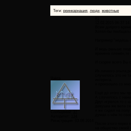
Теги:
реинкарнация
,
люди
,
животные
#1
12.02.2015 06:37:14
Всем доброго време
Хотел-бы пообщатьс
Например:"ведёшь с
И ведь раньше люди
времена племён,те
И скорее всего Вы 
Из личного опыта,р
случилось это не т
Rakta
интереса,
и произошло со мно
Ещё до этого мы пр
А случилось с нами
Друг игрался то с ш
девушка же вела се
я же сидел на полу 
Сообщений:
37
думая о чём то сво
Авторитет:
134
Регистрация:
03.08.2014
После этого через 
на общество своей 