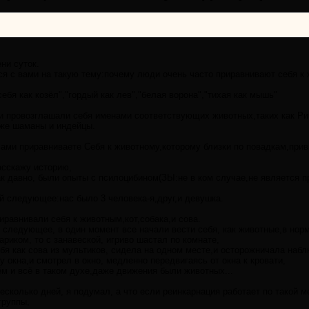
ни суток.
я с вами на такую тему:почему люди очень часто приравнивают себя к
ебя как козёл","гордый как лев","белая ворона","тихая как мышь"
 провозглашали себя именами соответствующих животных,таких как Рич
 же шаманы и индейцы.
сами приравниваете Себя к животному,которому близки по повадкам,при
асскажу историю,
ак давно, были опыты с псилоцибином(ЗЫ:не в ком случае,не является 
й следующее:нас было 3 человека-я,друг,и девушка.
иравнивали себя к животным,кот,собака,и сова.
 следующее, в один момент все начали вести себя, как животные,в но
ариком, то с занавеской, игриво шастал по комнате,
бя как сова из мультиков, сидела на одном месте,и осторожничала набл
у окна,и смотрел в окно, медленно передвигаясь от окна к кровати,
ём и всё в таком духе,даже движения были животных...
несколько дней, я подумал, а что если реинкарнация работает по такой 
группы,