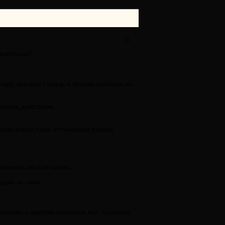
0
 животным?
ард львиное сердце и прочие,особенно во
вычкам,действиям.
пропагандой,лишь уточнение)в рамках
рмальном смысле слова.
юдая за нами,
механике:в царстве животных,все поделены