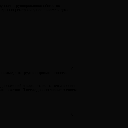
олучаем сгруппированное общество
 зебры например живут со львами,и даже
0
овимым, что трудно выразить словами.
дположений и веры. Но вот с точки зрения
ть в жизни. Я исследовала знание о своем
0