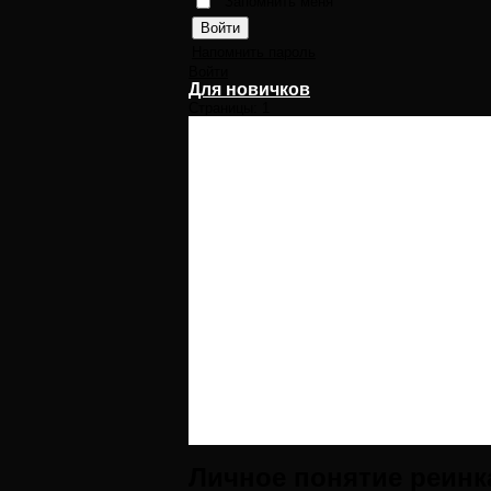
Запомнить меня
Напомнить пароль
Войти
Для новичков
Страницы:
1
Личное понятие реинк