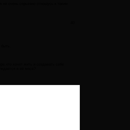
я не очень серьезно отношусь к таким
40
 быть.
ре,что хочет жить и создавать себе
уждается в её мясе?