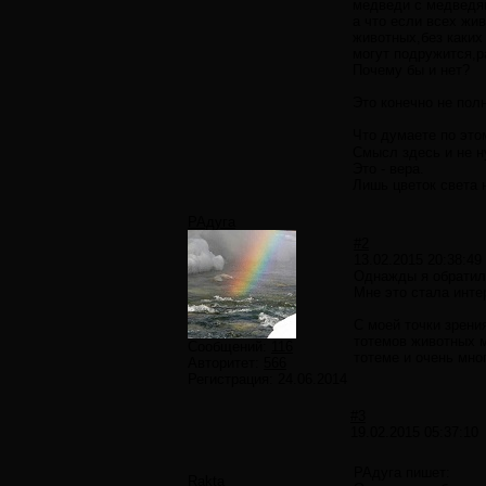
медведи с медведям
а что если всех жи
животных,без каких
могут подружится,р
Почему бы и нет?
Это конечно не пол
Что думаете по эт
Смысл здесь и не н
Это - вера.
Лишь цветок света 
РАдуга
#2
13.02.2015 20:38:49
Однажды я обратила
Мне это стала инте
С моей точки зрени
тотемов животных 
Сообщений:
116
тотеме и очень мног
Авторитет:
566
Регистрация:
24.06.2014
#3
19.02.2015 05:37:10
РАдуга пишет:
Rakta