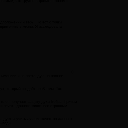
овимым, что трудно выразить словами.
дположений и веры. Но вот с точки
применить в жизни. Я исследовала
0
ониманиии и не претендую на полное
ух, который создаёт проблемы. Так
 то он получает защиту духа Бобра. Причем
ая печать данного животного странным
ледует изучить лучшие качества данного
выводы.