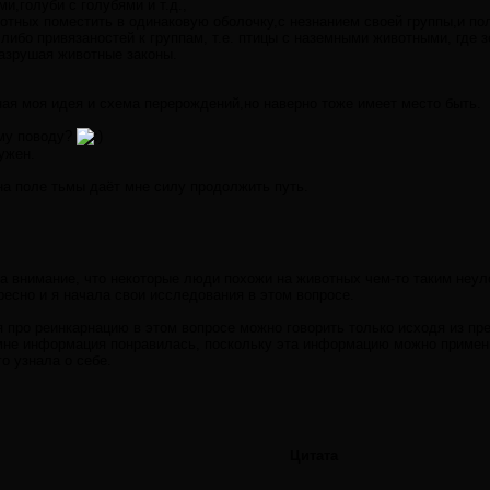
и,голуби с голубями и т.д.,
вотных поместить в одинаковую оболочку,с незнанием своей группы,и п
 либо привязаностей к группам, т.е. птицы с наземными животными, где
азрушая животные законы.
ная моя идея и схема перерождений,но наверно тоже имеет место быть.
ому поводу?
ужен.
на поле тьмы даёт мне силу продолжить путь.
 внимание, что некоторые люди похожи на животных чем-то таким неул
ресно и я начала свои исследования в этом вопросе.
я про реинкарнацию в этом вопросе можно говорить только исходя из пре
мне информация понравилась, поскольку эта информацию можно примени
о узнала о себе.
Цитата