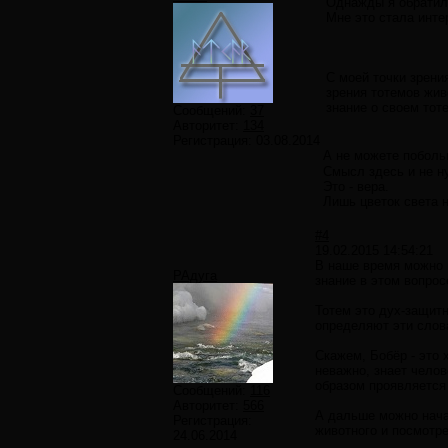
Однажды я обратила
Мне это стала инте
С моей точки зрени
зрения тотемов жи
знание о своем тоте
Сообщений:
37
Авторитет:
134
Регистрация:
03.08.2014
А не можете поболь
Смысл здесь и не н
Это - вера.
Лишь цветок света 
#4
19.02.2015 14:54:21
В наше время можно н
РАдуга
знание в этом вопрос
Тотем это дух-защитн
определяют эти слов
Скажем, Бобёр - это 
неважно, знает челов
образом проявляется 
Сообщений:
116
Авторитет:
566
А дальше можно нача
Регистрация:
животного и посмотре
24.06.2014