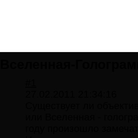
Вселенная-Гологра
#1
27.02.2011 21:34:16
Существует ли объектив
или Вселенная - гологр
году произошло замеча