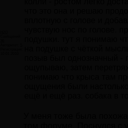
колли - ростом легко дост
что это она и решаю продо
вплотную с голове и добав
чувствую нос по голове. п
H2O
Сообщений:
подушки. тут я понимаю ч
36
Авторитет:
5
на подушке с чёткой мысл
Регистрация:
10.01.2010
позыв был однозначный - 
ощупываю, затем перетрях
понимаю что крыса там про
ощущения были настолько
ещё и ещё раз. собака в т
У меня тоже была похожая
том форуме. Поснулся с 