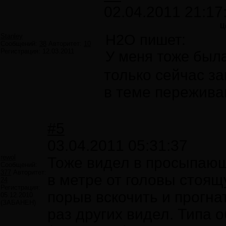
02.04.2011 21:17
Ц
H2O пишет:
Stanley
Сообщений:
38
Авторитет:
10
Регистрация:
12.03.2011
У меня тоже был
только сейчас за
в теме пережива
#5
03.04.2011 05:31:37
rewol
Тоже видел в просыпающ
Сообщений:
377
Авторитет:
в метре от головы стоя
24
Регистрация:
порыв вскочить и прогна
05.12.2010
(ЗАБАНЕН)
раз других видел. Типа о