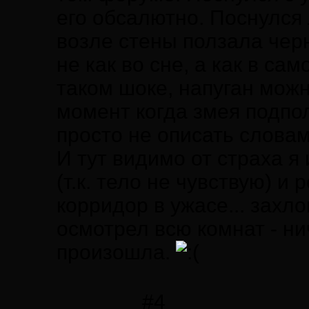
его обсалютно. Поснулся 
возле стены ползала черн
не как во сне, а как в с
таком шоке, напуган можн
момент когда змея подпол
просто не описать словам
И тут видимо от страха я
(т.к. тело не чувствую) и
корридор в ужасе... захл
осмотрел всю комнат - нич
произошла.
#4