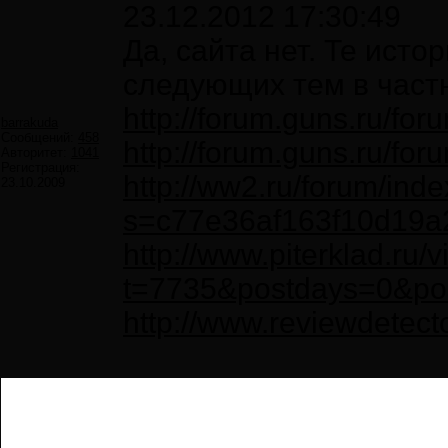
23.12.2012 17:30:49
Да, сайта нет. Те ист
следующих тем в част
http://forum.guns.ru/f
barrakuda
Сообщений:
458
http://forum.guns.ru/f
Авторитет:
1041
Регистрация:
http://ww2.ru/forum/ind
23.10.2009
s=c77e36af163f10d19a
http://www.piterklad.ru/
t=7735&postdays=0&pos
http://www.reviewdetec