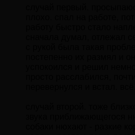
случай первый. просыпаюс
плохо. спал на работе, по
работу быстро стало напл
сначала думал, отлежал с
с рукой была такая пробл
постепенно их размял и о
успокоился и решил немно
просто расслабился, почти
перевернулся и встал. всё
случай второй. тоже близк
звука приближающегося нюх
собаки нюхают - разкие ко