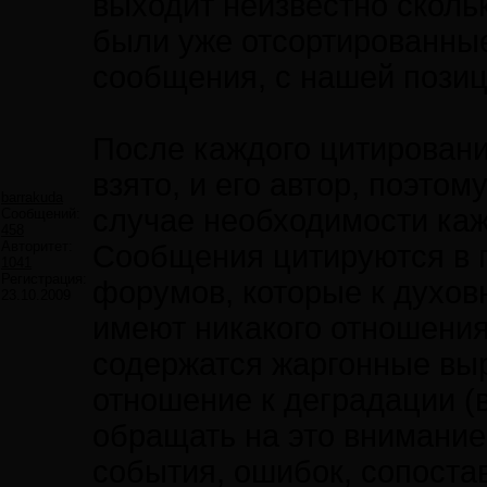
выходит неизвестно скольк
были уже отсортированны
сообщения, с нашей позиц
После каждого цитировани
взято, и его автор, поэто
barrakuda
случае необходимости ка
Сообщений:
458
Авторитет:
Сообщения цитируются в п
1041
Регистрация:
форумов, которые к духов
23.10.2009
имеют никакого отношения
содержатся жаргонные выр
отношение к деградации (вы
обращать на это внимание
события, ошибок, сопост