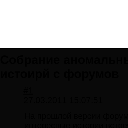
Собрание аномальны
истоирй с форумов
#1
27.03.2011 15:07:51
На прошлой версии форум
интересные истории встре