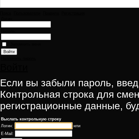
Поиск
Пользователи
Правила
Регистрация
Логин:
Пароль:
Запомнить меня
Напомнить пароль
Войти
Если вы забыли пароль, введи
Контрольная строка для смен
регистрационные данные, буд
Выслать контрольную строку
Логин:
или
E-Mail: