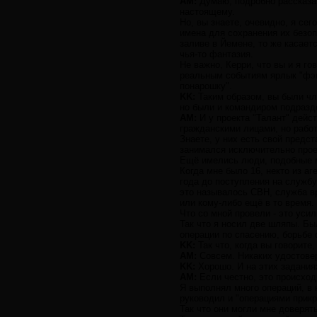
AM:
Думаю, подробно рассказат
настоящему.
Но, вы знаете, очевидно, я се
имена для сохранения их безоп
заливе в Йемене, то же касает
чья-то фантазия.
Не важно, Керри, что вы и я го
реальным событиям ярлык "фэнт
понарошку".
KK:
Таким образом, вы были чл
но были и командиром подразде
AM:
И у проекта "Талант" дейс
гражданскими лицами, но работ
Знаете, у них есть свой предст
занимался исключительно прое
Ещё имелись люди, подобные м
Когда мне было 16, некто из аг
года до поступления на службу
это называлось СВН, служба вр
или кому-либо ещё в то время.
Что со мной провели - это усил
Так что я носил две шляпы. Бы
операции по спасению, борьбе с
KK:
Так что, когда вы говорите,
AM:
Совсем. Никаких удостовер
KK:
Хорошо. И на этих заданиях
AM:
Если честно, это происходи
Я выполнял много операций, в
руководил и "операциями прикр
Так что они могли мне доверят