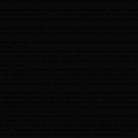
ь кто я, очевидно, будет хорошо для более пространного интервью, чтоб
годня выступаю впервые, публично делюсь информацией, которую получи
асности я назвать не могу , - но они непосредственно участвовали в со
ся информации о том, что творит Мировая Элита, и звездных врат, кото
ворили об этом много раз: вещи, которые вы видите в кино ставятся как
ези, научная фантастика," чтобы люди не копали глубже, и эти события
еном береговой охраны в Заливе, но вы также закончили не только служ
ления, это так?
твительно имелись оборотная сторона - они располагали людьми, которые
али непосредственно на армию, даже иногда носили военную форму, но 
авитель, это - Дункан, например. Дункан О'Финиоун, которого никогда н
ктом "Талант".
не. Вот дальше становится немного сложнее. Я не выбирал род войск.
ентов пришел ко мне и сказал, в какие войска меня направят и когда это п
. Так что будучи в армии, я прошёл обычную военную подготовку. Но в т
еменного назначения - для других частей, я не выполнял на самом дел
или боевую подготовку, с этого и началось, когда я был достаточно мол
ли времена, когда я был старшина Макколам, сделал карьеру до главног
 наркотиками и проч. Иногда я носил другую шляпу, где я был просто аген
 что делали то-то, это означает, что вы, не знаю ... у вас не было ника
ений. Не мог даже носить часы, ничего.
 ... Вы можете что-нибудь восстановить, вспомнить из стёртой памяти,
т двояко, поскольку, как я уже сказал, это нечто сложное, но позвольте
 которых носил только шляпу служащего береговой охраны, будучи стар
ытия", которые были секретными операциями, и с которыми я был тайно 
ь, и я мог выполнять другую работу, которая мне предназначалась.