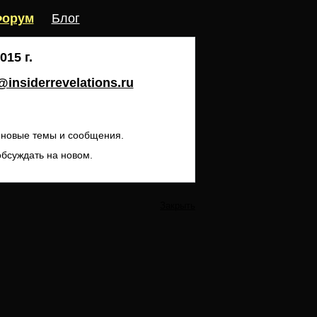
орум
Блог
15 г.
insiderrevelations.ru
ь новые темы и сообщения.
обсуждать на новом.
Закрыть