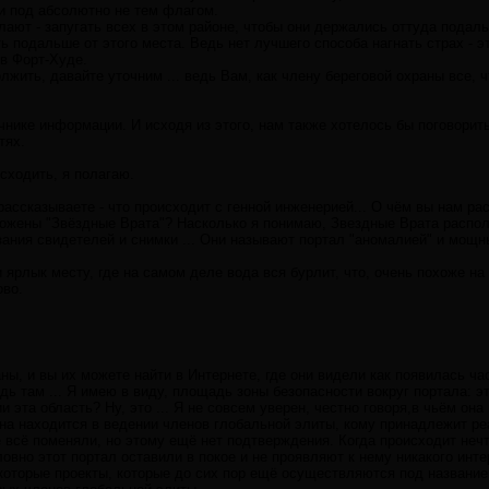
и под абсолютно не тем флагом.
елают - запугать всех в этом районе, чтобы они держались оттуда подал
 подальше от этого места. Ведь нет лучшего способа нагнать страх - э
 в Форт-Худе.
ить, давайте уточним ... ведь Вам, как члену береговой охраны все, ч
нике информации. И исходя из этого, нам также хотелось бы поговорить 
тях.
сходить, я полагаю.
рассказываете - что происходит с генной инженерией... О чём вы нам ра
ложены "Звёздные Врата"? Насколько я понимаю, Звездные Врата распо
азания свидетелей и снимки ... Они называют портал "аномалией" и мощ
ярлык месту, где на самом деле вода вся бурлит, что, очень похоже на
ово.
, и вы их можете найти в Интернете, где они видели как появилась час
дь там ... Я имею в виду, площадь зоны безопасности вокруг портала: э
эта область? Ну, это ... Я не совсем уверен, честно говоря,в чьём она 
она находится в ведении членов глобальной элиты, кому принадлежит ре
 всё поменяли, но этому ещё нет подтверждения. Когда происходит нечт
овно этот портал оставили в покое и не проявляют к нему никакого инте
екоторые проекты, которые до сих пор ещё осуществляются под названи