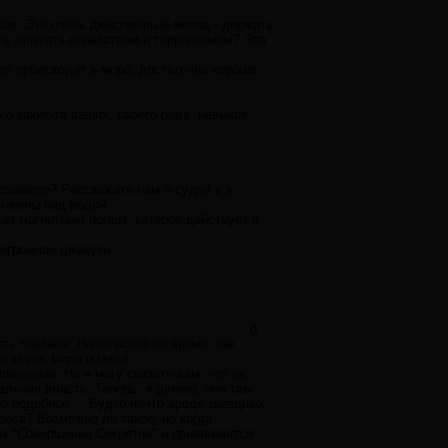
ьше. Это очень действенный метод - держать
то запугать пиратством и терроризмом? Это
то происходит в море, достаточно хорошо
о каких-то ваших, своего рода, навыков,
сскажете? Расскажите нам о судне в в
ложены над водой.
ным магнитным полем, которое действует в
 огромное джакузи.
0
ть портала. Но он исчез на время, как
то мили, мили и мили.
введении. Но я могу сказать вам, что не
альная власть. Теперь, я думаю, они там
о подобное ... Будто нечто вроде звездных
реса? Возможно ли такое, но когда
ем "Совершенно Секретно" и принимаются