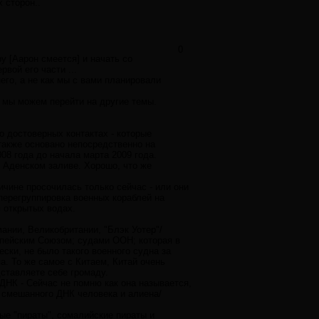
 сторон..
0
у [Аарон смеется] и начать со
вой его части ...
его, а не как мы с вами планировали
а мы можем перейти на другие темы.
о достоверных контактах - которые
также основано непосредственно на
08 года до начала марта 2009 года.
в Аденском заливе. Хорошо, что же
ичине просочилась только сейчас - или они
 перегруппировка военных кораблей на
в открытых водах.
ании, Великобритании, "Блэк Уотер"/
опейским Союзом; судами ООН; которая в
ески, не было такого военного судна за
а. То же самое с Китаем, Китай очень
дставляете себе громаду.
 ДНК - Сейчас не помню как она называется,
 смешанного ДНК человека и алиена/
мые "пираты", сомалийские пираты и