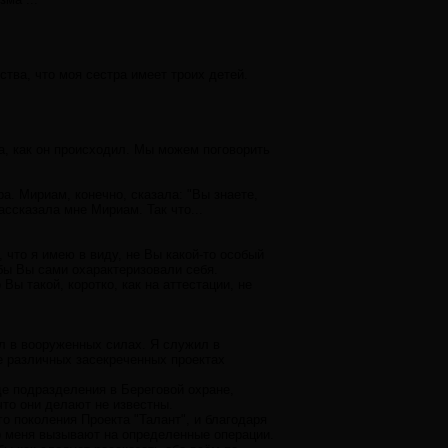
тва, что моя сестра имеет троих детей.
ла, как он происходил. Мы можем поговорить
. Мириам, конечно, сказала: "Вы знаете,
ассказала мне Мириам. Так что...
 что я имею в виду, не Вы какой-то особый
обы Вы сами охарактеризовали себя.
ы такой, коротко, как на аттестации, не
ыл в вооруженных силах. Я служил в
е различных засекреченных проектах
де подразделения в Береговой охране,
что они делают не известны.
о поколения Проекта "Талант", и благодаря
р меня вызывают на определенные операции.