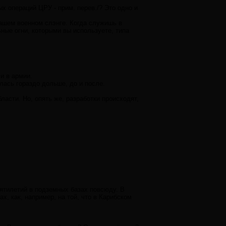
ых операций ЦРУ - прим. перев./? Это одно и
нашем военном слэнге. Когда служишь в
льные огни, которыми вы используете, типа
и в армии.
лась гораздо дольше, до и после.
ласти. Но, опять же, разработки происходят,
ятилетий в подземных базах повсюду. В
, как, например, на той, что в Карибском