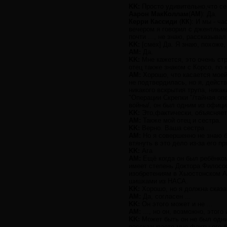
KK:
Просто удивительно,что се
Аарон МакКоллам
(
АМ
): Да.
Керри Кассиди
(
КК
): И мы - ч
вечером я говорил с джентльме
почти ..., не знаю, рассказыва
KK:
[смех] Да. Я знаю, похоже
AM:
Да.
KK:
Мне кажется, это очень стр
отец также знаком с Корсо, по 
AM:
Хорошо, что касается моей
не подтвердилась, но я, дейст
никакого вскрытия трупа, ника
"Операции Скрепки "/тайная оп
войны/, он был одним из офиц
KK:
Это,фактически, объясняет
AM:
Также мой отец и сестра.
KK:
Верно. Ваша сестра ...
AM:
Но я совершенно не знаю б
втянуть в это дело из-за его 
KK:
Ага
AM:
Ещё когда он был ребёнком 
имеет степень Доктора Философ
изобретениям в Хьюстонском А
шишками из НАСА.
KK:
Хорошо, но я должна сказать
AM:
Да, согласен ...
KK:
Он этого может и не ...
AM:
..., но он, возможно, этого 
KK:
Может быть он не был одним
рассказываете мне факты его би