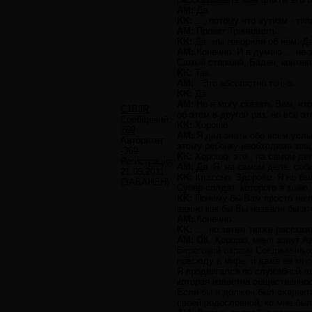
AM:
Да.
KK:
..., потому что аутизм - ти
AM:
Проект Тринадцать.
KK:
Да, мы говорили об нём. Да
AM:
Конечно. И я думаю ... не
Самый старший, Баден, контакт
KK:
Так.
AM:
: Это абсолютно точно.
KK:
Да.
AM:
Но я могу сказать Вам, что
C1B3R
об этом в другой раз, но всё э
Сообщений:
KK:
Хорошо.
769
AM:
Я дал знать обо всём услы
Авторитет:
этому ребёнку необходима защит
-369
KK:
Хорошо, это , на самом де
Регистрация:
AM:
Да. Я, на самом деле, соб
21.05.2011
KK:
Классно. Здорово. Я не был
(ЗАБАНЕН)
Супер-солдат, которого я знаю
KK:
Почему бы Вам просто не пр
важно как бы Вы назвали бы это
AM:
Конечно.
KK:
..., но затем также расска
AM:
ОК. Хорошо, меня зовут Аа
Береговой охране Соединенных 
повсюду в мире, и даже во мно
Я продвигался по служебной ле
которая известна общественност
Если бы я должен был охаракте
своей родословной, ко мне бы