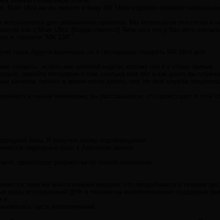
рых членов глобальной элиты.
е, Mark Ultra вы вы имеете в виду MK Ultra/ кодовое название нелегальн
и используется для обозначения проектов. Мы используем это слово в 
ектах как о Mark Ultra. [Керри смеется] Типа того что у Вас есть сигна
них и говорите "MK 134".
уем лишь будучи военными, но я постараюсь говорить MK Ultra для ...
наю говорить, использую военной жаргон, потому что я к этому привык.
льно, давайте поговорим о том, сколько вам лет и как долго вы служил
ным записям, провел в армии почти десять лет. Но моя служба продолжа
ернёмся к генной инженерии, вы рассказывали, что происходит в этой об
одводной базы. Я получил этому подтверждение.
имеются подводные базы в Аденском заливе.
аете, происходят разработки по генной инженерии.
имаются теми же аналогичными вещами, что проделывали в течение дес
ые виды исследований ДНК и техники на многочисленных подводных базах
я я.
тановилась часть воспоминаний.