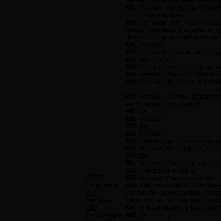
решения в направлении некото
KK:
Хорошо, и когда вы говорит
то же? Не понимаю.
AM:
Ну, Марк - MK - фактическ
армии, говоришь о подобных про
"Марк 134", но вы смотрите на 
KK:
Понятно.
AM:
Но такой слэнг мы использ
KK:
Нет, нет, нет.
AM:
Я, как правило, когда начи
KK:
Понятно. Хорошо. Действите
AM:
Мне 31 и я, согласно учёт
KK:
Хорошо. И опять, давайте в
вы говорите, под водой?
AM:
Да.
KK:
На базе?
AM:
Да.
KK:
Хорошо.
AM:
Именно так. Существует п
KK:
Хорошо. Вы говорите, что 
АМ:
Да.
KK:
Хорошо. И вот там, вы счит
АМ:
Совершенно верно.
C1B3R
KK:
Хорошо. И можете ли вы ...
Сообщений:
АМ:
Всё тоже самое... Они зан
769
частности, они проводили особ
Авторитет:
море, или на той, где находилс
-369
KK:
О, вы помните, у Вас восс
Регистрация:
АМ:
Да.