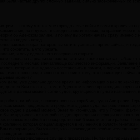
орая была частью других сложных заданий, сильно засекреченных со всех
отрим ... потому что так мне гораздо легче войти с вами в кроличью нор
поминания, но я думаю, в сегодняшнем интервью, по крайней мере в пер
говорим об Аденском заливе, и почему вы хотели начать сразу именно с н
сколько недель назад.
более важных вещах, которые вы хотите услышать прямо сейчас, и тогд
что сократить, а что урезать.
вление, я хочу сделать его совершенно открыто.
всем основано на реальных фактах, статьях; также контактах - абсолютн
е последнего месяца; впечатляюще количество информации. Заявление 
влялся, которые мне удалось восстановить в памяти, в период с июля 20
вал, имеет непосредственное отношение к тому, что происходит сейчас 
 данный момент?
ом деле, уже довольно долгое время, но информация о ней по какой пр
ке, должен Вам сказать, - там, в Аденском заливе происходила крупная
одятся в данный момент сотни судов, крутящиеся в пункте назначения, 
кораблях, китайских, японских военных кораблях, судов Австралии, Герм
, список можно продолжать и продолжать, даже суда, направленные Евр
своё судно в данный момент. Знает ли кто-нибудь, что у Японии, фактич
е бы не крутилось в этом районе, для проведения операции военного тип
оих военных кораблей в непосредственной близости от того района. Пре
я компании, которая специализируется в изучениях в области генетики и
 Вам информацию, Вы узнаете, что - производятся особые исследования
 проводятся прямо сейчас.
ют место многочисленные случаи с пиратством. Ну, так эти так называе