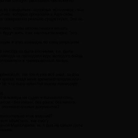
ы как следует рассказать обо всём по-
л из совершенно надежных источников - чьи
бытиях, которые произошли в Аденском
рые совершенно реально существуют. Это не
 уловка, чтобы автоматически вешать
 будут жить в их маленьком мирке: "это
ащим в этих командах по спец операциям,
 никогда не были военными, т.е. были
никогда не проходили курс молодого бойца.
е отправляли в тренировочный лагерь,
роизойдёт, так что я уже всё знал, за два
о время, когда меня временно предписали -
е то, что было известно моему командиру
од.
о инженера на судах и выполнял спец.
том - без имени, без ранга; без ничего.
ких опознавательных документов?
 относительно этих заданий?
 мне объяснить, как смогу.
шиной Макколамом, но я был на самом деле
связан.