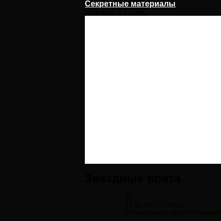
Секретные материалы
Страницы:
1
2
След.
Звездные врата
#1
19.06.2011 17:29:16
из материалов проекта Камело