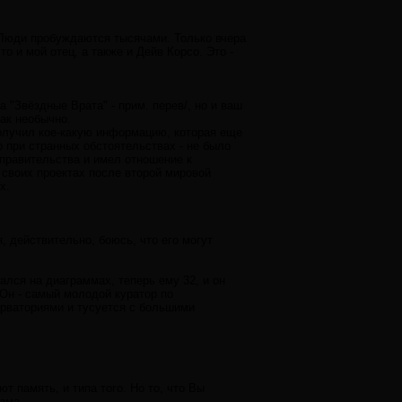
..: Люди пробуждаются тысячами. Только вчера
 и мой отец, а также и Дейв Корсо. Это -
 "Звёздные Врата" - прим. перев/, но и ваш
так необычно.
получил кое-какую информацию, которая еще
р при странных обстоятельствах - не было
 правительства и имел отношение к
 своих проектах после второй мировой
х.
, действительно, боюсь, что его могут
ался на диаграммах, теперь ему 32, и он
 Он - самый молодой куратор по
рваториями и тусуется с большими
 память, и типа того. Но то, что Вы
зма ...