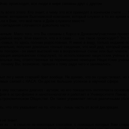
йчас происходит, все люди в мире связаны друг с другом
асть всего этого. Кто знает, к чему это всё приведёт в конечном счете .
ном, ветераном Вьетнамской компании, который служил в то же время что
л ли я Вам, что мой папа и Дейв служили вместе.
, совпадения случаются довольно часто.
анным. Мало того, что Вы связаны с Корсо и Дунканом/участники проекта
крайней мере. Мне кажется, что и я сама - ... как такое происходит? Это 
 семьи, то здесь полная родословная. Я имею в виду, только недавно 
вительно, получил довольно точные сведения, что мой дед, который уме
ких похорон - он имел высокий чин в вооруженных силах или был членом
ерация американских спецслужб, по использованию нацистских учёных в
иальных лиц, ответственных за перемещение немецких Нацистских учены
 почему Вы, возможно, пришли к тому ради чего и занимались.
ыл ли у меня старший брат вообще. Не думаю, что он существовал, но я
прямых связей с НАСА. Он достиг больших успехов в научной сфере.
ему поставили диагноз - аутизм, но его показатель интеллекта основыв
ии в астро-физике и нанотехнологии и работает в Университете Ламар.
строномическом Обществе. Он также управляет пятью различными обсе
, что это указывает на то, что он - лишь часть от всей декорации.
и не знает.
 из ... в смысле из некоторых способов, с помощью которых Вам стирают
ографии - это достаточно ясно, особенно, верьте или нет, из-за его аути