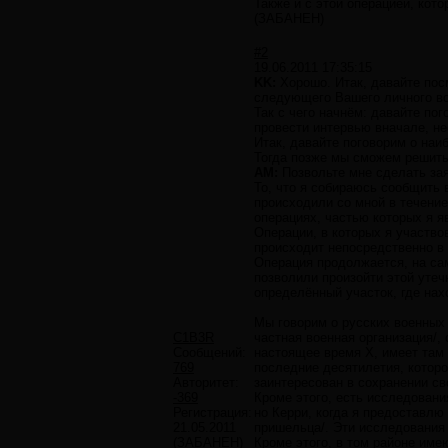
Также и с этой операцией, кот
(ЗАБАНЕН)
#2
19.06.2011 17:35:15
KK:
Хорошо. Итак, давайте посм
следующего Вашего личного вос
Так с чего начнём: давайте по
провести интервью вначале, не
Итак, давайте поговорим о наи
Тогда позже мы сможем решить, 
AM:
Позвольте мне сделать зая
То, что я собираюсь сообщить 
происходили со мной в течени
операциях, частью которых я я
Операции, в которых я участво
происходит непосредственно в
Операция продолжается, на сам
позволили произойти этой утеч
определённый участок, где нах
Мы говорим о русских военных 
C1B3R
частная военная организация/
Сообщений:
настоящее время X, имеет там 
769
последние десятилетия, которо
Авторитет:
заинтересован в сохранении св
-369
Кроме этого, есть исследовани
Регистрация:
но Керри, когда я предоставлю
21.05.2011
пришельца/. Эти исследования
(ЗАБАНЕН)
Кроме этого, в том районе име