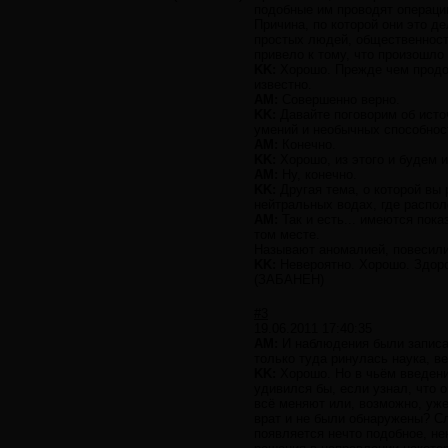
подобные им проводят операци
Причина, по которой они это д
простых людей, общественность
привело к тому, что произошло
KK:
Хорошо. Прежде чем продолж
известно.
AM:
Совершенно верно.
KK:
Давайте поговорим об источ
умений и необычных способнос
AM:
Конечно.
KK:
Хорошо, из этого и будем и
AM:
Ну, конечно.
KK:
Другая тема, о которой вы 
нейтральных водах, где распо
AM:
Так и есть... имеются пок
том месте.
Называют аномалией, повесили 
KK:
Невероятно. Хорошо. Здор
(ЗАБАНЕН)
#3
19.06.2011 17:40:35
AM:
И наблюдения были записаны
только туда ринулась наука, ве
KK:
Хорошо. Но в чьём введении 
удивился бы, если узнал, что 
всё меняют или, возможно, уже
врат и не были обнаружены? Сл
появляется нечто подобное, н