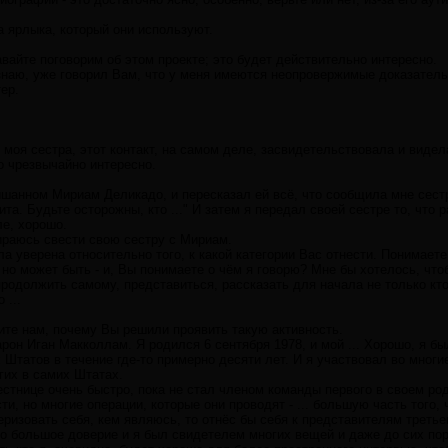
па ярлыка, который они используют.
вайте поговорим об этом проекте; это будет действительно интересно.
 знаю, уже говорил Вам, что у меня имеются неопровержимые доказательс
ер.
 моя сестра, этот контакт, на самом деле, засвидетельствовала и виде
то чрезвычайно интересно.
шанном Мириам Деликадо, и пересказал ей всё, что сообщила мне сестра
а. Будьте осторожны, кто ..." И затем я передал своей сестре то, что р
ле, хорошо.
ираюсь свести свою сестру с Мириам.
а уверена относительно того, к какой категории Вас отнести. Понимаете,
, но может быть - и, Вы понимаете о чём я говорю? Мне бы хотелось, чт
одолжить самому, представиться, рассказать для начала не только кто В
 ...
жите нам, почему Вы решили проявить такую активность.
рон Иган Макколлам. Я родился 6 сентября 1978, и мой ... Хорошо, я б
Штатов в течение где-то примерно десяти лет. И я участвовал во многи
гих в самих Штатах.
стнице очень быстро, пока не стал членом команды первого в своем ро
и, но многие операции, которые они проводят - ... большую часть того, 
ризовать себя, кем являюсь, то отнёс бы себя к представителям третьег
ло большое доверие и я был свидетелем многих вещей и даже до сих по