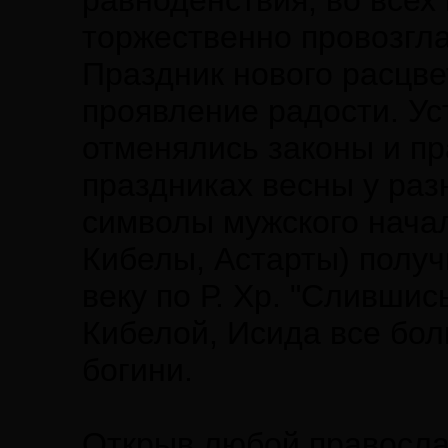
равноденствия, во всех 
торжественно провозгл
Праздник нового расцве
проявление радости. Ус
отменялись законы и пр
праздниках весны у раз
символы мужского начал
Кибелы, Астарты) получ
веку по Р. Хр. "Слившис
Кибелой, Исида все бо
богини.
Открыв любой правосла