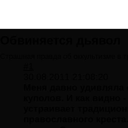
Обвиняется дьявол
Страшная правда об оккультизме в 
#1
30.08.2011 21:08:20
Меня давно удивляла
куполов. И как видно -
устраивает традицио
православного креста.