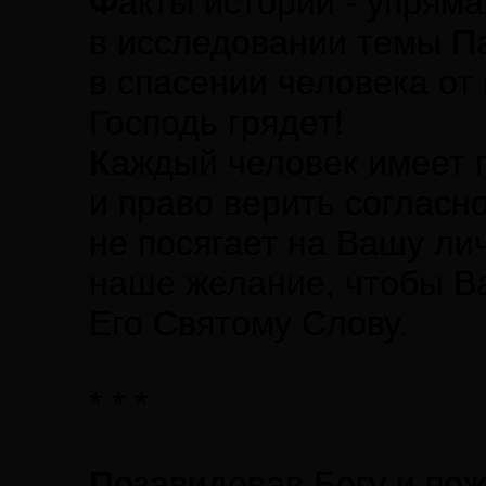
Ф
акты истории - упрям
в исследовании темы П
в спасении человека от 
Господь грядет!
К
аждый человек имеет 
и право верить согласн
не посягает на Вашу ли
наше желание, чтобы Ва
Его Святому Слову.
* * *
П
озавидовав Богу и по