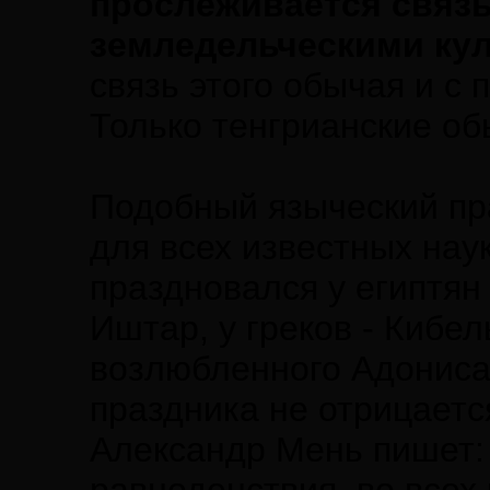
прослеживается связ
земледельческими кул
связь этого обычая и с
Только тенгрианские о
Подобный языческий пр
для всех известных нау
праздновался у египтян
Иштар, у греков - Кибел
возлюбленного Адониса
праздника не отрицает
Александр Мень пишет: 