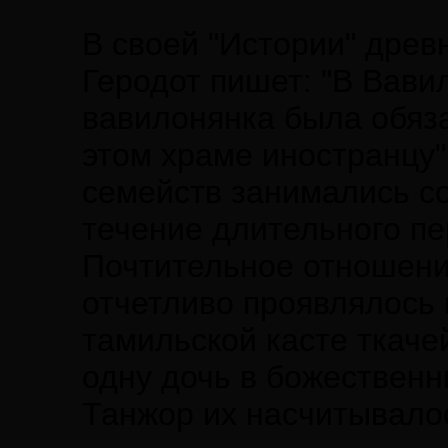
В своей "Истории" древ
Геродот пишет: "В Вав
вавилонянка была обяза
этом храме иностранцу"
семейств занимались с
течение длительного пе
Почтительное отношени
отчетливо проявлялось 
тамильской касте ткаче
одну дочь в божественн
Танжор их насчитывалос