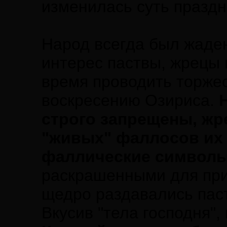
изменилась суть праздн
Народ всегда был жаде
интерес паствы, жрецы 
время проводить торже
воскресению Озириса.
строго запрещены, жр
"живых" фаллосов их 
фаллические символы
раскрашенными для прив
щедро раздавались паст
Вкусив "тела господня",