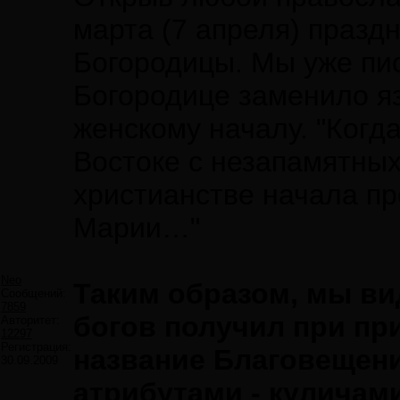
марта (7 апреля) празд
Богородицы. Мы уже пис
Богородице заменило яз
женскому началу. "Когд
Востоке с незапамятных
христианстве начала п
Марии…"
Neo
Таким образом, мы ви
Сообщений:
7859
богов получил при пр
Авторитет:
12297
Регистрация:
название Благовещение
30.09.2009
атрибутами - куличам