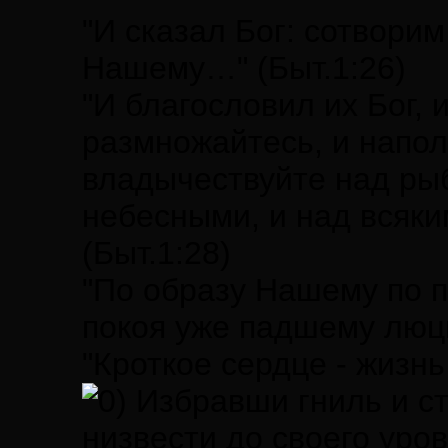
"И сказал Бог: сотвори
Нашему…" (Быт.1:26)
"И благословил их Бог, 
размножайтесь, и напол
владычествуйте над ры
небесными, и над всяк
(Быт.1:28)
"По образу Нашему по 
покоя уже падшему люц
"Кроткое сердце - жизнь
Избравши гниль и ст
низвести до своего уров