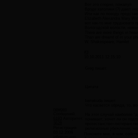
Вот это спорно, пожалуй.
Вроде католики (?) дают не
Или как по поводу представ
Elizabeth Alexandra Mary Wi
вот как-то мне трудновато 
Вологодской волости, нежел
There are more things in heav
Than are dreamt of in your ph
W. Shakespeare, Hamlet
#3
10.10.2011 12:15:10
Greg пишет:
Цитата
barrakuda пишет:
Что касается обряда, то, в
newgen
Сообщений:
На этот случай наиболее "д
6193
Авторитет:
понимает, хочет ли он подт
3628
протестанстве=лютеранстве
Регистрация:
религиозные убежления, чел
03.12.2009
Поясните мне, в чем, собст
infinitum-ego