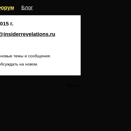
орум
Блог
15 г.
insiderrevelations.ru
ь новые темы и сообщения.
обсуждать на новом.
Закрыть