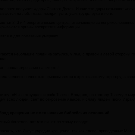
человек получает «дары Святого Духа». Иначе эти дары называют «печа
ваются на лоб, глаза, ноздри, уста, уши, грудь, руки и ноги.
аются 2, 3 и 4 энергетические центры, отвечающие за неприкосновенност
екрываются органы восприятия информации.
яется и для помазания умерших.
гаются небольшие пряди на затылке, у лба, с правой и левой стороны г
пель.
ся - энвольтирование на смерть!
ала человек полностью привязывается к христианскому эгрегору, а заодн
итву: «Ныне отпущаеши раба Твоего, Владыко, по глаголу Твоему с миро
цем всех людей, свет во откровение языков, и славу людей Твоих Израил
обряд крещения не имел никаких библейских оснований.
тный богослов, вот что пишет по этому поводу:
казать, что Иисус учредил крещение, так как слова, приведенные Матфе