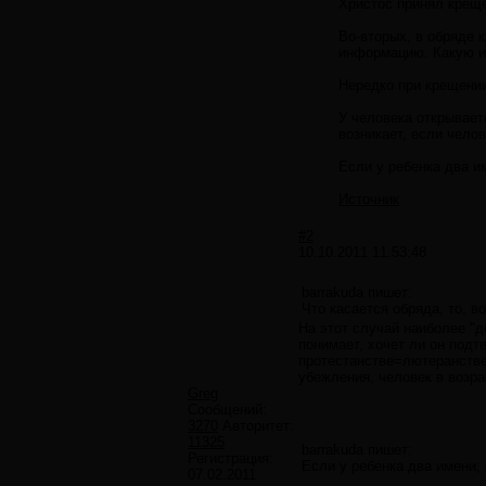
Христос принял креще
Во-вторых, в обряде
информацию. Какую и
Нередко при крещении
У человека открывает
возникает, если челов
Если у ребенка два и
Источник
#2
10.10.2011 11:53:48
barrakuda пишет:
Что касается обряда, то, в
На этот случай наиболее "д
понимает, хочет ли он подт
протестанстве=лютеранстве.
убежления, человек в возра
Greg
Сообщений:
3270
Авторитет:
11325
barrakuda пишет:
Регистрация:
Если у ребенка два имени,
07.02.2011