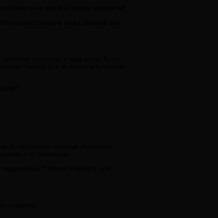
 не было ни в одной из ранних рукописей.
ета в апостольскую эпоху, каковой она
в человека и снимает с него грехи. Если
 изгоняет Святой Дух из него и искушением
Духом?
им. Естественное желание родителей -
значит, это "правильно".
не защищенный?" Нужно понимать, что
ли человека.