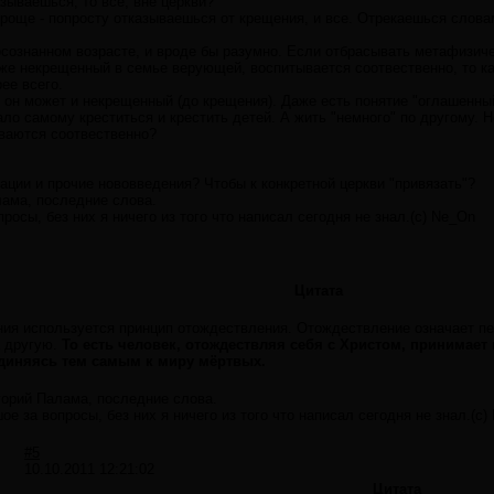
зываешься, то все, вне церкви?
роще - попросту отказываешься от крещения, и все. Отрекаешься слова
 осознанном возрасте, и вроде бы разумно. Если отбрасывать метафизиче
же некрещенный в семье верующей, воспитывается соотвественно, то ка
рее всего.
, он может и некрещенный (до крещения). Даже есть понятие "оглашенны
ло самому креститься и крестить детей. А жить "немного" по другому. Но
ываются соотвественно?
мации и прочие нововведения? Чтобы к конкретной церкви "привязать"?
лама, последние слова.
осы, без них я ничего из того что написал сегодня не знал.(с) Ne_On
Цитата
ия используется принцип отождествления. Отождествление означает пе
 другую.
То есть человек, отождествляя себя с Христом, принимает 
диняясь тем самым к миру мёртвых.
горий Палама, последние слова.
е за вопросы, без них я ничего из того что написал сегодня не знал.(с)
#5
10.10.2011 12:21:02
Цитата