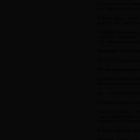
Взять например обряд 
ест. Важно то, что он
В магии Вуду - самой 
сделать его сущность
В обряде причащения 
сущности на другую. 
тем самым к миру мё
Крещение
- это обря
Это способ сделать ч
Что же представляе
Давайте обратимся к 
проанализируем некот
1.
«… человек естеств
Основная задача церкв
Если это удаётся – ч
"овцой закланной" и 
энергетическая завис
2.
«если надлежит кре
Из этого, думаю, уже