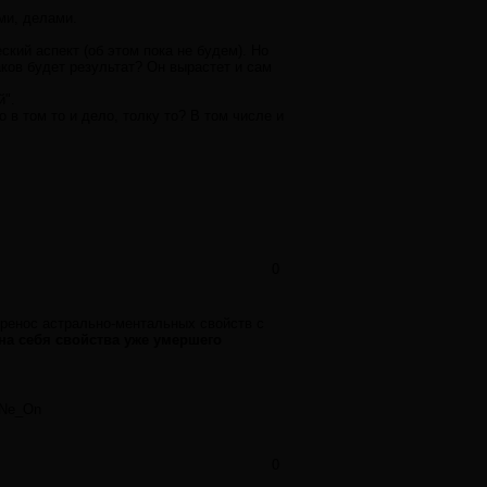
ми, делами.
ский аспект (об этом пока не будем). Но
ков будет результат? Он вырастет и сам
й".
 в том то и дело, толку то? В том числе и
0
ренос астрально-ментальных свойств с
на себя свойства уже умершего
 Ne_On
0