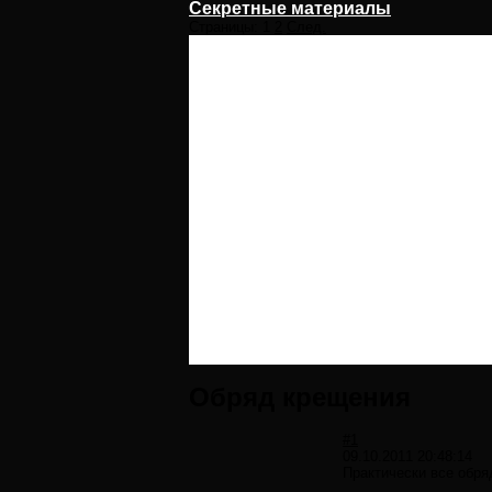
Секретные материалы
Страницы:
1
2
След.
Обряд крещения
#1
09.10.2011 20:48:14
Практически все обря