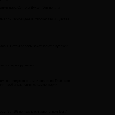
тями дара Святого Духа». Эти печати
ь воли, ясновидение, творчество и чувства
оловы. Потом волосы закатывают в кусочек
о и к эгрегору магии.
м: яко видеста очи мои спасение Твоё, еже
я» - всё и так понятно, комментарии
ем (28: 19) не являются изречением Бога".