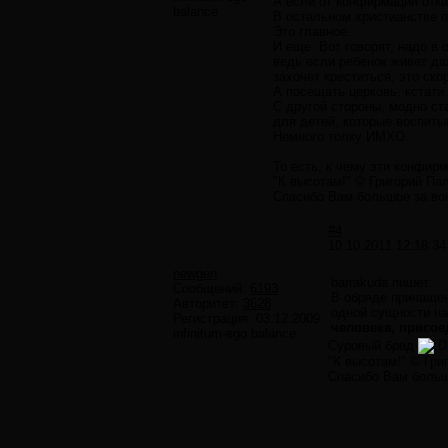
А если от конфирмации отка
balance
В остальном христианстве п
Это главное.
И еще. Вот говорят, надо в
ведь если ребенок живет да
захочет креститься, это ско
А посещать церковь, кстати
С другой стороны, модно ста
для детей, которые воспит
Немного толку ИМХО.
То есть, к чему эти конфир
"К высотам!" © Григорий Па
Спасибо Вам большое за вопр
#4
10.10.2011 12:18:34
newgen
barrakuda пишет:
Сообщений:
6193
В обряде причащен
Авторитет:
3628
одной сущности на
Регистрация:
03.12.2009
человека, присое
infinitum-ego balance
Суровый бред
"К высотам!" © Гри
Спасибо Вам большо