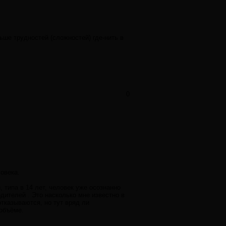
ьше трудностей (сложностей) где-нить в
0
ловека.
 типа в 14 лет, человек уже осознанно
одителей . Это насколько мне известно в
тказываются, но тут вряд ли
 объёме.