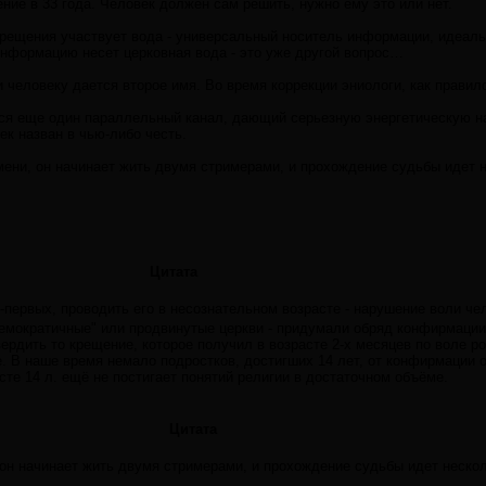
ние в 33 года. Человек должен сам решить, нужно ему это или нет.
 крещения участвует вода - универсальный носитель информации, идеа
нформацию несет церковная вода - это уже другой вопрос…
 человеку дается второе имя. Во время коррекции эниологи, как правило
ся еще один параллельный канал, дающий серьезную энергетическую наг
ек назван в чью-либо честь.
мени, он начинает жить двумя стримерами, и прохождение судьбы идет 
Цитата
о-первых, проводить его в несознательном возрасте - нарушение воли че
емократичные" или продвинутые церкви - придумали обряд конфирмации,
вердить то крещение, которое получил в возрасте 2-х месяцев по воле р
 В наше время немало подростков, достигших 14 лет, от конфирмации о
сте 14 л. ещё не постигает понятий религии в достаточном объёме.
Цитата
 он начинает жить двумя стримерами, и прохождение судьбы идет неско