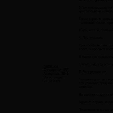
3.
При миропомазании 
крестообразно наклады
Таким образом закрыв
человека), также пер
Миро, кстати, примен
4.
Пострижение.
Крестообразно выстри
воска, и бросают в ку
В магии это называет
С помощью этого риту
barrakuda
Сообщений:
458
5.
Воцерковление.
Авторитет:
1041
Регистрация:
Священник читает мол
23.10.2009
еси уготовал пред ли
излишни.
На ранних стадиях 
Адольф Харнак, извес
"Невозможно прямо до