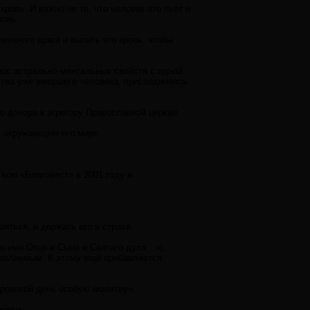
ровь. И важно не то, что человек это пьёт и
ровь.
женного врага и выпить его кровь, чтобы
ос астрально-ментальных свойств с одной
ства уже умершего человека, присоединяясь
о донора к эгрегору Православной церкви.
 в окружающем его мире.
вом «Благовест» в 2001 году и
аяться, и держать его в страхе.
о имя Отца и Сына и Святаго духа…»),
правляемым. К этому ещё прибавляется
ороковой день особую молитву».
мерти.