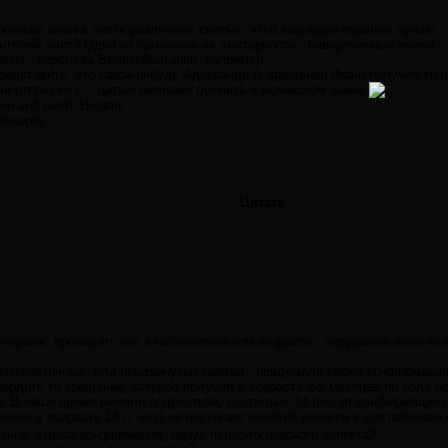
сколько имён в честь различных святых, чтоб защищал-охранял лучше.
ителей элит? Один из признаков их элитарности - навороченные имена.
ndsor - королева Великобритании, например,
представить, что какой-нибудь Адександр (в крещении Иван) получил мен
и отпрыски с ...цатью именами где-нить в монакском замке
en and earth, Horatio,
ilosophy.
Цитата
о-первых, проводить его в несознательном возрасте - нарушение воли че
емократичные" или продвинутые церкви - придумали обряд конфирмации,
вердить то крещение, которое получил в возрасте 2-х месяцев по воле р
. В наше время немало подростков, достигших 14 лет, от конфирмации о
овек в возрасте 14 л. ещё не постигает понятий религии в достаточном
венно, смысл конфирмации, кроме психологического аспекта?