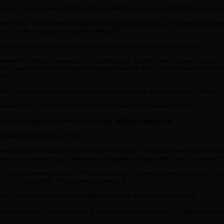
тить, что крещение проводится во имя Отца и Сына и Святого Духа, чего
ает, что "эта троичная формула чужда устам Иисуса и не имела авторит
, если бы исходила от самого Иисуса".
непостоянство таинства крещения в общей христианской теологии.
имается теперь, означает, что Святой Дух, третий член Троицы, входит 
ятно, как же на более поздней стадии в жизни этого же человека сатана
ех.
жет ли дьявол искусить человека, исполненного и охраняемого Святым 
шенно ясно, что крещение вовсе не основано на учении Иисуса.
, что говорят эниологи по поводу обряда крещения.
эниокорректор НИЦ "ЭНИО":
енный ребенок защищен божественной силой, а некрещенный более уязв
ка от всяческих бед - обязывает следовать традициям. Все так делают, 
я, сразу возникнет мысль: "Может, потому, что некрещенный, а значит, 
а - это родители. Так устроено природой.
ие, неприятности между отцом и матерью отражаются на чаде.
то, во-первых, проводить его в несознательном возрасте - нарушение во