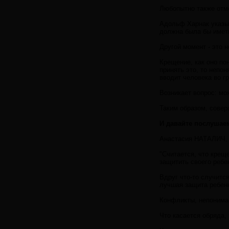
Любопытно также отме
Адольф Харнак указыв
должна была бы иметь
Другой момент - это 
Крещение, как оно пон
принять это, то непон
вводит человека во гр
Возникает вопрос: мо
Таким образом, совер
И давайте послушаем
Анастасия НАТАЛИЧ, 
"Считается, что крещ
защитить своего ребен
Вдруг что-то случитс
лучшая защита ребенк
Конфликты, непониман
Что касается обряда, 