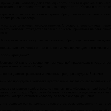
причащения: человеку дают хлебец - плоть Христа и красное вино - его к
 сознательно настраивается на то, что поедает плоть Христа и пьёт его к
страшной из магий - это самый чёрный обряд: съесть плоть своего повер
 своим рабом навсегда.
используется принцип отождествления. Отождествление означает перен
То есть человек, отождествляя себя с Христом, принимает на себя свой
ртвых.
д блокировки развития сущности человека, обряд подключения очередног
еловека слепым, чтобы он так и не понял, что происходит в его жизни и
т собой крещение?
брошюре «О таинстве крещения», выпущенной православным издательст
орые моменты этого обряда.
енно рождается грешником и виновным пред правосудием Божьим»
и – это пробудить в человеке чувство вины, заставить его молиться и к
еловек становится «рабом Божьим» (вспомните: «Крещается раб Божий в
вливается в «стадо» Христовых баранов, и становится идеологически у
имость, которая ставится человеку во время обряда крещения.
стить родившегося младенца, то над его матерью священник читает в с
 понятно, что в обряде крещения просматривается связь с энергетикой с