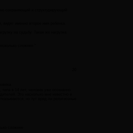
льно сохраняющий и структурирующий
, видят именно второе имя ребенка.
рузку на судьбу. Такая же нагрузка
несколько сложнее."
20
ловека.
 типа в 14 лет, человек уже осознанно
одителей. Это насколько мне известно в
тказываются, но тут вряд ли религиозные
лько сложнее