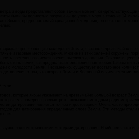
 ветра и воды представляют собой важный момент, свидетельствующий 
ненты были бы полностью разрушены до уровня моря в течение 14 миллио
ст Земли, предполагаемый креационной моделью, он составляет менее 
делью.
дтверждающее концепцию молодости Земли, связано с чрезвычайно высо
яные и газовые месторождения. Многие из этих залежей окружены пори
ность постепенного исчезновения высокого давления. Сохраняющееся да
ыть столь велик, как предполагает эволюционная теория.Таковы лишь 
деи о молодости Земли. Несомненно, существует достаточное количест
едставления о том, что возраст Земли и Вселенной исчисляется милли
 Земли
тодов, которые якобы указывают на чрезвычайно большой возраст Земли.
 которые мы намерены рассмотреть, называют методами радиометричес
ология датирования является точной и достоверной. Очень часто приход
тодов для датирования определенных слоев Земли. Эти методы стали в
ды лет.
ользуясь радиометрическими методами датирования. Наиболее часто и