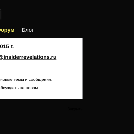
орум
Блог
15 г.
insiderrevelations.ru
ь новые темы и сообщения.
обсуждать на новом.
Закрыть