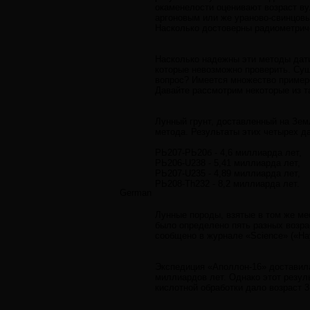
окаменелости оценивают возраст ву
аргоновым или же ураново-свинцовы
Насколько достоверны радиометрич
Насколько надежны эти методы дати
которые невозможно проверить. Сущ
вопрос? Имеется множество пример
Давайте рассмотрим некоторые из т
Лунный грунт, доставленный на Зем
метода. Результаты этих четырех д
РЬ207-РЬ20б - 4,6 миллиарда лет,
РЬ206-U238 - 5,41 миллиарда лет,
РЬ207-U235 - 4,89 миллиарда лет,
РЬ208-Th232 - 8,2 миллиарда лет.
German
Лунные породы, взятые в том же ме
было определено пять разных возрас
сообщено в журнале «Science» («Нау
Экспедиция «Аполлон-16» доставила
миллиардов лет. Однако этот резул
кислотной обработки дало возраст 3