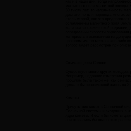
как и в наши дни, тогда напряженн
магнитного поля магнитной звезды. 
30 тысяч лет, то напряженность ма
достаточно для перевода многих эл
столь старой, как это предполагае
ослаблением магнитного поля Земли
количество космической радиации,
определении скорости образования р
материала и основанный на допущен
прошлом имело место какое-либо ко
вопрос будет рассмотрен при описа
Сжимающееся Солнце
Существует много других методов, 
Например, недавние измерения разм
прошлом была такой же, как сейчас
делало бы невозможной жизнь на З
Кометы
Присутствие комет в Солнечной сис
Солнечной системы и входящих в не
ядра кометы. И если бы кометы цир
они оказались бы полностью рассея