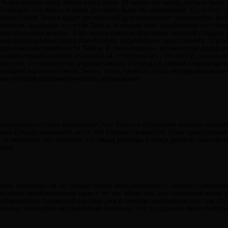
ость магнитного поля Земли всего лишь 10 тысяч лет назад должна была
Очевидно, что жизнь в таких условиях была бы невозможна. Если этот г
гнитного поля Земли будет достаточной для повышения температуры до 
ементов, входящих в состав Земли, в жидкое или газообразное состоян
т эволюционная модель. Еще одним важным фактором, который следует 
 на радиационные пояса Ван Аллена, окружающие нашу планету. Эти поя
 достигающей поверхности Земли. В свою очередь, космическая радиац
адиоактивного изотопа углерода-14. «Углерод-14» - это метод, использ
ии того, что количество радиоактивного углерода в земной атмосфере 
лебание магнитного поля Земли, тогда точность этого метода вызывала
нии методов радиометрического датирования.
результаты которых показывают, что Земля и Вселенная намного моложе,
ера Солнца указывают на то, что Солнце сжимается. Если предположить
, то окажется, что миллион лет назад размеры Солнца должны были быть
емле.
теме указывает на ее гораздо более молодой возраст, нежели считалось
е комет приблизительно один и тот же. Известно, что солнечный ветер 
кулировали в Солнечной системе уже в течение миллиардов лет, как это
нными. Некоторые исследования показали, что это должно было бы прои