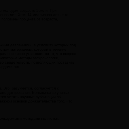
о молодом возрасте Земли. При
нов лет. Хотя 14 миллионов лет - это
половины процента от возраста,
кими давлениями, в условиях которых под
стым материалом, который в течение
вление ясно указывает на то, что возраст
некоторые методы геохронологии,
во свидетельств, позволяющих поставить
ардами лет.
 Это, разумеется, согласуется с
кого датирования. Большинство ученых
ится читать научные публикации об
ажной основой доказательства того, что
спользуемыми методами являются: