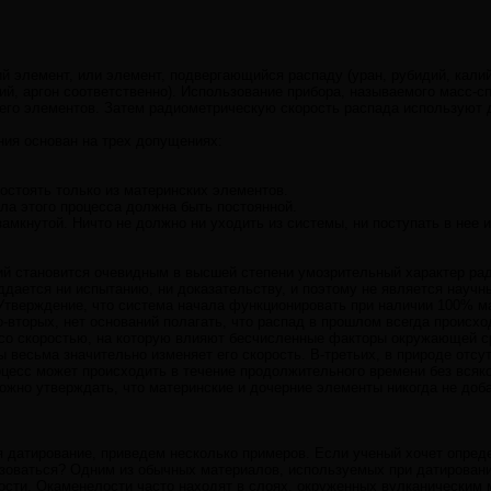
ий элемент, или элемент, подвергающийся распаду (уран, рубидий, кали
ций, аргон соответственно). Использование прибора, называемого масс-
его элементов. Затем радиометрическую скорость распада используют д
ия основан на трех допущениях:
остоять только из материнских элементов.
ала этого процесса должна быть постоянной.
амкнутой. Ничто не должно ни уходить из системы, ни поступать в нее и
ий становится очевидным в высшей степени умозрительный характер ра
дается ни испытанию, ни доказательству, и поэтому не является научны
Утверждение, что система начала функционировать при наличии 100% м
о-вторых, нет оснований полагать, что распад в прошлом всегда происход
со скоростью, на которую влияют бесчисленные факторы окружающей ср
 весьма значительно изменяет его скорость. В-третьих, в природе отсут
роцесс может происходить в течение продолжительного времени без всяк
ожно утверждать, что материнские и дочерние элементы никогда не доба
я датирование, приведем несколько примеров. Если ученый хочет опреде
зоваться? Одним из обычных материалов, используемых при датировани
ости. Окаменелости часто находят в слоях, окруженных вулканическим