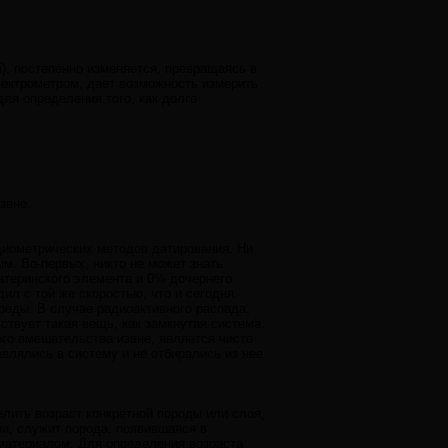
й), постепенно изменяется, превращаясь в
спектрометром, дает возможность измерить
ля определения того, как долго
звне.
диометрических методов датирования. Ни
м. Во-первых, никто не может знать
атеринского элемента и 0% дочернего
ил с той же скоростью, что и сегодня.
еды. В случае радиоактивного распада,
ствует такая вещь, как замкнутая система.
ого вмешательства извне, является чисто
влялись в систему и не отбирались из нее
лить возраст конкретной породы или слоя,
и, служит порода, появившаяся в
 материалом. Для определения возраста