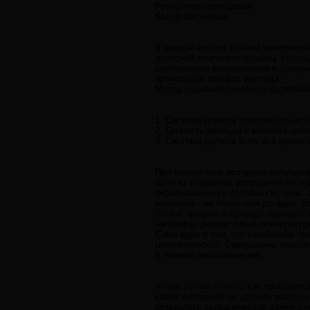
Рубидиево-стронцевый
Калий-аргоновый.
В каждой из этих систем материнск
дочерний компонент (свинец, строн
соотношение материнского и дочерн
происходил процесс распада.
Метод радиометрического датирован
1. Система должна первоначально с
2. Скорость распада с момента нач
3. Система должна быть все время з
При оценке этих исходных допущен
одно из указанных допущений не под
первоначального состава системы. 
элемента - не более чем догадка. В
Любой процесс в природе проходит 
например, резкая смена температуры
Сама идея о том, что какой-либо п
гипотетической. Совершенно невозм
в течение миллионов лет.
Чтобы лучше понять, как проводитс
какой методикой он должен восполь
результате вулканической деятельн