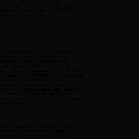
ия под воздействием ветра и воды,
амой скоростью, с какой они происходили в
 небесных тел во Вселенной. Пользуясь
не так стары, как нам говорят.
ыли, проникающей ежегодно в атмосферу
и миллиардов лет истории Земли на ней
земной атмосферы, слой пыли такой
ал большую озабоченность за судьбу
ессов эрозии, вызываемых ветром и водой.
 опускающиеся на поверхность Луны модули
ировали для модулей широкие подушки,
, ученые были шокированы: ожидаемого
на то, что период ее накопления - менее 10
те Земли на описании в Книге Бытия,
лом, то количество накопленной космической
эволюционисты.
ости ее магнитного поля. Анализ данных,
аждым годом становится все меньше и
ого затухания была в прошлом такой же,