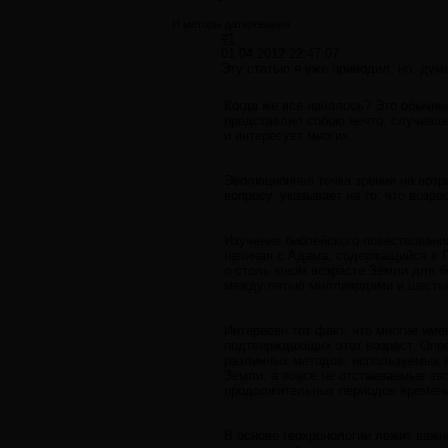
И методы датирования
#1
01.04.2012 22:47:07
Эту статью я уже приводил, но, ду
Когда же все началось? Это обычны
представлял собою нечто, случивше
и интересует многих.
Эволюционная точка зрения на возр
вопросу, указывает на то, что возр
Изучение библейского повествования
начиная с Адама, содержащийся в П
о столь юном возрасте Земли для б
между пятью миллиардами и шестью 
Интересен тот факт, что многие им
подтверждающих этот возраст. Опр
различных методов, используемых в
Земли, а вовсе не отстаиваемые э
продолжительных периодов времени
В основе геохронологии лежит важн