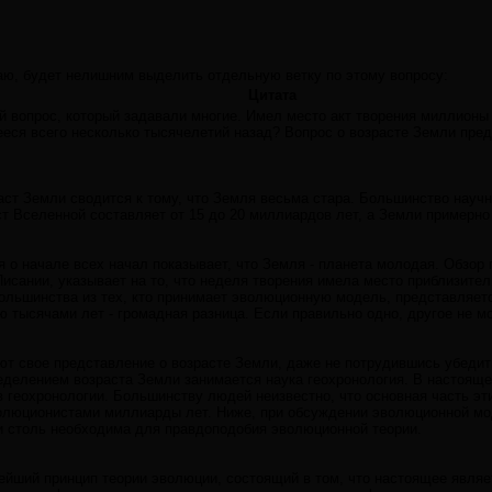
маю, будет нелишним выделить отдельную ветку по этому вопросу:
Цитата
й вопрос, который задавали многие. Имел место акт творения миллионы
еся всего несколько тысячелетий назад? Вопрос о возрасте Земли пред
аст Земли сводится к тому, что Земля весьма стара. Большинство науч
аст Вселенной составляет от 15 до 20 миллиардов лет, а Земли примерно 
 о начале всех начал показывает, что Земля - планета молодая. Обзор 
исании, указывает на то, что неделя творения имела место приблизите
ольшинства из тех, кто принимает эволюционную модель, представляет
тысячами лет - громадная разница. Если правильно одно, другое не мо
еют свое представление о возрасте Земли, даже не потрудившись убеди
еделением возраста Земли занимается наука геохронология. В настоящ
 геохронологии. Большинству людей неизвестно, что основная часть э
волюционистами миллиарды лет. Ниже, при обсуждении эволюционной мо
 столь необходима для правдоподобия эволюционной теории.
ейший принцип теории эволюции, состоящий в том, что настоящее являе