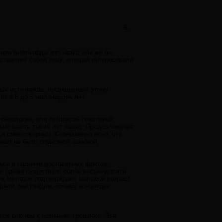
5
 или миллиарды лет назад или же он
ставляет собой тему, которая интересовала
ных источников, посвященных этому
от 4,5 до 5 миллиардов лет.
генеалогий, или летописей поколений,
льно шесть тысяч лет назад. Предположение
ся смехотворным. Совершенно ясно, что
жет не быть серьезной ошибкой.
ться в наличии достоверных фактов,
ее время существует более восьмидесяти
тих методов подтверждает молодой возраст
дели, мы увидим, почему концепция
тся ключом к познанию прошлого. Эта