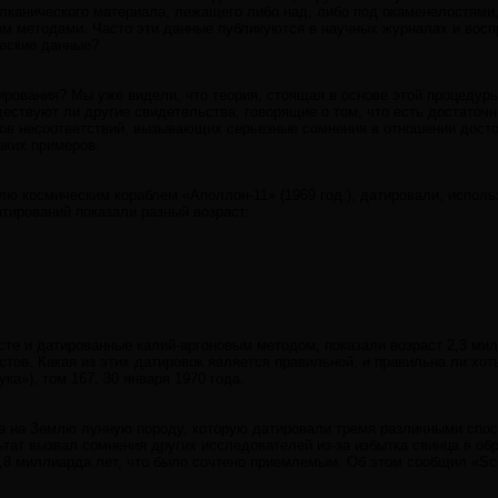
лканического материала, лежащего либо над, либо под окаменелостями,
м методами. Часто эти данные публикуются в научных журналах и восп
еские данные?
рования? Мы уже видели, что теория, стоящая в основе этой процедуры
ествуют ли другие свидетельства, говорящие о том, что есть достаточ
ов несоответствий, вызывающих серьезные сомнения в отношении досто
аких примеров.
лю космическим кораблем «Аполлон-11» (1969 год.), датировали, испол
атирований показали разный возраст:
сте и датированные калий-аргоновым методом, показали возраст 2,3 ми
тов. Какая из этих датировок является правильной, и правильна ли хот
ка»), том 167, 30 января 1970 года.
 на Землю лунную породу, которую датировали тремя различными спосо
ьтат вызвал сомнения других исследователей из-за избытка свинца в об
,8 миллиарда лет, что было сочтено приемлемым. Об этом сообщил «Scien