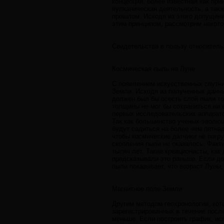
концепция, более известная как при
вулканическая деятельность, а такж
прошлом. Исходя из этого допущени
этим принципом, рассмотрим некотор
Свидетельства в пользу относитель
Космическая пыль на Луне
С появлением искусственных спутн
Земли. Исходя из полученных данны
должен был бы осесть слой пыли то
толщины не мог бы сохраниться ни 
первых исследовательских аппарато
Так как большинство ученых-эволюц
будут садиться на более чем пятн
чтобы космические датчики не погр
скопления пыли не оказалось. Факти
тысяч лет. Такие креационисты, ка
предсказывали это раньше. Если до
пыли показывает, что возраст Луны,
Магнитное поле Земли
Другим методом геохронологии, кот
зарегистрированных в течение после
меньше. Если построить график, ис