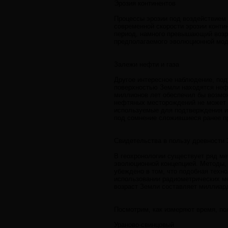
Эрозия континентов
Процессы эрозии под воздействием
современной скорости эрозии конти
период, намного превышающий возра
предполагаемого эволюционной мо
Залежи нефти и газа
Другое интересное наблюдение, по
поверхностью Земли находятся нефт
миллионов лет обеспечил бы возмож
нефтяных месторождений не может б
используемые для подтверждения и
под сомнение сложившиеся ранее пр
Свидетельства в пользу древности
В геохронологии существует ряд ме
эволюционной концепцией. Методы,
убеждено в том, что подобная техн
использовании радиометрических ме
возраст Земли составляет миллиар
Посмотрим, как измеряют время, п
Ураново-свинцовый