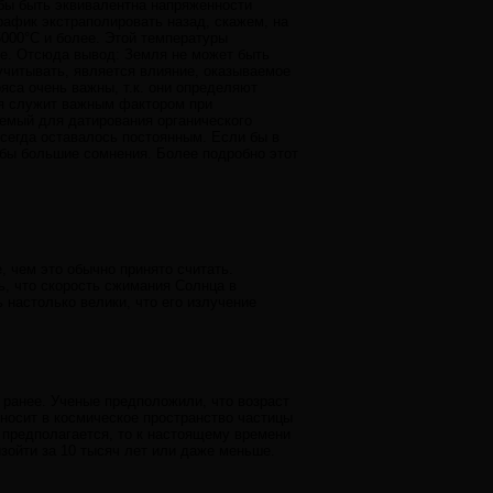
 бы быть эквивалентна напряженности
рафик экстраполировать назад, скажем, на
5000°С и более. Этой температуры
ие. Отсюда вывод: Земля не может быть
учитывать, является влияние, оказываемое
са очень важны, т.к. они определяют
ия служит важным фактором при
уемый для датирования органического
всегда оставалось постоянным. Если бы в
 бы большие сомнения. Более подробно этот
 чем это обычно принято считать.
, что скорость сжимания Солнца в
 настолько велики, что его излучение
 ранее. Ученые предположили, что возраст
уносит в космическое пространство частицы
 предполагается, то к настоящему времени
зойти за 10 тысяч лет или даже меньше.