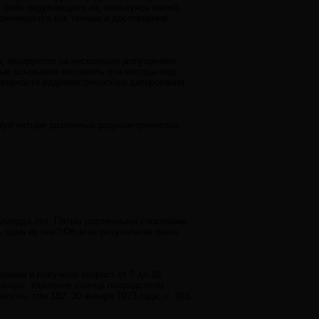
 либо окружающего их, пользуясь калий-
ринимаются как точные и достоверные.
, базируется на нескольких допущениях,
ные основания поставить эти методы под
верности радиометрического датирования.
ьзуя четыре различных радиометрических
ллиарда лет. Пятью различными способами
ь одна из них? Об этих результатах было
бами и получили возраст от 7 до 18
разцах. Удаление свинца посредством
ce», том 182, 30 января 1973 года, с. 916.