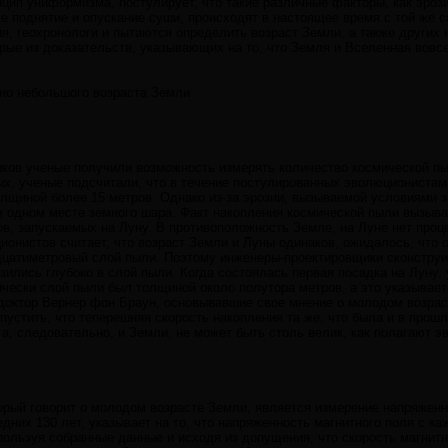
нцип униформизма, постулирует, что такие различные факторы, как эроз
е поднятие и опускание суши, происходят в настоящее время с той же с
я, геохронологи и пытаются определить возраст Земли, а также других
ые из доказательств, указывающих на то, что Земля и Вселенная вовсе 
но небольшого возраста Земли
иков ученые получили возможность измерять количество космической п
х, ученые подсчитали, что в течение постулированных эволюционистам
лщиной более 15 метров. Однако из-за эрозии, вызываемой условиями 
в одном месте земного шара. Факт накопления космической пыли вызыв
в, запускаемых на Луну. В противоположность Земле, на Луне нет проц
ионистов считает, что возраст Земли и Луны одинаков, ожидалось, что
адцатиметровый слой пыли. Поэтому инженеры-проектировщики сконстру
узились глубоко в слой пыли. Когда состоялась первая посадка на Луну
чески слой пыли был толщиной около полутора метров, а это указывает 
к доктор Вернер фон Браун, основывавшие свое мнение о молодом возрас
пустить, что теперешняя скорость накопления та же, что была и в прош
 а, следовательно, и Земли, не может быть столь велик, как полагают 
орый говорит о молодом возрасте Земли, является измерение напряженн
дних 130 лет, указывает на то, что напряженность магнитного поля с к
пользуя собранные данные и исходя из допущения, что скорость магнитн