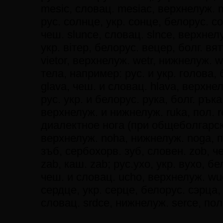
mesic, словац. mesiac, верхнелуж. 
рус. солнце, укр. сонце, белорус. с
чеш. slunce, словац. slnce, верхнелу
укр. вiтер, белорус. вецер, болг. вят
vietor, верхнелуж. wetr, нижнелуж. w
тела, например: рус. и укр. голова, 
glava, чеш. и словац. hlava, верхнел
рус. укр. и белорус. рука, болг. рък
верхнелуж. и нижнелуж. ruka, пол. rek
диалектное нога (при общеболгарско
верхнелуж. noha, нижнелуж. noga, пол
зъб, сербохорв. зуб, словен. zob, ч
zab, каш. zab; pyc.yxo, укр. вухо, бе
чеш. и словац. ucho, верхнелуж. wu
сердце, укр. серце, белорус. сэрца,
словац. srdce, нижнелуж. serce, пол.