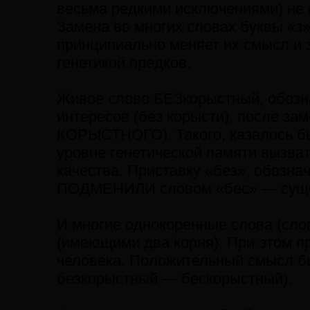
весьма редкими исключениями) не 
Замена во многих словах буквы «з»
принципиально меняет их смысл и 
генетикой предков.
Живое слово БЕЗкорыстный, обозн
интересов (без корысти), после з
КОРЫСТНОГО). Такого, казалось бы
уровне генетической памяти вызва
качества. Приставку «без», обозна
ПОДМЕНИЛИ словом «бес» — суще
И многие однокоренные слова (сло
(имеющими два корня). При этом п
человека. Положительный смысл б
безкорыстный — бескорыстный).