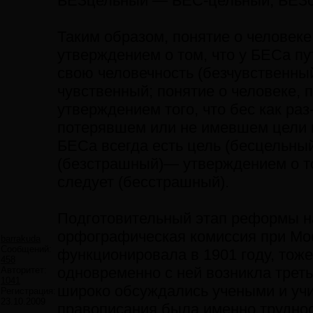
БЕЗцельный — БЕС-цельный, БЕЗс
Таким образом, понятие о человеке
утверждением о том, что у БЕСа пу
свою человечность (безчувственный
чувственный; понятие о человеке, 
утверждением того, что бес как раз
потерявшем или не имевшем цели в
БЕСа всегда есть цель (бесцельный
(безстрашный)— утверждением о том
следует (бесстрашный).
Подготовительный этап реформы на
орфографическая комиссия при Мос
barrakuda
Сообщений:
функционировала в 1901 году, тоже
458
одновременно с ней возникла трет
Авторитет:
1041
широко обсуждались учеными и уч
Регистрация:
23.10.2009
правописания была именно труднос