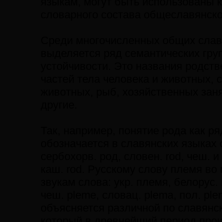
языкам, могут быть использованы 
словарного состава общеславянско
Среди многочисленных общих слав
выделяется ряд семантических гру
устойчивости. Это названия родст
частей тела человека и животных, 
животных, рыб, хозяйственных зан
другие.
Так, например, понятие рода как р
обозначается в славянских языках од
сербохорв. род, словен. rod, чеш. и 
каш. rod. Русскому слову племя во
звукам слова: укр. племя, белорус.
чеш. pleme, словац. plema, пол. pl
объясняется различной по славянск
который в древнейший период прои