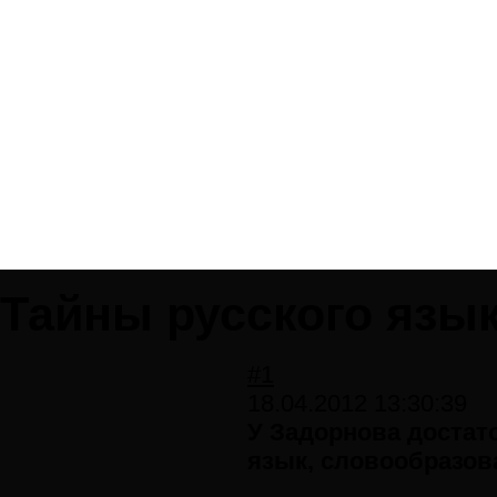
Тайны русского язы
#1
18.04.2012 13:30:39
У Задорнова достат
язык, словообразов