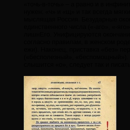
«точь-в-точь» – а равно и в инфини
нужен: «ч» и «щ» и так всегда мягки
мыслящая Россия. Безударные око
единственного числа («-аго», «-яг
лишнЕго. Унифицируются окончани
согласно правилам, в женском роде
ежи). Наконец, приставка «без» пе
(«бесполезный», «беспомощный»). 
слышится «о», следует так и писать