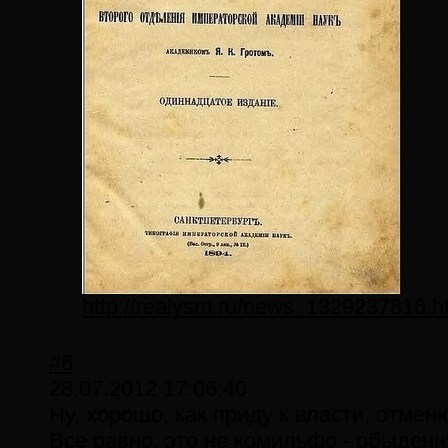
http://realysm.ru/news_1329237816.h
#6
28.07.2012 17:06:40
Ну, хорошо, как приду к власти, отме
Все равно, это не комильфо - обыден