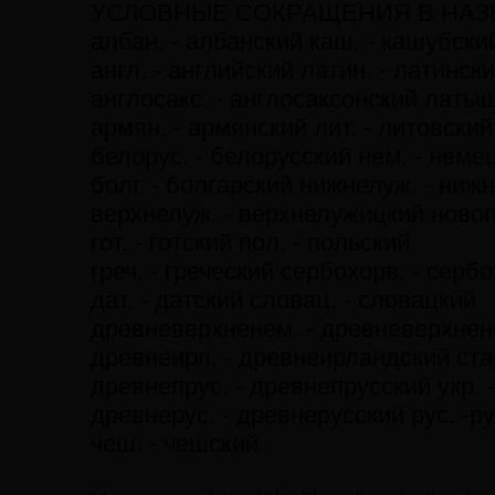
УСЛОВНЫЕ СОКРАЩЕНИЯ В НАЗ
албан. - албанский каш. - кашубски
англ. - английский латин. - латинск
англосакс. - англосаксонский латы
армян. - армянский лит. - литовский
белорус. - белорусский нем. - неме
болг. - болгарский нижнелуж. - ни
верхнелуж. - верхнелужицкий новоп
гот. - готский пол. - польский
греч. - греческий сербохорв. - серб
дат. - датский словац. - словацкий
древневерхненем. - древневерхнен
древнеирл. - древнеирландский ста
древнепрус. - древнепрусский укр. 
древнерус. - древнерусский рус. -р
чеш. - чешский.