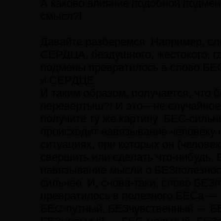
А каково влияние подобной подмен
смысл?!
Давайте разберёмся. Например, с
СЕРДЦА, бездушного, жестокого, 
подмены превратилось в слово БЕ
и СЕРДЦЕ.
И таким образом, получается, что 
перевёртыш?! И это—не случайное 
получите ту же картину: БЕС-силь
происходит навязывание человеку н
ситуациях, при которых он (челове
свершить или сделать что-нибудь,
навязывание мысли о БЕЗполезност
сильнее. И, снова-таки, слово БЕЗ
превратилось в полезного БЕСа — 
БЕС-путный, БЕЗчувственный — Б