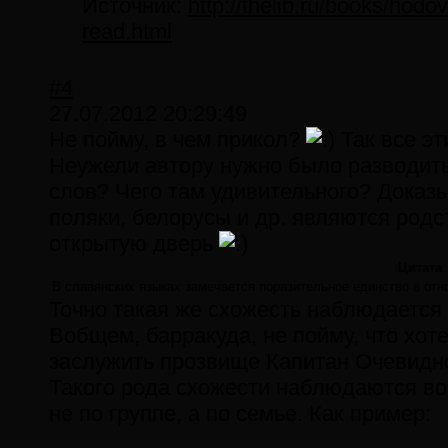
Источник:
http://thelib.ru/books/hod
read.html
#4
27.07.2012 20:29:49
Не пойму, в чем прикол?
Так все эт
Неужели автору нужно было разводить
слов? Чего там удивительного? Доказы
поляки, белорусы и др. являются родс
открытую дверь
Цитата
В славянских языках замечается поразительное единство в отн
Точно такая же схожесть наблюдается
Вобщем, барракуда, не пойму, что хоте
заслужить прозвище Капитан Очевидн
Такого рода схожести наблюдаются во
не по группе, а по семье. Как пример: