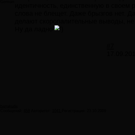
German
идентичность, единственную в своем 
слова не блещет. Даже брызгов нет. Да
делают скоропалительные выводы, не з
Ну да ладно
#7
17.09.201
barrakuda
Сообщений:
458
Авторитет:
1041
Регистрация:
23.10.2009