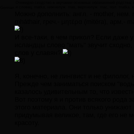
Очевидно сходство в звучании основных обозначений родства: ср. 
и словац. matka, нижнелуж. mas, верхнелуж. mac, пол. matka, 
German
Можно дополнить: англ. - mother, нем. mu
mháthair, греч.- μητέρα (mitéra), арм.- ma
И все-таки, в чем прикол? Если даже у
исландцы слово "мать" звучит сходно, 
слов у славян?
Я, конечно, не лингвист и не филолог,
Прежде чем заниматься поиском "воды 
казалось удивительным то, что извест
Вот поэтому я и против всякого рода 
этого материала. Они только унижают 
придумывая великое, там, где его не 
красоту.