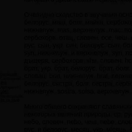
Очевидно сходство в звучании основ
белорус. мацi, болг. майка, сербохор
нижнелуж. mas, верхнелуж. mac, пол
сербохорв. отац, словен. оcе, чеш. и
рус. сын, укр. син, белорус. сын, бо
syn, нижнелуж. и верхнелуж. syn, пол
дъщеря, сербохорв. кhи, словен. hci,
брат, укр. брат, белорус. брат, болг.
barrakuda
словац. brat, нижнелуж. brat, верхнел
Сообщений:
белорус. сястра, болг. сестра, сербо
458
Авторитет:
нижнелуж. sostra, sotsa, верхнелуж. s
1041
Регистрация:
23.10.2009
Много общего сохраняют славянски
некоторых явлений природы: ср. рус.
небо, словен. nebo, чеш. nebe, слов
рус. и белорус. месяц, укр. мiсяць,