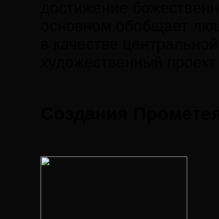
достижение божественн
основном обобщает люц
в качестве центральной
художественный проект
Создания Промете