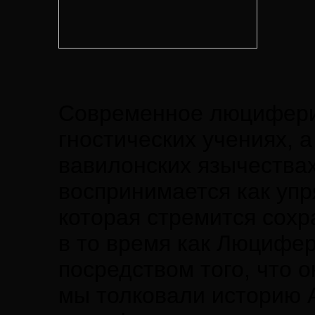
Современное люцифериа
гностических учениях, а
вавилонских язычествах
воспринимается как упр
которая стремится сохр
в то время как Люцифер
посредством того, что 
мы толковали историю А