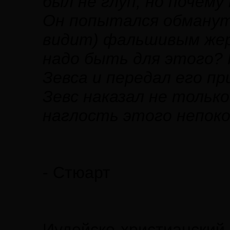
был не глуп, но почем
Он попытался обмануть
видит) фальшивым же
надо быть для этого? 
Зевса и передал его п
Зевс наказал не только
наглость этого непоко
- Стюарт
Иудейско-христианский 