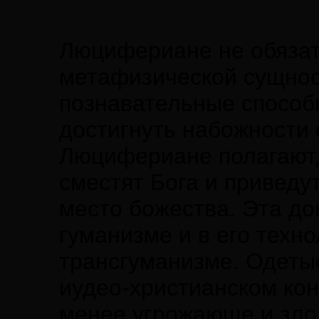
Люцифериане не обязат
метафизической сущнос
познавательные способн
достигнуть набожности
Люцифериане полагают, 
сместят Бога и приведу
место божества. Эта д
гуманизме и в его техн
трансгуманизме. Одеты
иудео-христианском кон
менее угрожающе и зло,