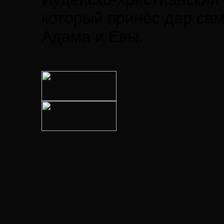
который принёс дар сам
Адама и Евы.