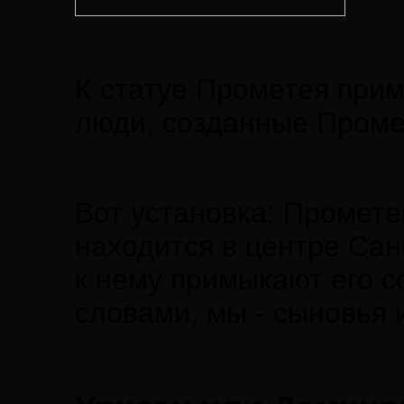
К статуе Прометея при
люди, созданные Проме
Вот установка: Промете
находится в центре Са
к нему примыкают его с
словами, мы - сыновья 