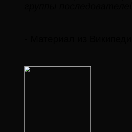
группы последователей
- Материал из Википеди