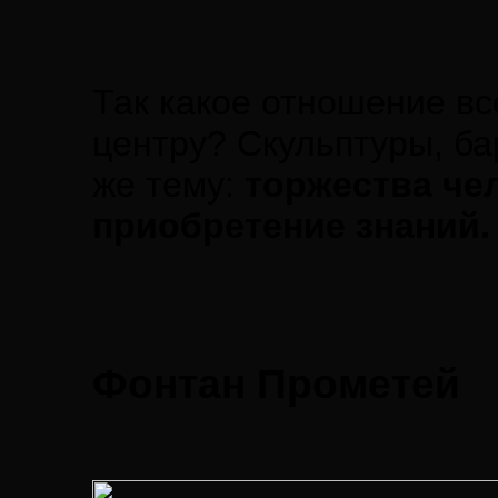
Так какое отношение вс
центру? Скульптуры, б
же тему:
торжества че
приобретение знаний.
Фонтан Прометей