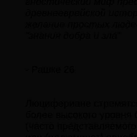
гностический миф пре
древнееврейской истор
желание простых людей 
"знания добра и зла
"
- Рашке 26
Люцифериане стремятся
более высокого уровня
(часто представляемог