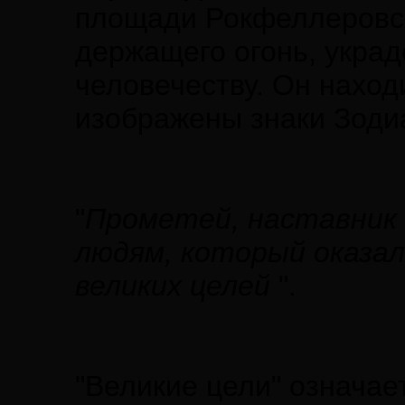
площади Рокфеллеровск
держащего огонь, украд
человечеству. Он наход
изображены знаки Зодиа
"
Прометей, наставник в
людям, который оказал
великих целей
".
"Великие цели" означа