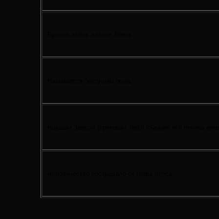
Бросил вызов власти Зевса
Называется "несущим огонь"
Наказан Зевсом (прикован, орёл съедает его печень еже
Человечество пострадало от гнева Зевса