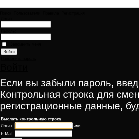
Поиск
Пользователи
Правила
Регистрация
Логин:
Пароль:
Запомнить меня
Напомнить пароль
Войти
Если вы забыли пароль, введи
Контрольная строка для смен
регистрационные данные, буд
Выслать контрольную строку
Логин:
или
E-Mail: