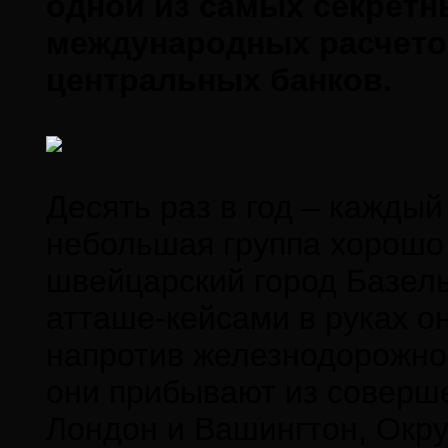
одной из самых секретн
международных расчетов
центральных банков.
Десять раз в год – каждый
небольшая группа хорошо
швейцарский город Базел
атташе-кейсами в руках он
напротив железнодорожног
они прибывают из соверше
Лондон и Вашингтон, Окру