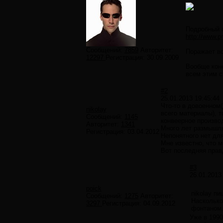
Подробный а
http://www.p
Сообщений:
7859
Авторитет:
Поражает во
12297
Регистрация:
30.09.2009
Вообще коне
всем этим с
#2
25.01.2013 19:45:44
Что-то в довоенном(
nikolay
всего материалы), 
Сообщений:
1145
конвеерное произво
Авторитет:
1341
Много лет размышля
Регистрация:
03.04.2012
Непонятного нет дл
Мне известно, что м
Вот последняя прав
#3
26.01.2013
poick
nikolay пи
Сообщений:
1275
Авторитет:
Насколько
3297
Регистрация:
04.09.2012
фонтаном
Уже в 1990