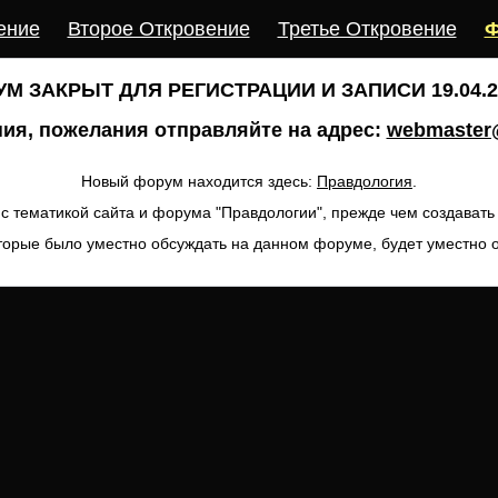
ение
Второе Откровение
Третье Откровение
Ф
М ЗАКРЫТ ДЛЯ РЕГИСТРАЦИИ И ЗАПИСИ 19.04.20
ия, пожелания отправляйте на адрес:
webmaster@
Новый форум находится здесь:
Правдология
.
с тематикой сайта и форума "Правдологии", прежде чем создават
торые было уместно обсуждать на данном форуме, будет уместно 