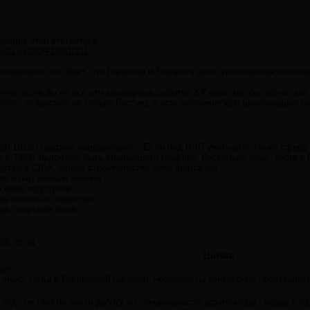
нализ этой статистики:
roza.ru/2009/10/01/311
ображение тот факт, что Горбачев и Ельцин в деле уничтожения эконом
чно, если бы не все эти кошмарные события XX века, мы бы сейчас как 
тоят - отбросили не только Россию, а всю человеческую цивилизацию м
до 1914г) графике неправильно... Если под ВВП учитывать также сферу 
то с 1983г недолжно быть спадающего графика. Насколько знаю, тогда в 
дство в США, сфера строительства била фонтаном.
л я над жизнью земной.
я меня под луной.
не ничего не известно!
да, открытая мной.
 05:30:34
Цитата
шет:
 знаю, тогда в Росийсской империи, несмотря на конвеерное производс
.
 году не смогла найти работу по специальности архитектора - везде в г