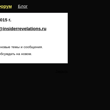
орум
Блог
15 г.
insiderrevelations.ru
ь новые темы и сообщения.
обсуждать на новом.
Закрыть