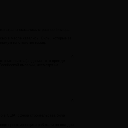
ики страны оказались страшнее Гитлера.
сыр в масле катались. Силы, которые за
инимум на столетие назад.
0
строительства(а здания - это прежде
Росийсской империи, несмотря на
0
тво в США, сфера строительства била
ороде проектировщики работали по пол-дня