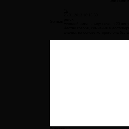
или были 
#4
26.01.2013 18:13:30
poick,
German
Николай имел в виду начало 20 века
Честно говоря, сомнения в достовер
анализ, на основе которого она была
Страницы:
1