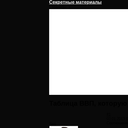
Секретные материалы
Страницы:
1
Таблица ВВП, которую
#1
03.01.2013 0
Соотношени
Neo