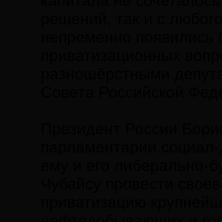
капитала не сочеталось
решений, так и с любог
непременно появились 
приватизационных вопро
разношёрстными депута
Совета Российской Фед
Президент России Бори
парламентарии социал-
ему и его либерально-
Чубайсу провести свое
приватизацию крупней
нефтедобывающих и го