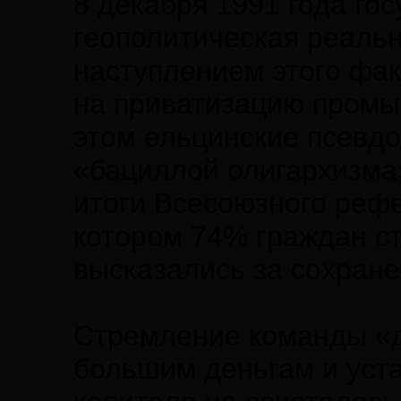
8 декабря 1991 года го
геополитическая реальн
наступлением этого фак
на приватизацию промы
этом ельцинские псевд
«бациллой олигархизма
итоги Всесоюзного рефе
котором 74% граждан с
высказались за сохране
Стремление команды «д
большим деньгам и уст