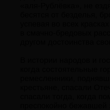
«аля-Рублёвка», не езд
бесятся от безделья, бр
успевая во всех краска
в смачно-бредовых расс
другом достоинства сво
В истории народов и го
когда состоятельные го
ремесленники, поднявши
крестьяне, спасали Оте
спасали тогда, когда п
преспокойно бежавшей з