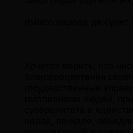
Salus populi suprema lex
(Благо народа да будет
Хочется верить, что не
благопроцветания своег
государственные управ
миллионами людей, пр
суверенитета и единств
народ, по-идее, объед
проживающий в предела