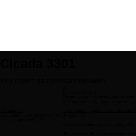
Cicada 3301
Кто стоит за головоломками?
#1
12.11.2014 23:27:01
Сегодня узнал про такую "организацию"
Они, судя по всему, ищут талантливых
~Archangel~
http://uncovering-cicada.wikia.com/wi
Сообщений:
1216
Авторитет:
867
Цикада 3301
Регистрация:
30.05.2012
http://en.wikipedia.org/wiki/Cicada_3301
Я и сам минут 30 назад узнал про это,