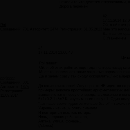
нежели те что делятся откровениями, 
Дорога перемен
#2
17.11.2014 12:0
Roi
Ой, я об этих 
Сообщений:
701
Авторитет:
2474
Регистрация:
31.05.2013
Мне это напоми
Да и зачем сра
С Уважением
#3
17.11.2014 13:00:43
Цита
Roi пишет:
Ой, я об этих ребятах еще года полтора назад сл
Мне это напоминает такие закрытые парамасонски
Да и зачем сразу так сходу оскорблять.."инсайде
engineer
Сообщений:
301
Да какие криптологи! Ищут просто НЕ идиотов на р
Авторитет:
1875
примеры: цепочка простейших арифметических дейс
Регистрация:
выполняются в первую очередь, а сложение и вычи
11.09.2014
6+1х0-2:1+3=? Клянусь многие пишут 1. Один полу
"...в наше время идиотов меньше было!" - таксист
Умрешь - начнешь опять сначала.
И повторится все, как встарь:
Ночь, ледяная рябь канала,
Аптека, улица, фонарь...
(А.Блок)