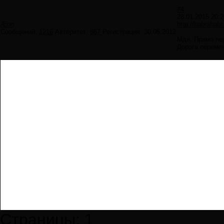
#4
28.01.2015 20:2
Æon
http://habrahabr
Сообщений:
1216
Авторитет:
867
Регистрация:
30.05.2012
Мдя. Прямо пер
Дорога переме
Страницы:
1