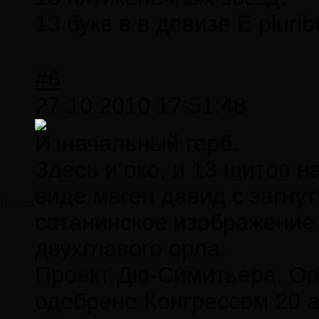
13 букв в в девизе E pluri
#6
27.10.2010 17:51:48
Изначальный герб.
Здесь и око, и 13 щитов н
виде маген давид с загну
German
сатанинское изображение л
двухглавого орла.
Проект Дю-Симитьера. Оп
одобрено Конгрессом 20 ав