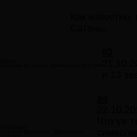
Как известно,
Сатаны.
#3
21.10.2
exilimony
Сообщений:
90
Авторитет:
40
Регистрация:
30.12.2009
и 13 зв
#4
22.10.20
Что уж т
Infinity_seeker
символи
Сообщений:
665
Авторитет:
248
Регистрация:
22.03.2010