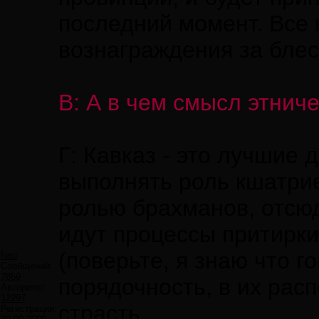
последний момент. Все 
вознаграждения за блес
В: А в чем смысл этнич
Г: Кавказ - это лучшие
выполнять роль кшатрие
ролью брахманов, отсю
идут процессы притирк
(поверьте, я знаю что г
Neo
Сообщений:
7859
порядочность, в их рас
Авторитет:
12297
страсть.
Регистрация: