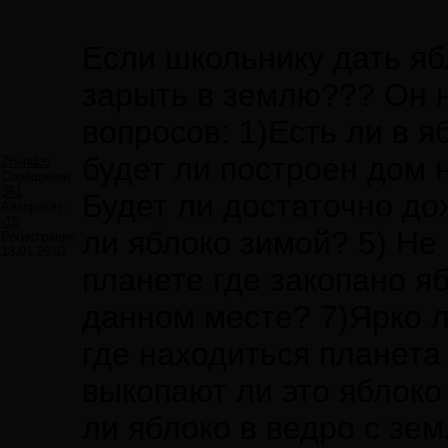
Если школьнику дать ябл
зарыть в землю??? Он не
вопросов: 1)Есть ли в 
будет ли построен дом н
Zhendos
Сообщений:
361
Будет ли достаточно до
Авторитет:
-15
ли яблоко зимой? 5) Не
Регистрация:
13.01.2010
планете где закопано я
данном месте? 7)Ярко л
где находиться планета
выкопают ли это яблоко 
ли яблоко в ведро с зе