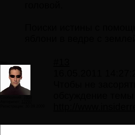
головой.
Поиски истины с помощ
яблони в ведре с землей
#13
Neo
16.05.2011 14:27:
Чтобы не засорять
обсуждение темы 
Сообщений:
7859
Авторитет:
12297
http://www.insider
Регистрация:
30.09.2009