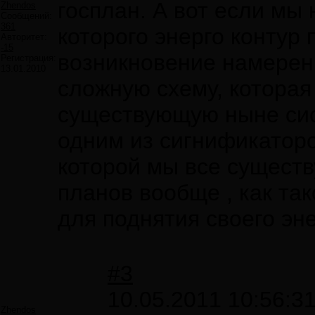
госплан. А вот если мы
Zhendos
Сообщений:
361
которого энерго контур
Авторитет:
-15
возникновение намерен
Регистрация:
13.01.2010
сложную схему, которая
существующую ныне сист
одним из сигнификатор
которой мы все сущест
планов вообще , как та
для поднятия своего эн
#3
10.05.2011 10:56:3
Zhendos