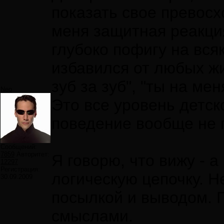
показать свое превосх
меня защитная реакция
глубоко пофигу на вся
избавился от любых жи
зуб за зуб", "ты на ме
Neo
Это все уровень детск
поведение вообще не 
Сообщений:
7859
Авторитет:
Я говорю, что вижу - 
12297
Регистрация:
логическую цепочку. 
30.09.2009
посылкой и выводом. 
смыслами.