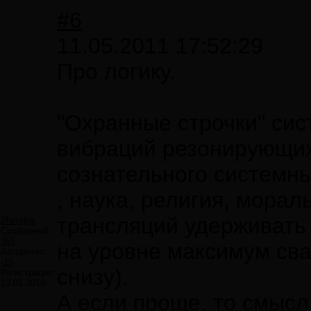
#6
11.05.2011 17:52:29
Про логику.
"Охранные строчки" си
вибраций резонирующих 
сознательного системны
, наука, религия, морал
трансляций удерживать 
Zhendos
Сообщений:
361
на уровне максимум сва
Авторитет:
-15
снизу).
Регистрация:
13.01.2010
А если проще, то смысл