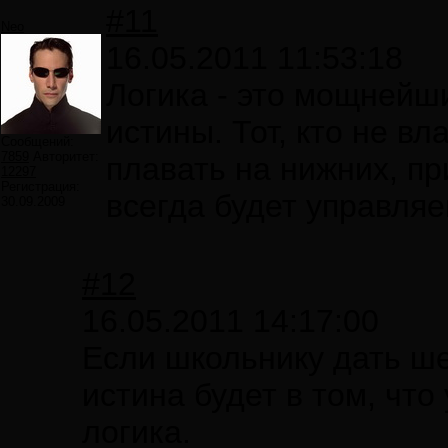
#11
Neo
16.05.2011 11:53:18
Логика - это мощнейши
истины. Тот, кто не вл
Сообщений:
7859
Авторитет:
плавать на нижних, п
12297
Регистрация:
всегда будет управляе
30.09.2009
#12
16.05.2011 14:17:00
Если школьнику дать шес
истина будет в том, что
логика.