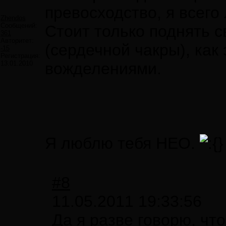
превосходство, я всего
Zhendos
Сообщений:
Стоит только поднять с
361
Авторитет:
(сердечной чакры), как
-15
Регистрация:
13.01.2010
вожделениями.
Я люблю тебя НЕО.
#8
11.05.2011 19:33:56
Да я разве говорю, чт