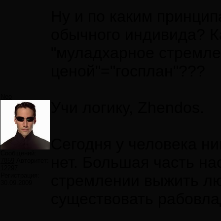
Ну и по каким принци
обычного индивида? К
"муладхарное стремл
ценой"="госплан"???
Neo
Учи логику, Zhendos.
Сегодня у человека н
Сообщений:
нет. Большая часть н
7859
Авторитет:
12297
Регистрация:
стремлении выжить лю
30.09.2009
существовать рабовла