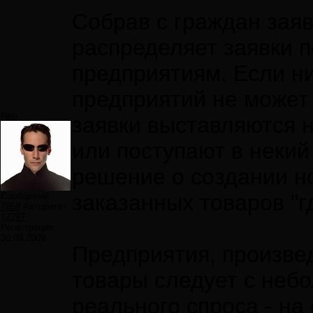
Собрав с граждан заяв
распределяет заявки 
предприятиям. Если н
предприятий не может 
Neo
заявки выставляются 
или поступают в некий
решение о создании н
заказанных товаров "гд
Сообщений:
7859
Авторитет:
12297
Регистрация:
30.09.2009
Предприятия, произве
товары следует с неб
реального спроса - на