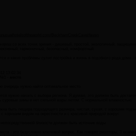
.unusualhotelsoftheworld.com/BeckhamCreekCaveHaven
хорош со всех точек зрения - дешевый, простой, экологичный, защищен
ективный, гармоничный, безопасный, комфортный.
тся и какие проблемы сулит постройка и жизнь в подобного рода доме - 
012 13:02:34
 №1 -
место
.
ю очередь нужно найти оптимальное место.
тся нужно начать с выбора региона. Я думаю, это должен быть достаточ
ь суровые зимы и нет сильной жары летом. С нормальной влажностью.
жна быть пещера подходящего размера, чистая, сухая, с хорошим подъе
, с хорошим видом на окрестности и с красивой природой вокруг.
 непосредственной близости должен быть источник воды.
еста - это безусловно ключевой вопрос. Как говорят риэлторы, 3 осно