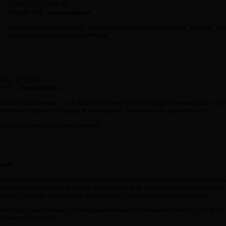
18.05.2012 17:33:40
Вопрос №6 -
канализация
.
Детально еще не изучил, но кажется есть такая вещь как "септик", 
требует минимум обслуживания.
2012 17:36:09
с №7 -
вентиляция
.
яция необходима, т.к. в пещере скорее всего не будет никаких окон, кр
дительно подавать воздух в помещение, иначе можно задохнуться.
 ставить приточную вентиляцию.
ние
.
тараться по максимум пользоваться естественным освещением, но в п
о на входе в пещеру и может быть где-то еще их специально выдолбить
 окон, поэтому туда нужно будет делать электрическое освещение.
льно чувствительный к электромагнитным излучениям, считаю, что все
ллической сеткой.