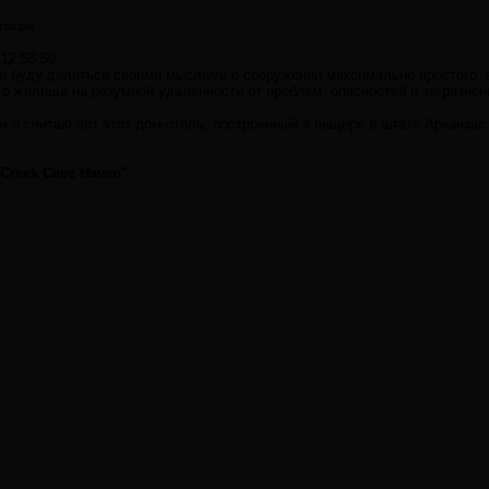
изации
 12:53:59
ме буду делиться своими мыслями о сооружении максимально простого, 
о жилища на разумной удаленности от проблем, опасностей и загрязнен
 я считаю вот этот дом-отель, построенный в пещере в штате Арканзас
Creek Cave Haven"