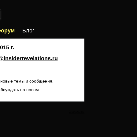
орум
Блог
15 г.
insiderrevelations.ru
ь новые темы и сообщения.
обсуждать на новом.
Закрыть