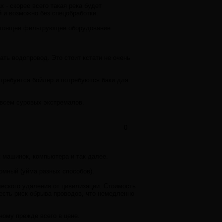
х - скорее всего такая река будет
 и возможно без спецобработки.
остоящее фильтрующее оборудование.
ать водопровод. Это стоит кстати не очень
отребуется бойлер и потребуются баки для
совсем суровых экстремалов.
0
 машинок, компьютера и так далее.
омный (уйма разных способов).
ческого удаления от цивилизации. Стоимость
 есть риск обрыва проводов, что немедленно
ому прежде всего в цене.