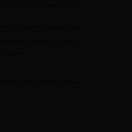
 чтобы получать с их помощью достаточное
.
я в русле горной реки и генерирует порядка
ерзает на зиму) и времени суток, бесплатна
сяч рублей).
0
ева помещения можно пользоваться дровами -