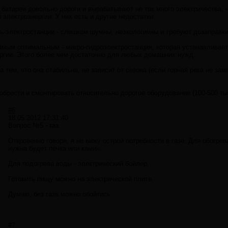
 батареи довольно дороги и вырабатывают не так много электричества,
электроэнергии. У них есть и другие недостатки.
ь-электростанции - слишком шумны, неэкологичны и требуют дозаправки
амым оптимальным - микро-гидроэлектростанция, которая устанавливаетс
ергии. Этого более чем достаточно для любых домашних нужд.
 тем, что она стабильна, не зависит от сезона (если горная река не зам
обрести и смонтировать относительно дорогое оборудование (100-500 ты
#6
18.05.2012 17:31:40
Вопрос №5 -
газ
.
Откровенно говоря, я не вижу острой потребности в газе. Для обогр
нужна будет печка или камин.
Для подогрева воды - электрический бойлер.
Готовить пищу можно на электрической плите.
Думаю, без газа можно обойтись.
#7