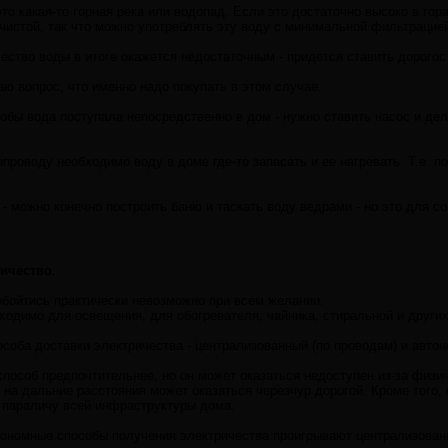
это какая-то горная река или водопад. Если это достаточно высоко в гора
чистой, так что можно употреблять эту воду с минимальной фильтрацией
чество воды в итоге окажется недостаточным - придется ставить дорог
аю вопрос, что именно надо покупать в этом случае.
тобы вода поступала непосредственно в дом - нужно ставить насос и дел
проводу необходимо воду в доме где-то запасать и ее нагревать. Т.е. п
 - можно конечно построить баню и таскать воду ведрами - но это для 
ричество
.
обойтись практически невозможно при всем желании.
ходимо для освещения, для обогревателя, чайника, стиральной и других
особа доставки электричества - централизованный (по проводам) и автон
пособ предпочтительнее, но он может оказаться недоступен из-за физи
 на дальние расстояния может оказаться черезчур дорогой. Кроме того,
 параличу всей инфраструктуры дома.
ономные способы получения электричества проигрывают централизованн