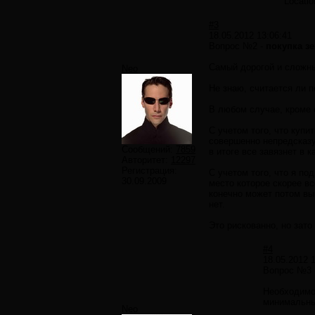
"Locatio
#3
18.05.2012 13:06:41
Вопрос №2 -
покупка з
Самый дорогой и сложны
Neo
Не знаю, считается ли 
В любом случае, кроме 
С учетом того, что купи
совершенно непредсказуе
Сообщений:
7859
в итоге все завязнет в 
Авторитет:
12297
Регистрация:
С учетом того, что я по
30.09.2009
место которое скорее вс
конечно может потом вый
нет.
Это рискованно, но зато
#4
18.05.2012 
Вопрос №3 
Необходимо 
минимальн
Neo