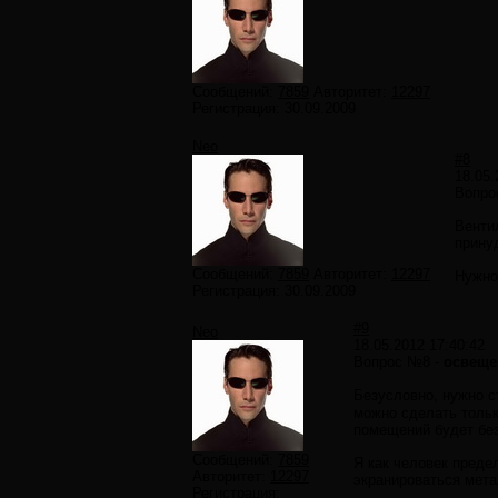
Сообщений:
7859
Авторитет:
12297
Регистрация:
30.09.2009
Neo
#8
18.05.
Вопро
Вентил
прину
Сообщений:
7859
Авторитет:
12297
Нужно
Регистрация:
30.09.2009
#9
Neo
18.05.2012 17:40:42
Вопрос №8 -
освеще
Безусловно, нужно с
можно сделать тольк
помещений будет без
Сообщений:
7859
Я как человек преде
Авторитет:
12297
экранироваться мета
Регистрация: