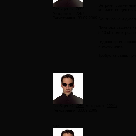
Ветряки, солнечные
Сообщений:
7859
количество дешевой 
Авторитет:
12297
Регистрация:
30.09.2009
Бензиновые и дизел
Пока мне кажется с
5-10 кВт электроэн
Гидроэнергия хороша
и экологична.
Требуется лишь при
Neo
Сообщений:
7859
Авторитет:
12297
Регистрация:
30.09.2009
Neo