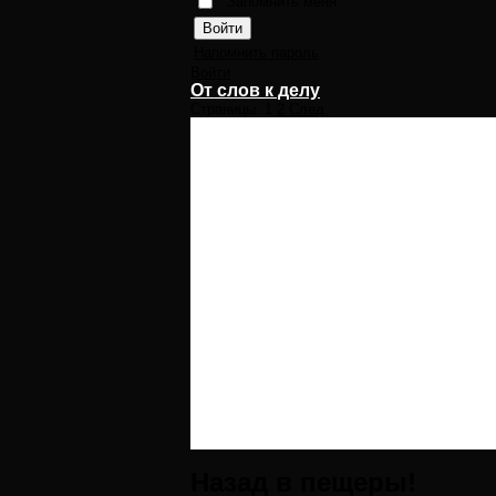
Запомнить меня
Напомнить пароль
Войти
От слов к делу
Страницы:
1
2
След.
Назад в пещеры!