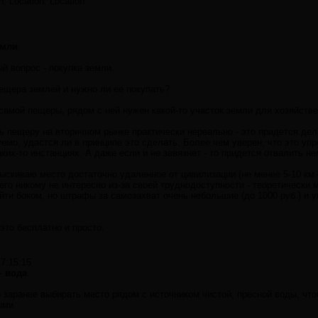
n. Location. Location".
емли
.
й вопрос - покупка земли.
пещера землей и нужно ли ее покупать?
самой пещеры, рядом с ней нужен какой-то участок земли для хозяйств
ть пещеру на вторичном рынке практически нереально - это придется дел
мо, удастся ли в принципе это сделать. Более чем уверен, что это упр
каких-то инстанциях. А даже если и не завязнет - то придется отвалить н
дыскиваю место достаточно удаленное от цивилизации (не менее 5-10 км 
его никому не интересно из-за своей труднодоступности - теоретически 
ти боком, но штрафы за самозахват очень небольшие (до 1000 руб.) и у
 это бесплатно и просто.
17:15:15
-
вода
.
заранее выбирать место рядом с источником чистой, пресной воды, что
ыми.