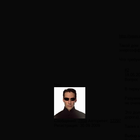
http://www
Такой дом 
энергоэфф
Что требуе
#2
18.05.2
Вопрос
Neo
В перву
Разумее
не очен
Это дол
дорога)
Сообщений:
7859
Авторитет:
12297
Регистрация:
30.09.2009
Также в
Выбор м