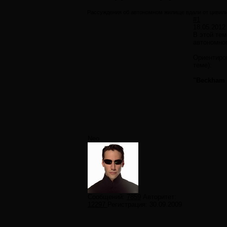
Рассуждения об автономном жилище вдали от цивил
#1
18.05.2012
В этой те
автономног
Ориентиром
теме):
"Beckham 
Neo
Сообщений:
7859
Авторитет:
12297
Регистрация:
30.09.2009