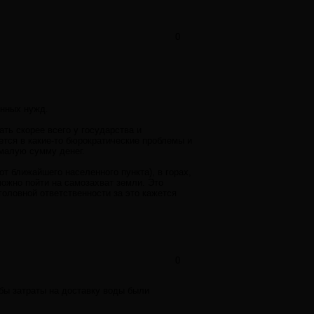
0
енных нужд.
ать скорее всего у государства и
ется в какие-то бюрократические проблемы и
емалую сумму денег.
от ближайшего населенного пункта), в горах,
можно пойти на самозахват земли. Это
головной ответственности за это кажется
0
бы затраты на доставку воды были