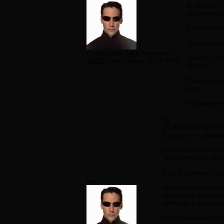
В идеале - 
достаточно 
Если же ка
Пока я изуч
Сообщений:
7859
Авторитет:
Для того, ч
12297
Регистрация:
30.09.2009
дорого.
Плюс к водо
воды.
Как вариант
#5
18.05.2012 17:24:22
Вопрос №4 -
элект
Без электричества 
Электричество необ
Есть 2 основных сп
Neo
Централизованный с
прокладки проводов
приведет к полному
Альтернативные авт