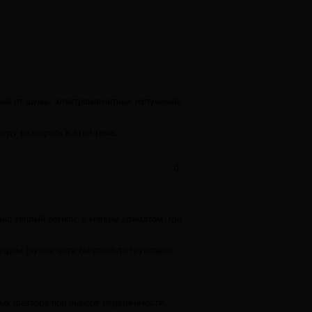
ный от шума, электромагнитных излучений,
буду разбирать в этой теме.
0
но теплый регион, с мягким климатом, где
здом (нужна хотя бы какая-то грунтовая
вных фактора при выборе недвижимости: