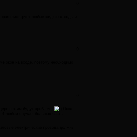
0
которая фильтрует любые жидкие отходы и
0
оме окон на входе, поэтому необходимо
0
ещере с этим будут проблемы
Окна
. В любом случае, большая часть
 силовые электрические провода должны