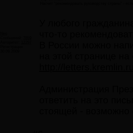
Насчет "рекомендовать руководству страны" - если
У любого гражданин
что-то рекомендоват
Neo
Сообщений:
7859
В России можно напи
Авторитет:
12297
Регистрация:
30.09.2009
на этой странице на
http://letters.kremlin.r
Администрация През
ответить на это пис
стоящей - возможно 