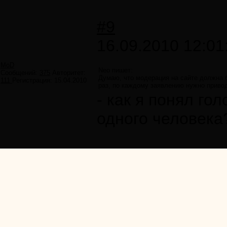
#9
16.09.2010 12:01
MoD
Neo пишет:
Сообщений:
375
Авторитет:
Думаю, что модерация на сайте должна б
111
Регистрация:
15.04.2010
раз, по каждому заявлению нужно приво
- как я понял го
одного человека