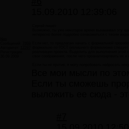
#6
15.09.2010 12:39:06
Сергей пишет:
Возможно, ты уже некоторое время вынашивал эту идею
интересно более подробно ознакомиться с твоим виде
Neo
Если нет, то предлагаю начать с формальной проработ
Сообщений:
7859
формально по ГОСТ (излишнего формализма следует и
Авторитет:
12297
реализации проекта. Выделить для выполнения этой с
Регистрация:
свои соображения, после чего проанализировать их и 
30.09.2009
Если ты не против, я могу попробовать набросать нек
Все мои мысли по этом
Если ты сможешь прор
выложить ее сюда - эт
#7
15.09.2010 12:50