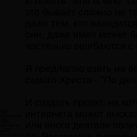
И понять "who is who" 
это бывает сложно не т
даже тем, кто находится
они, даже имея может 
частенько ошибаются с
Я предлагаю взять на в
самого Христа - "По дел
И создать проект, на к
интернета может высказ
Neo
Сообщений:
7859
или иного деятеля полит
Авторитет:
12297
т.п. Рассказать о реаль
Регистрация: