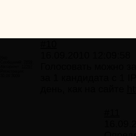
#10
16.09.2010 12:09:58
Neo
Сообщений:
7859
Голосовать можно за
Авторитет:
12297
Регистрация:
за 1 кандидата с 1 IP
30.09.2009
день, как на сайте
h
#11
16.09.
Опреде