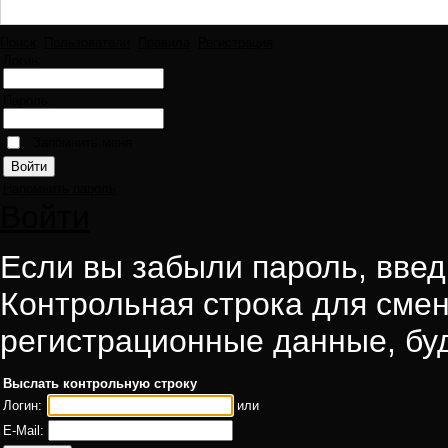
Поиск
Пользователи
Правила
Регистрация
Логин:
Пароль:
Запомнить меня
Напомнить пароль
Войти
Если вы забыли пароль, введи
Контрольная строка для смен
регистрационные данные, буд
Выслать контрольную строку
Логин:
или
E-Mail: