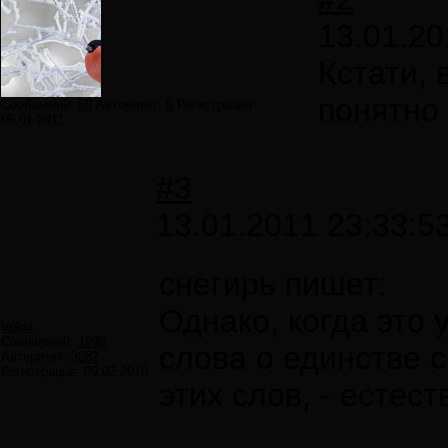
13.01.20
Кстати,
понятно 
Сообщений:
60
Авторитет:
6
Регистрация:
05.01.2011
#3
13.01.2011 23:33:5
снегирь пишет:
Однако, когда это 
Volga
Сообщений:
1996
слова о единстве 
Авторитет:
3882
Регистрация:
09.02.2010
этих слов, - естес