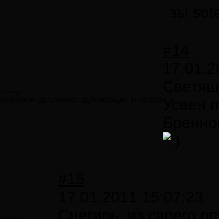
зы sot
#14
17.01.2
Светящ
mimigo
Сообщений:
59
Авторитет:
30
Регистрация:
17.02.2010
Усеен п
Бренно
#15
17.01.2011 15:07:23
Снегирь, из своего о
mimigo