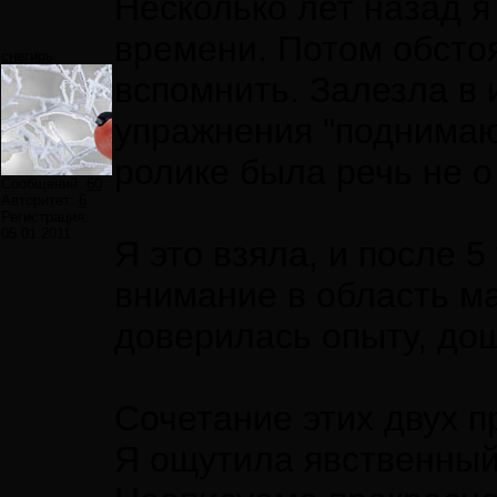
Несколько лет назад я
времени. Потом обстоя
снегирь
вспомнить. Залезла в и
упражнения "поднимают
ролике была речь не о
Сообщений:
60
Авторитет:
6
Регистрация:
05.01.2011
Я это взяла, и после 
внимание в область ма
доверилась опыту, до
Сочетание этих двух п
Я ощутила явственный 