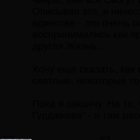
Описывая это, я ничег
единстве - это очень 
воспринимались как пр
другая Жизнь...
Хочу еще сказать, как
светлые, некоторые т
Пока я закончу. На то,
Гурджиева" - я там ра
#2
снегирь