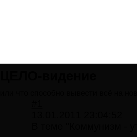
ЦЕЛО-видение
или что способно вывести всё на но
#1
13.01.2011 23:04:52
В теме "Коммунизм - 