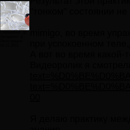
Результат этой практи
"тонком" состоянии н
mimigo, во время упра
Сообщений:
60
Авторитет:
6
при успокоенном теле,
Регистрация:
05.01.2011
А вот во время какой-
Видеоролик я смотрел
text=%D0%BE%D0%B
text=%D0%BE%D0%B
00
Я делаю практику межд
знания.