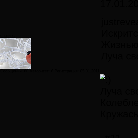
17.01.2
justreve
Искритс
снегирь
Жизнью
Луча св
Сообщений:
60
Авторитет:
6
Регистрация:
05.01.2011
Луча св
Колебле
Кружась