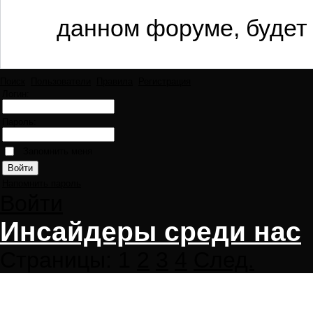
данном форуме, будет 
Поиск
Пользователи
Правила
Регистрация
Логин:
Пароль:
Запомнить меня
Напомнить пароль
Войти
Инсайдеры среди нас
Страницы:
1
2
3
4
След.