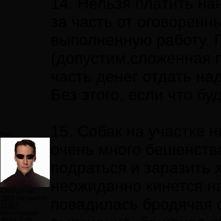
14. Нельзя платить н
за часть от оговоренны
выполненную работу. 
(допустим,сложенная п
часть денег отдать на
Без этого, если что бу
15. Собак на участке 
Neo
очень много бешенства
подраться и заразить х
неожиданно кинется на
Сообщений:
7859
Авторитет:
повадилась бродячая с
12297
Регистрация:
30.09.2009