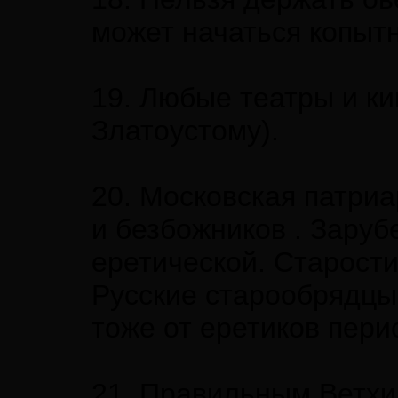
может начаться копытн
19. Любые театры и ки
Златоустому).
20. Московская патри
и безбожников . Заруб
еретической. Старости
Русские старообрядцы
тоже от еретиков пери
21. Правильным Ветхи