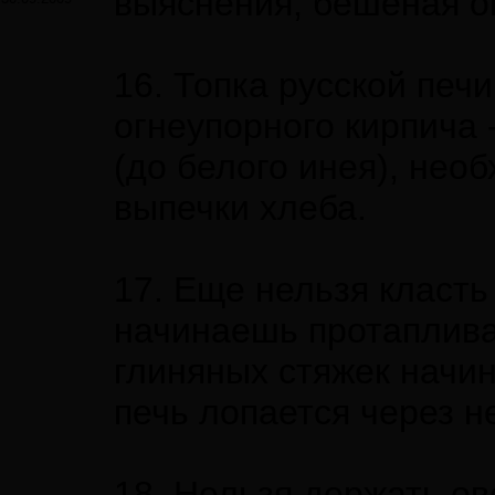
выяснения, бешеная он
16. Топка русской печ
огнеупорного кирпича 
(до белого инея), нео
выпечки хлеба.
17. Еще нельзя класть
начинаешь протапливат
глиняных стяжек начина
печь лопается через н
18. Нельзя держать ов