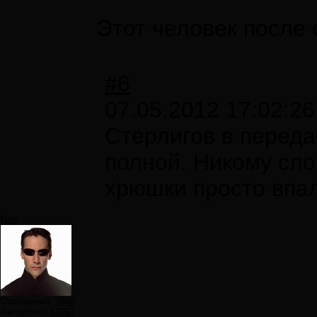
Этот человек после 
#6
07.05.2012 17:02:26
Стерлигов в переда
полной. Никому сло
хрюшки просто впа
Neo
Сообщений:
7859
Авторитет:
12297