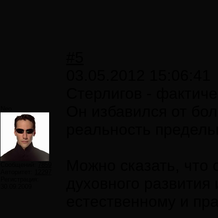
#5
03.05.2012 15:06:41
Стерлигов - фактиче
Он избавился от бо
Neo
реальность предель
Можно сказать, что 
Сообщений:
7859
Авторитет:
12297
духовного развития
Регистрация:
30.09.2009
естественному и пр