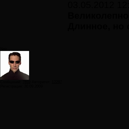
03.05.2012 12
Великолепно
Длинное, но 
Neo
Сообщений:
7859
Авторитет:
12297
Регистрация:
30.09.2009