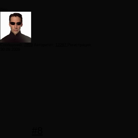
Neo
Сообщений:
7859
Авторитет:
12297
Регистрация:
30.09.2009
#8