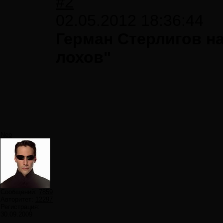
#2
02.05.2012 18:36:44
Герман Стерлигов на
лохов"
Neo
Сообщений:
7859
Авторитет:
12297
Регистрация:
30.09.2009