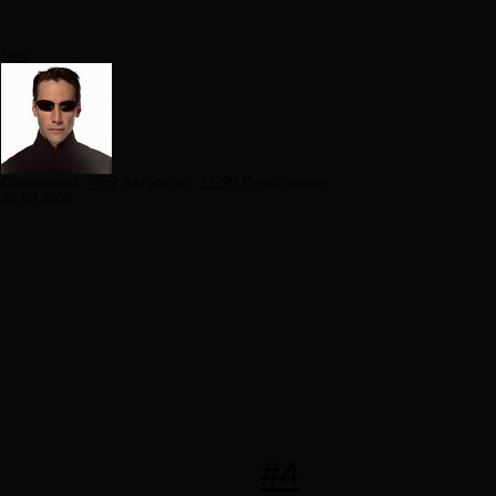
Neo
Сообщений:
7859
Авторитет:
12297
Регистрация:
30.09.2009
#4