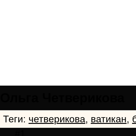
Ольга Четверикова
Теги:
четверикова
,
ватикан
,
#1