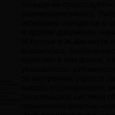
больше не существует – 
взаимозависимость. Либе
экономики находятся в ц
В другом документе, нап
М.Крозье и Ж.Ватануки и
выражалась озабоченност
«состоял в том факте, ч
указывалось: «Уязвимост
за внутренних угроз от 
Селена
Сообщений:
высоко образованного, м
2115
Авторитет:
политической системы об
4310
Регистрация:
применение властью «сек
01.03.2010