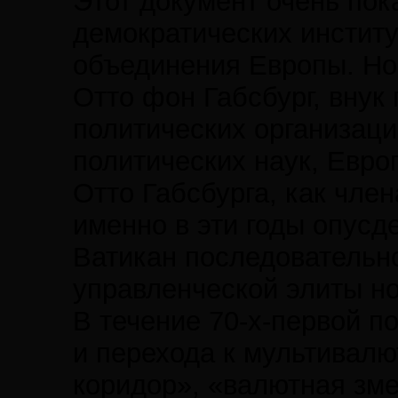
Этот документ очень пок
демократических инстит
объединения Европы. Нов
Отто фон Габсбург, внук
политических организац
политических наук, Евро
Отто Габсбурга, как чле
именно в эти годы опусд
Ватикан последовательн
управленческой элиты н
В течение 70-х-первой п
и перехода к мультивал
коридор», «валютная зм