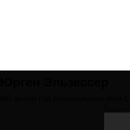
Юрген Эльзессер
Мы живём под колониальным игом 
#1
23.01.2014 01: