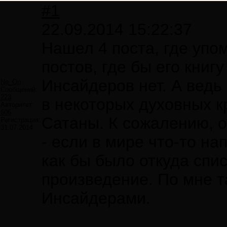
#1
22.09.2014 15:22:37
Нашел 4 поста, где упо
постов, где бы его книг
Инсайдеров нет. А ведь
Ne_On
Сообщений:
223
в некоторых духовных к
Авторитет:
606
Сатаны. К сожалению, о
Регистрация:
31.07.2014
- если в мире что-то на
как бы было откуда спи
произведение. По мне т
Инсайдерами.