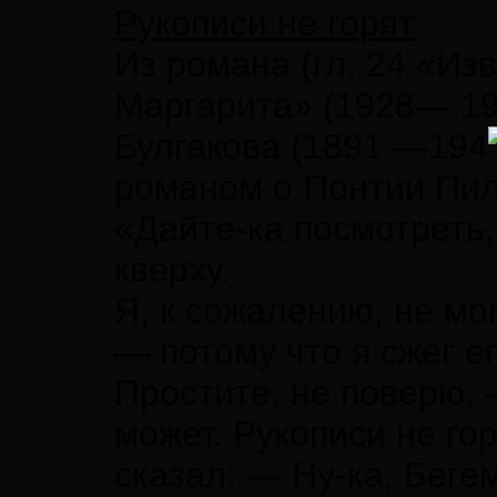
Рукописи не горят
Из романа (гл. 24 «Из
Маргарита» (1928— 1
Булгакова (1891 —194
романом о Понтии Пил
«Дайте-ка посмотреть
кверху.
Я, к сожалению, не мо
— потому что я сжег ег
Простите, не поверю, 
может. Рукописи не го
сказал: — Ну-ка, Беге