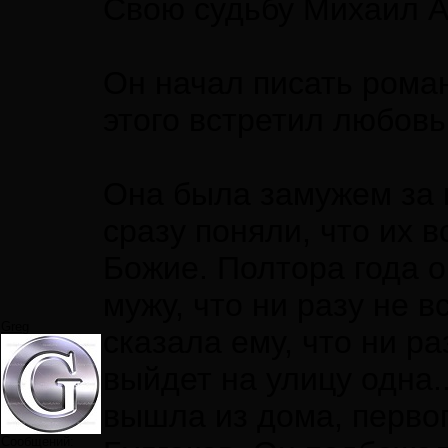
Свою судьбу Михаил А
Он начал писать роман
этого встретил любовь
Она была замужем за 
сразу поняли, что их 
Божие. Полтора года о
мужу, что ни разу не 
Greg
сказала ему, что ни ра
выйдет на улицу одна.
вышла из дома, первог
Сообщений: