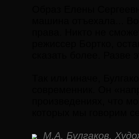
Образ Елены Сергеевн
машина отъехала... В
права. Никто не сможе
режиссер Бортко, оста
сказать более. Разве 
Так или иначе, Булгак
современник. Он «нап
произведениях, что мо
которых мы говорим с
-
М.А. Булгаков. Худо