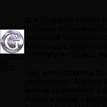
Для создания своего 
Булгаков пользовался
Greg
сношений человека с д
Александра Амфитеатр
литературе средних ве
Сообщений:
3270
Авторитет:
11325
Регистрация:
07.02.2011
Тем, кому хотелось бы
рекомендую "Альтист 
многие сравнивают с б
Роман в жанре «фанта