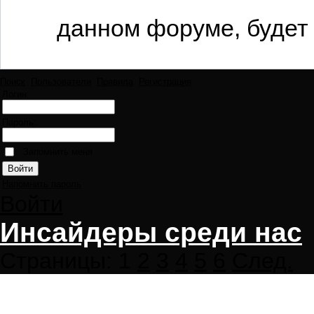
данном форуме, будет 
Поиск
Пользователи
Правила
Регистрация
Логин:
Пароль:
Запомнить меня
Напомнить пароль
Войти
Инсайдеры среди нас
Страницы:
1
2
3
4
5
6
След.