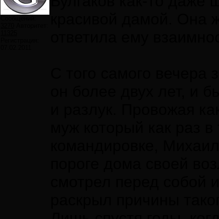
Булгаков как-то даже 
красивой дамой. Она 
Сообщений:
3270
Авторитет:
ответила ему взаимно
11325
Регистрация:
07.02.2011
С того самого вечера 
он более двух лет, и 
и разлук. Провожая ка
муж который как раз в
командировке, Михаил
пороге дома своей во
смотрел перед собой 
раскрыл причины таког
Лишь спустя годы, ког