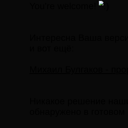
You're welcome!
Интересна Ваша верс
и вот ещё:
Михаил Булгаков - про
Никакое решение наши
обнаружено в готовом 