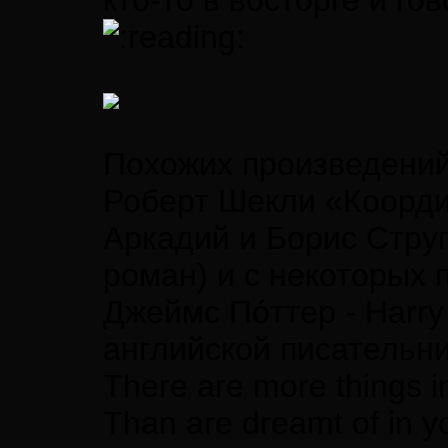
кто-то в восторге и го
Похожих произведений
Роберт Шекли «Коорди
Аркадий и Борис Струг
роман) и с некоторых 
Джеймс По́ттер - Harr
английской писательн
There are more things i
Than are dreamt of in y