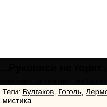
...Рукописи не горят..
Инсайдеры слова и креатива: Булгаков
Теги:
Булгаков
,
Гоголь
,
Лерм
мистика