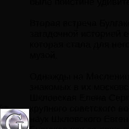
было поистине удивит
Вторая встреча Булгак
загадочной историей е
которая стала для не
музой.
Однажды на Масленицу
знакомых в их московс
Шкловская Елена Серг
крупного советского в
Greg
наук Шкловского Евге