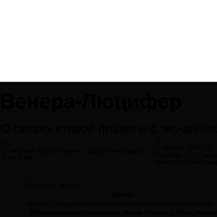
Венера-Люцифер
О связях второй планеты с экс-ангел
#1
Neo
11.08.2011 12:00:16
Сообщений:
7859
Авторитет:
12297
Регистрация:
Люцифер - это "несущ
30.09.2009
связка Венера-Люциф
#2
11.08.2011 14:47:02
Цитата
Не знаю, откуда вообще всплыла эта связка Венера-Люцифер..
...
Венера является третьим, после Солнца и Луны, по я