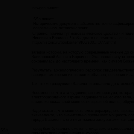
newgen пишет:
SSh пишет:
Исторические документы абсолютно точно зафиксирова
современном летоисчислении.
Странно, причем тут нововавилонское царство - и пад
Ниневии в Вавилон. Чтобы долго не печатать - ссыль
http://historic.ru/books/item/f00/s00...t077.shtml
загадка истории, на которую современные ученые до си
Вавилонской башни в Борсиппе. Эта наполовину сгоре
сохранилась до настоящего времени, как символ Божье
Результаты археологических раскопок свидетельствуют
народов, смешения их языков и обычаев, освоения и за
Так что же разрушило Вавилон и оплавило до стеклоо
Несомненно, что эта чудовищная температура, которая 
электроразрядного взрыва падающего небесного тела,
в виде колоссальной мощности взрывной волны, обруши
Надо сказать, что мощность электроразрядного взрыва
эквиваленте, что значительно превышает мощность со
города Вавилон, с его гигантскими зиккуратами, как с
Город был буквально сметен с лица земли колоссальн
SSh
горы обуглившегося щебня и мусора.