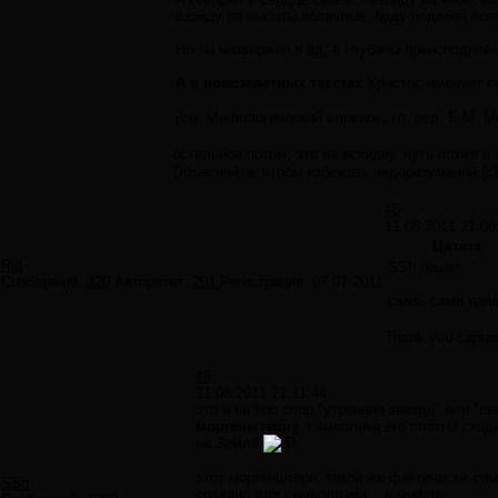
взойду на высоты облачные, буду подобен вс
Но ты низвержен в ад, в глубины преисподней».
А в новозаветных текстах
Христос именует се
(см. Мифологический словарь, гл. ред. Е.М. Ме
остальное потом, это на вскидку, чуть позже я
Объясняйте, чтобы избежать недоразумений (с
#5
11.08.2011 21:06
Цитата
Rip
SSh пишет:
Сообщений:
320
Авторитет:
201
Регистрация:
07.07.2011
связь сами найд
Thank you captai
#6
11.08.2011 21:11:44
это я не про спор "утренняя звезда" или "с
моргенштерну
, символика его плотно сход
на Земле
этот моргенштерн, такой же фактически симв
SSh
создано для символизма... в мифах...