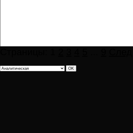
Страницы:
1
2
3
4
5
...
9
След