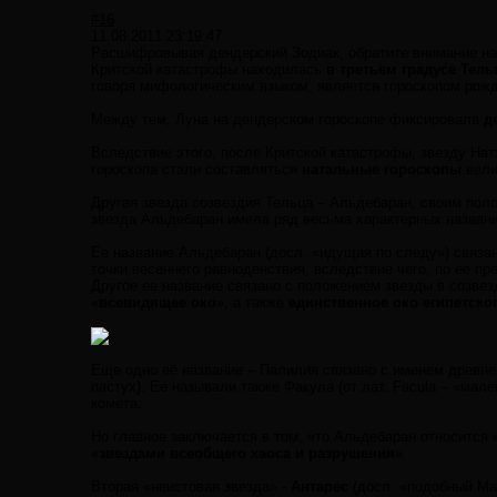
#16
11.08.2011 23:19:47
Расшифровывая дендерский Зодиак, обратите внимание на 
Критской катастрофы находилась
в третьем градусе Тель
говоря мифологическим языком, является гороскопом рожд
Между тем, Луна на дендерском гороскопе фиксировала
д
Вследствие этого, после Критской катастрофы, звезду На
гороскопа стали составляться
натальные гороскопы
вели
Другая звезда созвездия Тельца – Альдебаран, своим по
звезда Альдебаран имела ряд весьма характерных названи
Ее название Альдебаран (досл. «идущая по следу») связан
точки весеннего равноденствия, вследствие чего, по ее 
Другое ее название связано с положением звезды в созвезд
«
всевидящее око
», а также
единственное око египетског
Еще одно её название – Палилия связано с именем древнер
пастух). Ее называли также Факула (от лат. Facula – «ма
комета.
Но главное заключается в том, что Альдебаран относится
«
звездами всеобщего хаоса и разрушения
».
Вторая «неистовая звезда» -
Антарес
(досл. «подобный Ма