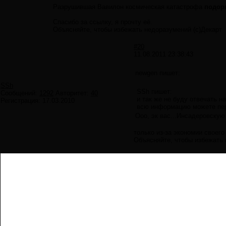
Разрушившая Вавилон космическая катастрофа
подорв
Спасибо за ссылку, я прочту её.
Объясняйте, чтобы избежать недоразумений (с)Декарт
#20
11.08.2011 23:38:43
newgen пишет:
SSh
SSh пишет:
Сообщений:
1292
Авторитет:
40
и так же не буду отвечать 
Регистрация:
17.03.2010
всю информацию можете пе
Ооо, эк вас...Инсадеровску
только из-за экономии своего
Объясняйте, чтобы избежать 