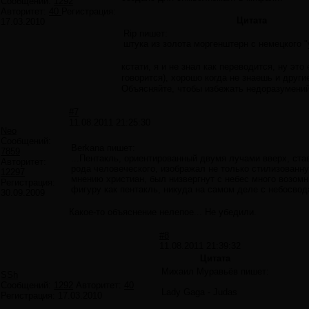
Сообщений:
1292
Авторитет:
40
Регистрация:
Цитата
17.03.2010
Rip пишет:
штука из золота моргенштерн с немецкого "
кстати, я и не знал как переводится, ну эт
говорится), хорошо когда не знаешь и друг
Объясняйте, чтобы избежать недоразумений
#7
11.08.2011 21:25:30
Neo
Сообщений:
Berkana пишет:
7859
...Пентакль, ориентированный двумя лучами вверх, ст
Авторитет:
рода человеческого, изображал не только стилизованну
12297
мнению христиан, был низвергнут с небес много возомн
Регистрация:
фигуру как пентакль, никуда на самом деле с небосвод
30.09.2009
Какое-то объяснение нелепое... Не убедили.
#8
11.08.2011 21:39:32
Цитата
Михаил Муравьёв пишет:
SSh
Сообщений:
1292
Авторитет:
40
Lady Gaga - Judas
Регистрация:
17.03.2010