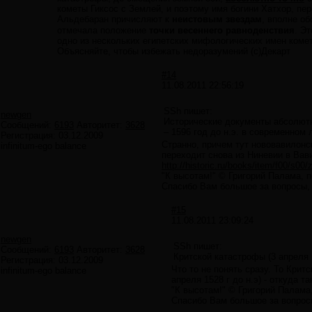
кометы Гиксос с Землей, и поэтому имя богини Хатхор, пер
Альдебаран причисляют к
неистовым звездам
, вполне об
отмечала положение
точки весеннего равноденствия
. Э
одно из нескольких египетских мифологических имен коме
Объясняйте, чтобы избежать недоразумений (с)Декарт
#14
11.08.2011 22:56:19
SSh пишет:
newgen
Исторические документы абсолютн
Сообщений:
6193
Авторитет:
3628
– 1596 год до н.э. в современном
Регистрация:
03.12.2009
Странно, причем тут нововавилонс
infinitum-ego balance
переходит снова из Ниневии в Вав
http://historic.ru/books/item/f00/s00
"К высотам!" © Григорий Палама, 
Спасибо Вам большое за вопросы, б
#15
11.08.2011 23:09:24
newgen
SSh пишет:
Сообщений:
6193
Авторитет:
3628
Критской катастрофы (3 апреля 
Регистрация:
03.12.2009
Что то не понять сразу. То Крит
infinitum-ego balance
апреля 1528 г до н.э) - откуда 
"К высотам!" © Григорий Палама
Спасибо Вам большое за вопросы,