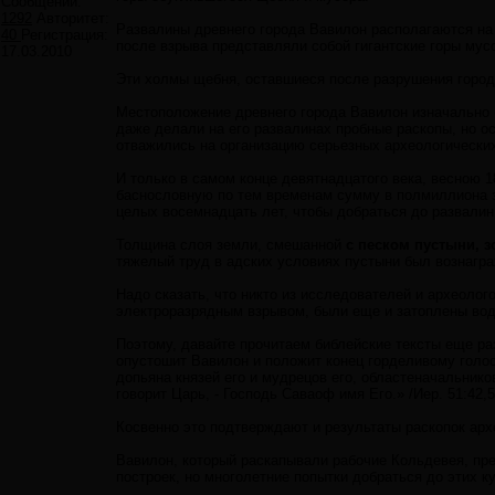
Сообщений:
1292
Авторитет:
Развалины древнего города Вавилон располагаются на 
40
Регистрация:
после взрыва представляли собой гигантские горы мусо
17.03.2010
Эти холмы щебня, оставшиеся после разрушения город
Местоположение древнего города Вавилон изначально б
даже делали на его развалинах пробные раскопы, но о
отважились на организацию серьезных археологически
И только в самом конце девятнадцатого века, весною 1
баснословную по тем временам сумму в полмиллиона зо
целых восемнадцать лет, чтобы добраться до развали
Толщина слоя земли, смешанной
с песком пустыни, 
тяжелый труд в адских условиях пустыни был вознаг
Надо сказать, что никто из исследователей и археолог
электроразрядным взрывом, были еще и затоплены вод
Поэтому, давайте прочитаем библейские тексты еще ра
опустошит Вавилон и положит конец горделивому голос
допьяна князей его и мудрецов его, областеначальников
говорит Царь, - Господь Саваоф имя Его.» /Иер. 51:42,5
Косвенно это подтверждают и результаты раскопок арх
Вавилон, который раскапывали рабочие Кольдевея, пр
построек, но многолетние попытки добраться до этих 