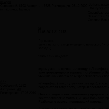
newgen
Berkana пише
Сообщений:
6193
Авторитет:
3628
Регистрация:
03.12.2009
Оба куска от
infinitum-ego balance
Cпасибо,клас
"К высотам!" 
Спасибо Вам б
#4
11.08.2011 21:04:53
Rip пишет:
штука из золота моргенштерн с немецкого "утр
звезда?)
связь сами найдете:
здесь уместно привести
легенду о Люцифере 
электроразрядного взрыва, погубившего В
умышленно излагаю по мифологическому сло
SSh
«
Люцифер
, ( лат., «
утренняя звезда
»), в хри
Сообщений:
1292
подражателя тому свету, который составляет 
Авторитет:
40
Регистрация:
17.03.2010
Оно восходит к ветхозаветному пророчеств
эсхатологические мотивы, и царю Вавилона п
Разбился о землю, попиравший народы.
А говорил в сердце своем: «взойду на небо, в