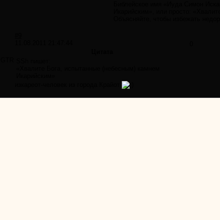
Библейское имя «Иуда Симон Иска
Икарийским», или просто: «Хвалит
Объясняйте, чтобы избежать недор
#9
11.08.2011 21:47:44
0
Цитата
GTR
SSh пишет:
«Хвалите Бога, испытанные (небесным) камнем
Икарийским»
изкареот-человек из города Крайот