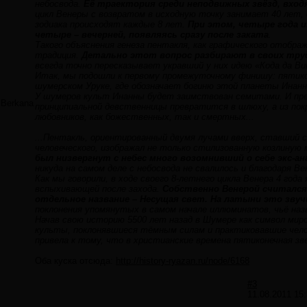
небосвода.
Её траектория среди неподвижных звёзд, вход
цикл Венеры с возвратом в исходную точку занимает 40 лет, 
зодиака происходят каждые 8 лет.
При этом, четыре года и
четыре – вечерней, появляясь сразу после заката
.
Такого объяснения генеза пентакля, как графического отобра
традиция.
Детально этот вопрос разбирают в своих тру
всегда точно пересказывает укравший у них идею «Кода да Ви
Итак, мы подошли к первому промежуточному финишу: пятико
шумерском Уруке, где обозначает богиню этой планеты Инанн
У шумеров культ Инанны будет заимствован семитами. И пре
Berkana
принципиальной девственницы превратится в шлюху, а из пок
любовников, как божественных, так и смертных...
...Пентакль, ориентированный двумя лучами вверх, ставший 
человеческого, изображал не только стилизованную козлиную м
был низвергнут с небес много возомнивший о себе экс-ан
никуда на самом деле с небосвода не свалилось и благодаря Ве
Как мы говорили, в ходе своего 8-летнего цикла Венера 4 года
вспыхивающей после захода.
Собственно Венерой считался 
отдельное название – Несущая свет. На латыни это зву
поклонения упомянутых в самом начале иллюминатов, чьё наз
Начав свою историю 5500 лет назад в Шумере как символ мир
культы, поклонявшиеся тёмным силам и практиковавшие чело
привела к тому, что в христианские времена пятиконечная зв
Оба куска отсюда:
http://history-ryazan.ru/node/6168
#3
11.08.2011 15: