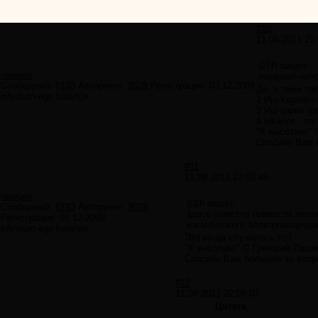
#10
11.08.2011 21:
GTR пишет:
newgen
изкареот-чел
Сообщений:
6193
Авторитет:
3628
Регистрация:
03.12.2009
Да, я тоже та
infinitum-ego balance
2 Иш-Керийот
3 Иш кария (
4 sikários - 
"К высотам!" 
Спасибо Вам б
#11
11.08.2011 22:03:49
newgen
SSh пишет:
Сообщений:
6193
Авторитет:
3628
здесь уместно привести леге
Регистрация:
03.12.2009
космического электроразрядн
infinitum-ego balance
Это когда случилось то?
"К высотам!" © Григорий Пала
Спасибо Вам большое за вопрос
#12
11.08.2011 22:08:07
Цитата