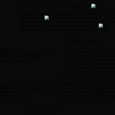
Ну собственно по теме "ока" вроде бы и всё
newgen, я посмотрел последний клип, ничего не могу сказ
хватает время
тем более, больше, чем уверен, что поя
вопросы я не буду, оставляя их в игноре и так же не буду
прийти, всю информацию можете перепроверять
Объясняйте, чтобы избежать недоразумений (с)Декарт
#17
11.08.2011 23:25:03
newgen
SSh пишет:
Сообщений:
6193
Авторитет:
3628
и так же не буду отвечать
Регистрация:
03.12.2009
прийти, всю информацию м
infinitum-ego balance
Ооо, эк вас...Инсадеровск
"К высотам!" © Григорий Па
Спасибо Вам большое за воп
#18
newgen
11.08.2011 23:30:56
Сообщений:
6193
Авторитет:
3628
Так что насчет моего вопроса о но
Регистрация:
03.12.2009
понять как то тяжело "падение вави
infinitum-ego balance
"К высотам!" © Григорий Палама, п
Спасибо Вам большое за вопросы, бе
#19
11.08.2011 23:37:17