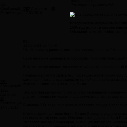
newgen пишет:
SSh
Это когда случилось то?
Сообщений:
1292
Авторитет:
40
Регистрация:
17.03.2010
в середине второго тысячеле
Исторические документы абсолю
1596 год до н.э.
в современном
Объясняйте, чтобы избежать нед
#13
11.08.2011 22:48:46
Что бы начать рассказывать про "всевидящее око" мне нав
Свое название дендерские гороскопы получили благодаря 
В этом городе находится знаменитый храм, посвященный б
Главный зал этого храма был посвящен египетскому богу Ос
каменная плита, с вырезанными на ней рельефными изобр
SSh
божеств египетского пантеона богов.
Сообщений:
1292
Эта круглая каменная плита со стилизованными изображен
Авторитет:
другом помещении имеется аналогичная плита прямоугол
40
Регистрация:
В начале XIX века, во время египетского похода Наполеон
17.03.2010
В египетском пантеоне богов богине Хатхор определено ос
понимая этого) весь мир. Она считается дочерью бога Ра 
является звезда Альдебаран, имеющая латинское название 
катастрофы, до смещения земной оси,
абсолютно точно
с