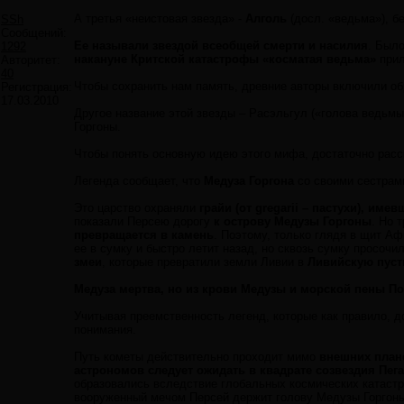
А третья «неистовая звезда» -
Алголь
(досл. «ведьма»), б
SSh
Сообщений:
Ее называли звездой всеобщей смерти и насилия
. Был
1292
накануне Критской катастрофы «косматая ведьма»
прил
Авторитет:
40
Чтобы сохранить нам память, древние авторы включили обра
Регистрация:
17.03.2010
Другое название этой звезды – Расэльгул («голова ведьмы
Горгоны.
Чтобы понять основную идею этого мифа, достаточно расс
Легенда сообщает, что
Медуза Горгона
со своими сестрами
Это царство охраняли
грайи (от gregarii – пастухи), име
показали Персею дорогу
к острову Медузы Горгоны
. Но 
превращается в камень
. Поэтому, только глядя в щит Аф
ее в сумку и быстро летит назад, но сквозь сумку просоч
змеи
, которые превратили земли Ливии в
Ливийскую пус
Медуза мертва, но из крови Медузы и морской пены П
Учитывая преемственность легенд, которые как правило, 
понимания.
Путь кометы действительно проходит мимо
внешних план
астрономов следует ожидать в квадрате созвездия Пега
образовались вследствие глобальных космических катастр
вооруженный мечом Персей держит голову Медузы Горгоны 