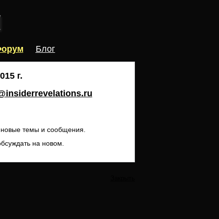
орум
Блог
15 г.
insiderrevelations.ru
ь новые темы и сообщения.
обсуждать на новом.
Закрыть