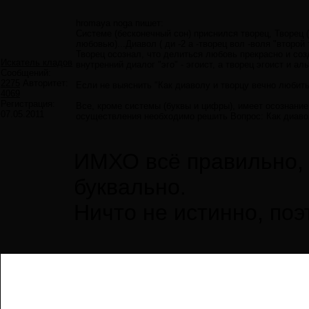
hromaya noga пишет:
Системе (бесконечный сон) приснился творец, Творец (
любовью)...Диавол ( ди -2 а -творец вол -воля "второ
Творец осознал, что делиться любовь прекрасно и соз
Искатель кладов
внутренний диалог "эго" - эгоист, а творец эгоист и ал
Сообщений:
2275
Авторитет:
Если не выяснить "Как диаволу и творцу вечно любить
4069
Регистрация:
Все, кроме системы (буквы и цифры), имеет осознание
07.05.2011
осуществления необходимо решить Вопрос: Как диавол
ИМХО всё правильно, 
буквально.
Ничто не истинно, поэ