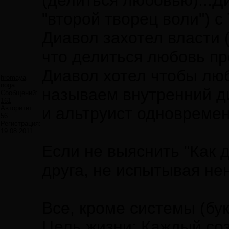
(делиться любовью)...Ди
"второй творец воли") c
Диавол захотел власти 
что делиться любовь пр
Диавол хотел чтобы люб
hromaya
noga
называем внутренний диа
Сообщений:
161
Авторитет:
и альтруист одновременн
56
Регистрация:
19.08.2011
Если не выяснить "Как 
друга, не испытывая не
Все, кроме системы (бу
Цель жизни: Каждый соз