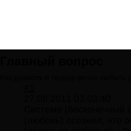
Главный вопрос
Как диаволу и творцу вечно любить 
#1
27.08.2011 03:03:40
Системе (бесконечный с
(любовь) осознал, что о