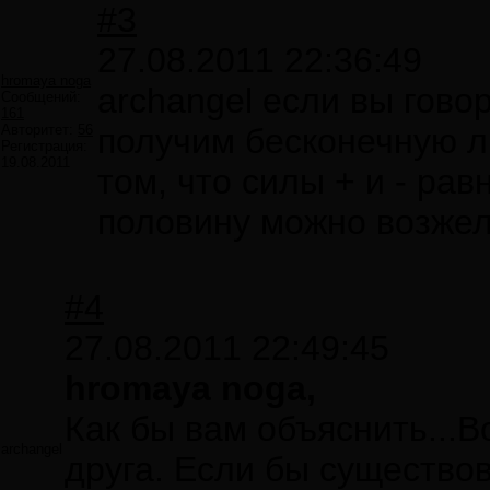
#3
27.08.2011 22:36:49
hromaya noga
archangel если вы говор
Сообщений:
161
Авторитет:
56
получим бесконечную 
Регистрация:
19.08.2011
том, что силы + и - рав
половину можно возжела
#4
27.08.2011 22:49:45
hromaya noga,
Как бы вам объяснить...В
archangel
друга. Если бы существов