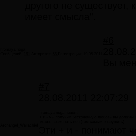
другого не существует, к
имеет смысла".
#6
28.08.
hromaya noga
Сообщений:
161
Авторитет:
56
Регистрация:
19.08.2011
Вы мен
#7
28.08.2011 22:07:29
hromaya noga пишет:
+ и - мы получим бесконечную любовь вы должны бы
можно возжелать все (тем самым разрушить)...
Archangel_Wallachiel
Эти + и - понимают 