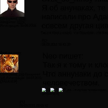
Я об анунаках, те
написали про Адам
Сообщений:
7859
Авторитет:
12297
совсем другая ци
Регистрация:
30.09.2009
Так я к тому и клоню, что Люцифер - это ан
#12
09.09.2011 16:42:39
Svet_so_mnoy
Neo пишет:
Так я к тому и кл
Что аннунаки до 
Сообщений:
160
Авторитет:
146
Регистрация:
04.07.2011
человечеством.
(ЗАБАНЕН)
да....я лучше понаблюдаю, 
(ЗАБАНЕН)
#13
09.09.2011 21:05:42