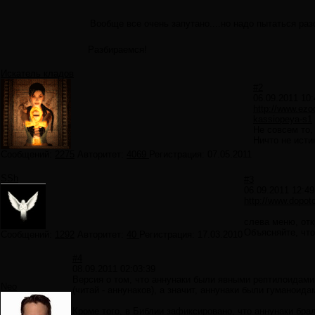
Вообще все очень запутано....но надо пытаться ра
Разбираемся!
Искатель кладов
#2
06.09.2011 10:
http://www.ezo
kassiopeya-s1
Не совсем то, 
Ничто не исти
Сообщений:
2275
Авторитет:
4069
Регистрация:
07.05.2011
SSh
#3
06.09.2011 12:49
http://www.dopot
слева меню, отк
Объясняйте, что
Сообщений:
1292
Авторитет:
40
Регистрация:
17.03.2010
#4
08.09.2011 02:03:39
Версия о том, что аннунаки были явными рептилоидами 
Neo
(читай - аннунаков), а значит, аннунаки были гуманоида
Кроме того, в Библии зафиксировано, что аннунаки бра