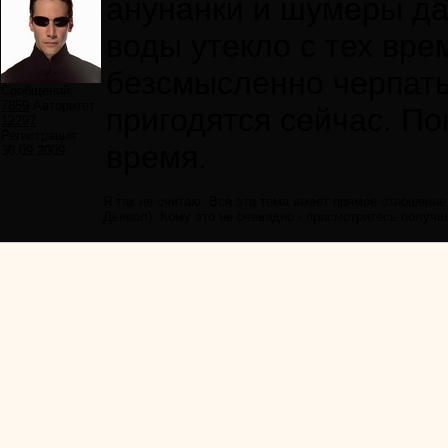
анунанки и шумеры да
воды утекло с тех вре
безсмысленно черпать
Сообщений:
7859
Авторитет:
пригодятся сейчас. П
12297
Регистрация:
время.
30.09.2009
Я так не считаю. Вся эта тема имеет прямое отношение
Дьявол). Кому это не очевидно - присмотритесь получше