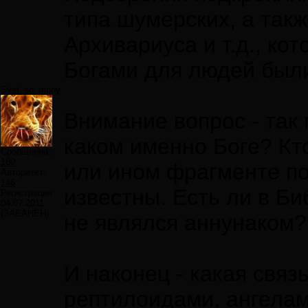
типа шумерских, а такж
Архивариуса и т.д., ко
Богами для людей были
Svet_so_mnoy
Внимание вопрос - так 
каком именно Боге? Кт
Сообщений:
160
или ином фрагменте по
Авторитет:
146
известны. Есть ли в Би
Регистрация:
04.07.2011
(ЗАБАНЕН)
не являлся аннунаком? 
И наконец - какая связ
рептилоидами, ангела