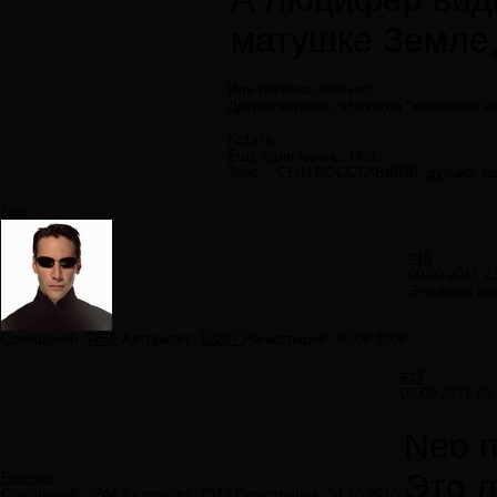
матушке Земле, 
Или логично, или нет.
Другой вариант, это когда "желаемое в
Кстати.
Ещё один нюанс, Нео.
Зевс, - СЫН ВОССТАВШИЙ, думаю, ещ
Neo
#16
09.09.2011 2
Это лишь ве
Сообщений:
7859
Авторитет:
12297
Регистрация:
30.09.2009
#17
09.09.2011 23:
Neo 
Это 
Forester
Сообщений:
3244
Авторитет:
7972
Регистрация:
24.10.2010