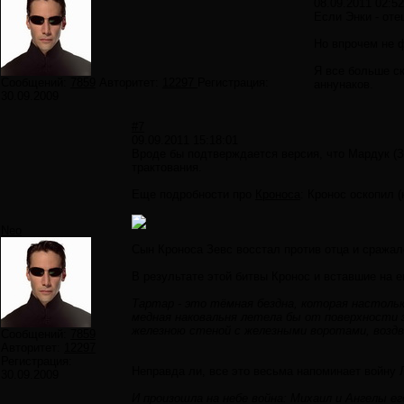
08.09.2011 02:52
Если Энки - оте
Но впрочем не ф
Я все больше с
Сообщений:
7859
Авторитет:
12297
Регистрация:
аннунаков.
30.09.2009
#7
09.09.2011 15:18:01
Вроде бы подтверждается версия, что Мардук (Зе
трактования.
Еще подробности про
Кроноса
: Кронос оскопил 
Neo
Сын Кроноса Зевс восстал против отца и сражал
В результате этой битвы Кронос и вставшие на е
Тартар - это тёмная бездна, которая настольк
медная наковальня летела бы от поверхности 
железною стеной с железными воротами, возд
Сообщений:
7859
Авторитет:
12297
Регистрация:
Неправда ли, все это весьма напоминает войн
30.09.2009
И произошла на небе война: Михаил и Ангелы его