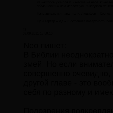
не нашлось уже для них места на небе. И низве
обольщающий всю вселенную, низвержен на зем
Напрашиваются параллели: Люцифер = Кронос, З
Ну и Тартар = Ад = Внутренняя поверхность пол
#8
09.09.2011 15:59:10
Neo пишет:
В Библии неоднократно
змей. Но если внимате
совершенно очевидно, ч
другой главе - это во
себя по разному и име
Подозрения подкрепляю