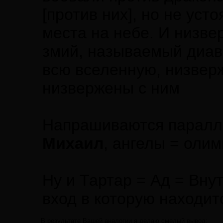
[против них], но не уст
места на небе. И низве
змий, называемый диа
всю вселенную, низверж
низвержены с ним
Напрашиваются паралл
Михаил
, ангелы = олим
Ну и Тартар = Ад = Вну
вход в которую находит
В результате Вашей аналогии я делаю смелый вывод: