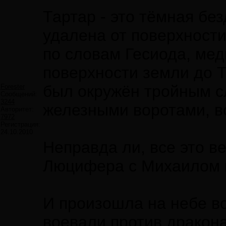
Тартар - это тёмная без
удалена от поверхности
по словам Гесиода, мед
поверхности земли до Т
был окружён тройным с
Forester
Сообщений:
3244
железными воротами, в
Авторитет:
7972
Регистрация:
24.10.2010
Неправда ли, все это в
Люцифера с Михаилом 
И произошла на небе во
воевали против дракона