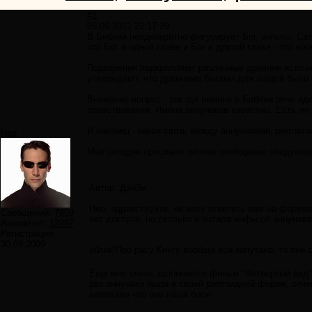
#1
05.09.2011 22:17:29
В Библии неоднократно фигурирует Бог, ангелы, Са
что Бог в одной главе и Бог в другой главе - это 
Подозрения подкрепляют различные древние источник
утверждают, что древними Богами для людей были 
Внимание вопрос - так где именно в Библии речь ид
повествования. Имена аннунаков известны. Есть ли 
И наконец - какая связь между аннунаками, рептил
Neo
Мне сегодня прислали личное сообщение следующе
Автор: ДэйЗи
Нео, здравствуйте, не могу ответить вам на форуме
Сообщений:
7859
нет доступа, но сколько я читала инфы об аннунак
Авторитет:
12297
Регистрация:
30.09.2009
облик!Про расу Кингу вообще все запутано, то они 
Еще мне очень запомнился фильм "Четвертый вид",
раз аннунаки были в своей рептоидной форме, отчег
намекали что они наши боги!