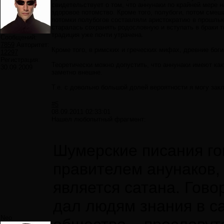
свидетельствует о том, что аннунаки по крайней мере 
здоровое потомство. Кроме того, полубоги, потом смеш
потомки полубогов составляли аристократию в прошлые
старалась сохранять родословную и вступать в браки т
традиция уже почти утрачена.
Сообщений:
7859
Авторитет:
Кроме того, в римских и греческих мифах, древние боги
12297
Регистрация:
Теоретически можно допустить, что аннунаки имеют ка
30.09.2009
заметно внешне.
Т.е. с довольно большой долей вероятности я могу закл
#5
08.09.2011 02:33:01
Нашел любопытный фрагмент:
Шумерские писания го
правителем анунаков, 
является сатана. Гово
дал людям знания в с
Neo