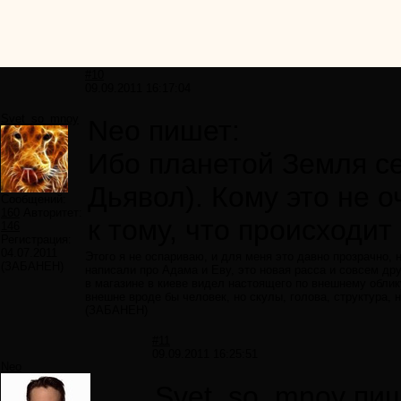
#10
09.09.2011 16:17:04
Svet_so_mnoy
Neo пишет:
Ибо планетой Земля с
Дьявол). Кому это не 
Сообщений:
160
Авторитет:
к тому, что происходит
146
Регистрация:
04.07.2011
Этого я не оспариваю, и для меня это давно прозрачно, н
(ЗАБАНЕН)
написали про Адама и Еву, это новая расса и совсем др
в магазине в киеве видел настоящего по внешнему облику
внешне вроде бы человек, но скулы, голова, структура, 
(ЗАБАНЕН)
#11
09.09.2011 16:25:51
Neo
Svet_so_mnoy пиш