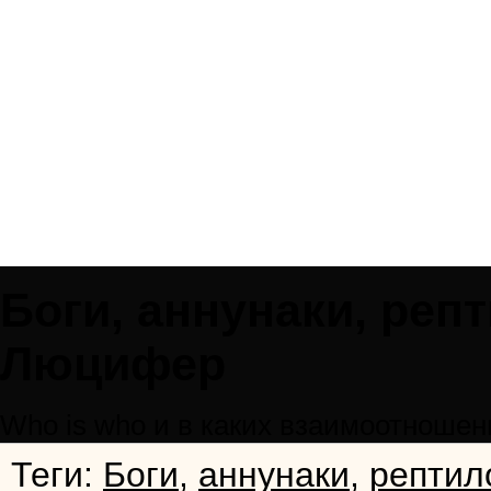
Боги, аннунаки, реп
Люцифер
Who is who и в каких взаимоотношени
Теги:
Боги
,
аннунаки
,
рептил