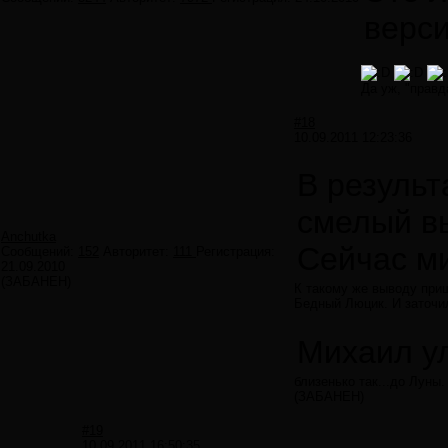
верси
Да уж, "правд
#18
10.09.2011 12:23:36
В результ
смелый в
Anchutka
Сейчас м
Сообщений:
152
Авторитет:
111
Регистрация:
21.09.2010
(ЗАБАНЕН)
К такому же выводу при
Бедный Люцик. И заточи
Михаил у
близенько так...до Луны.
(ЗАБАНЕН)
#19
10.09.2011 16:50:35