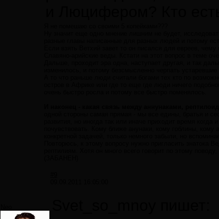
и Люцифером? Кто есть
Я не помешаю со своими 5 копейками???
Ну значит еще одно мнение лишним не будет, исследовать
разные главы написанные для разных людей и потому ест
Если взять Ветхий завет то он писался для евреев, чему
Славяно-арийские веды. Кстати на этот вопрос в теме оч
Дальше, проходит эра одна, наступает другая, и так дал
изменилось, и потому безсмысленно черпать устаревшие з
А то что раньше люди считали богами тех кто по возможн
остров в Африке или где то еще где люди ничего подобног
очень быстро росла и потому все быстро поменялось.
И наконец - какая связь между аннунаками, рептило
одной стороны самая прямая - мы все едины, братья и се
развития, но иногда так или иначе приходит время когда и
почувствовать. Кому ближе анунаки, кому гоблины, кому а
конкретной задачей, только немного забыли, но вспомина
Повторюсь, к этому вопросу нужно пригласить знатока Вед
рептилиям. Хотя он много всего говорит по этому поводу, 
(ЗАБАНЕН)
#9
09.09.2011 16:05:00
Svet_so_mnoy пишет:
Neo