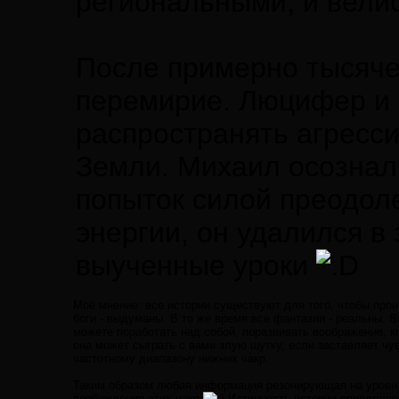
региональными, и вели
После примерно тысяче
перемирие. Люцифер и е
распространять агресси
Земли. Михаил осознал
попыток силой преодол
энергии, он удалился в
выученные уроки
Моё мнение: все истории существуют для того, чтобы прои
боги - выдуманы. В то же время все фантазии - реальны. В
можете поработать над собой, поразвивать воображение, к
она может сыграть с вами злую шутку, если заставляет чу
частотному диапазону нижних чакр.
Таким образом любая информация резонирующая на уровне
пробуждения этих чакр
Истинность истории определяет