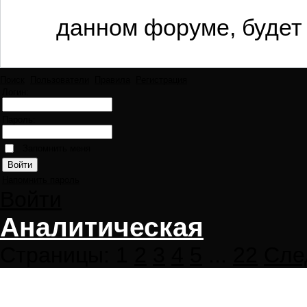
данном форуме, будет 
Поиск
Пользователи
Правила
Регистрация
Логин:
Пароль:
Запомнить меня
Напомнить пароль
Войти
Аналитическая
Страницы:
1
2
3
4
5
...
22
Сле