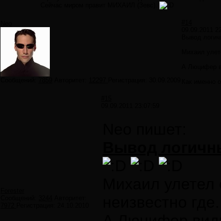
Сейчас миром правит МИХАИЛ (Зевс).
#14
Neo
09.09.2011 2
Вывод логичн
Михаил улете
А Люцифер ви
Сообщений:
7859
Авторитет:
12297
Регистрация:
30.09.2009
Как именно о
#15
09.09.2011 23:07:59
Neo пишет:
Вывод логичн
Михаил улетел с
Forester
неизвестно где.
Сообщений:
3244
Авторитет:
7972
Регистрация:
24.10.2010
А Люцифер види