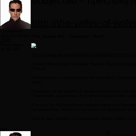
общество – пресловут
http://the-valley-of-wol
Сообщений:
7859
Авторитет:
Итак, версия №1 - "Люцифер = Энки".
12297
Регистрация:
30.09.2009
http://ru.wikipedia.org/wiki/%D0%AD%D0%BD%D0%BA
Именно Энки создал человека. Именно Энки предупреди
(Зевса).
Имел эпитеты «хитроумный, многомудрый, совершенн
Низа».
Возможно, он же является змеем-искусителем при Древ
Прометеем, наказанным Зевсом за учение людей наук
В мифах Эа действует как главное божество-демиург 
человечества. Обычно в сказаниях подчёркивается ег
Версия надо сказать интересная и в общем ничему не 
Neo
#6