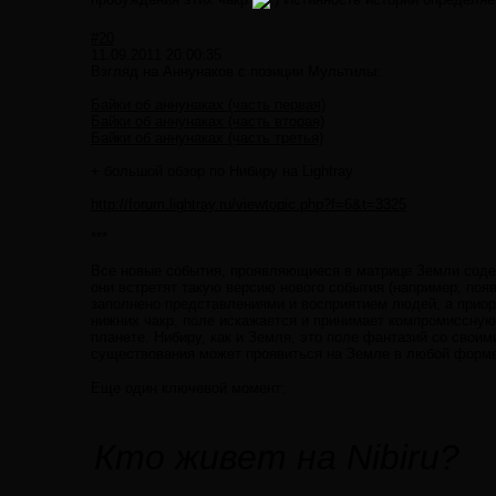
#20
11.09.2011 20:00:35
Взгляд на Аннунаков с позиции Мультилы:
Байки об аннунаках (часть первая)
Байки об аннунаках (часть вторая)
Байки об аннунаках (часть третья)
+ большой обзор по Нибиру на Lightray
http://forum.lightray.ru/viewtopic.php?f=6&t=3325
***
Все новые события, проявляющиеся в матрице Земли содер
они встретят такую версию нового события (например, поя
заполнено представлениями и восприятием людей, а приор
нижних чакр, поле искажается и принимает компромиссную 
планете. Нибиру, как и Земля, это поле фантазий со свои
существования может проявиться на Земле в любой форме
Еще один ключевой момент:
Кто живет на Nibiru?