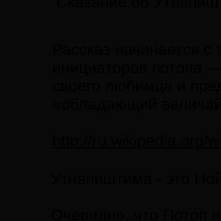
"Сказание об Утнапишт
Рассказ начинается с 
инициаторов потопа — 
своего любимца и пре
«обладающий величай
http://ru.wikipe
Утнапиштима - это Ной
Очевидно, что Потоп н