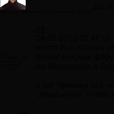
Да, в
Сообщений:
7859
Авторитет:
12297
Регистрация:
30.09.2009
#4
04.05.2012 22:46:55
потоп был вызван ре
SSh
геологическом форум
Сообщений:
1292
Авторитет:
40
на 30градусов и был
Регистрация:
17.03.2010
а вот причину всё н
Объясняйте, чтобы 