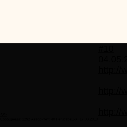
#10
04.05.
http:/
http:/
http:/
SSh
Сообщений:
1292
Авторитет:
40
Регистрация:
17.03.2010