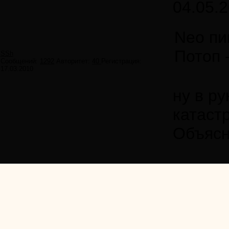
04.05.2
Neo пи
Потоп 
SSh
Сообщений:
1292
Авторитет:
40
Регистрация:
17.03.2010
ну в р
катаст
Объясн