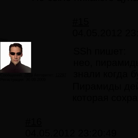
#15
04.05.2012 23
Neo
SSh пишет:
нео, пирамид
знали когда б
Сообщений:
7859
Авторитет:
12297
Регистрация:
30.09.2009
Пирамиды дейс
которая сохра
#16
04.05.2012 23:20:49