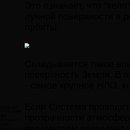
Это означает, что "те
лунной поверхности в р
орбиты.
Складывается такое впе
поверхность Земли. В а
- самое крупное НЛО, к
Если Система проводит 
barrakuda
Сообщений:
прозрачности атмосфер
458
Авторитет:
1041
пирометром позволяет 
Регистрация: