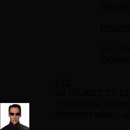
http:/
http:/
все т
Объясн
#11
04.05.2012 23:10
У нас есть дост
Neo
соответствии с 