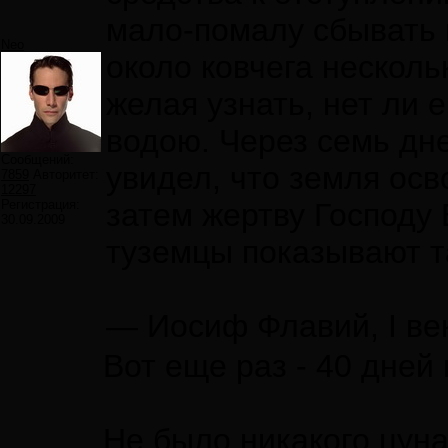
мало-помалу сбывать в
Neo
около ковчега несколь
желая узнать, нет ли 
водою. Через семь дне
Сообщений:
увидел, что земля ос
7859
Авторитет:
12297
Регистрация:
затем жертву Господу 
30.09.2009
туземцы показывают та
— Иосиф Флавий, I ве
Вот еще раз - 40 дней
Не было никакого цун