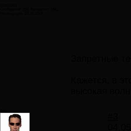
barrakuda
Сообщений:
458
Авторитет:
1041
Регистрация:
23.10.2009
Запретные те
Кажется, в э
высокая волн
Neo
#3
04.05