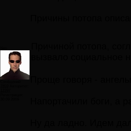
Причины потопа описа
Причиной потопа, согл
Neo
вызвало социальное н
Проще говоря - ангел
Сообщений:
7859
Авторитет:
12297
Регистрация:
Напортачили боги, а р
30.09.2009
Ну да ладно. Идем да