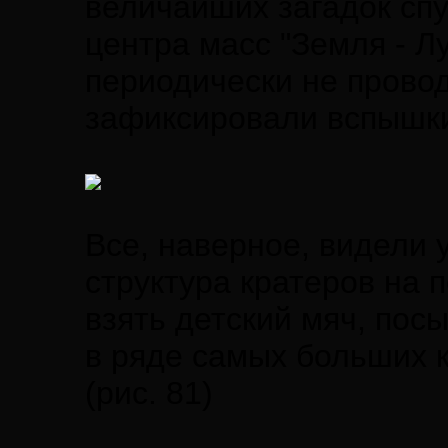
величайших загадок спу
центра масс "Земля - Л
периодически не провод
зафиксировали вспышки,
Все, наверное, видели 
структура кратеров на 
взять детский мяч, посы
в ряде самых больших 
(рис. 81)