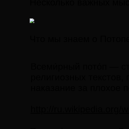
Несколько важных мыс
Что мы знаем о Потоп
Всеми́рный пото́п — 
религиозных текстов,
наказание за плохое п
http://ru.wikipe