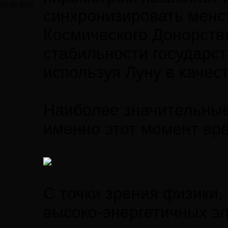
23.10.2009
синхронизировать менс
Космического Донорств
стабильности государс
используя Луну в качес
Наиболее значительные 
именно этот момент вре
С точки зрения физики,
высоко-энергетичных эл