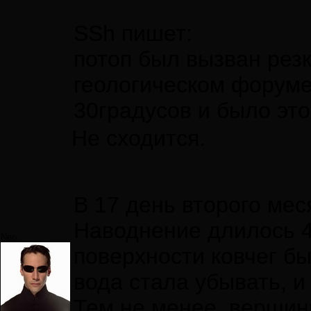
SSh пишет:
потоп был вызван резк
геологическом форуме,
30градусов и было это
Не сходится.
В 17 день второго мес
Наводнение длилось 40
Neo
поверхности ковчег бы
вода стала убывать, и
Тем не менее, вершин