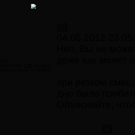
#8
04.05.2012 23:05
Нео, Вы не может
даже как может п
SSh
Сообщений:
1292
Авторитет:
40
Регистрация:
17.03.2010
при резком смещ
дно было пробит
Объясняйте, что
#9