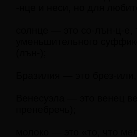
-нце и неси, но для любит
солнце — это со-лън-ц-е, 
уменьшительного суффикса
(лън-);
Бразилия — это брез-или, 
Венесуэла — это венец ве
пренебречь);
молоко — это «то, что мел