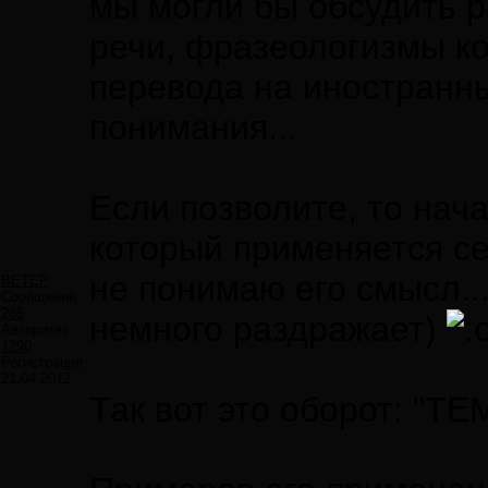
мы могли бы обсудить 
речи, фразеологизмы к
перевода на иностранны
понимания...
Если позволите, то нача
который применяется се
не понимаю его смысл..
ВЕТЕР
Сообщений:
285
немного раздражает)
Авторитет:
1290
Регистрация:
21.04.2012
Так вот это оборот: "Т