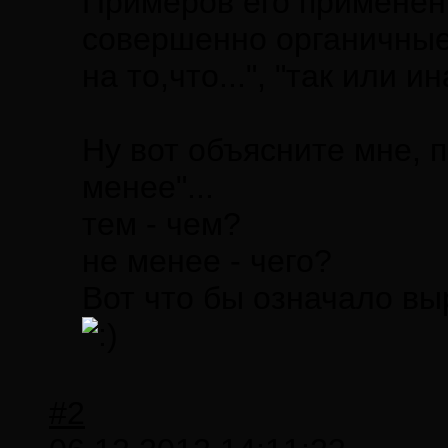
Примеров его применен
совершенно органичные
на то,что...", "так или ин
Ну вот объясните мне, п
менее"...
тем - чем?
не менее - чего?
Вот что бы означало выр
#2