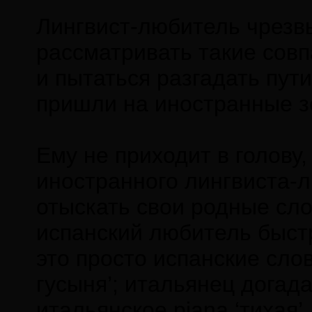
Лингвист-любитель чрезвы
рассматривать такие сов
и пытаться разгадать пут
пришли на иностранные з
Ему не приходит в голову
иностранного лингвиста-л
отыскать свои родные сло
испанский любитель быст
это просто испанские слова
гусыня’; итальянец догад
итальянское piana ‘тихая’