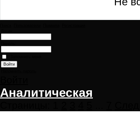
Не в
Поиск
Пользователи
Правила
Регистрация
Логин:
Пароль:
Запомнить меня
Напомнить пароль
Войти
Аналитическая
Страницы:
1
2
3
4
5
...
7
След