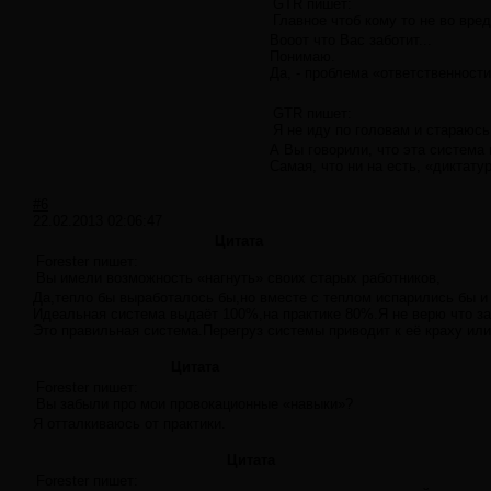
GTR пишет:
Главное чтоб кому то не во вред
Вооот что Вас заботит...
Понимаю.
Да, - проблема «ответственности
GTR пишет:
Я не иду по головам и стараюсь
А Вы говорили, что эта система 
Самая, что ни на есть, «диктатур
#6
22.02.2013 02:06:47
Цитата
Forester пишет:
Вы имели возможность «нагнуть» своих старых работников,
Да,тепло бы выработалось бы,но вместе с теплом испарились бы и
Идеальная система выдаёт 100%,на практике 80%.Я не верю что за
Это правильная система.Перегруз системы приводит к её краху ил
Цитата
Forester пишет:
Вы забыли про мои провокационные «навыки»?
Я отталкиваюсь от практики.
Цитата
Forester пишет: