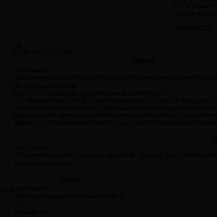
А что может о
Откуда берё
ОБОБЩАЕМ...
#9
22.02.2013 12:10:00
Цитата
Let9 пишет:
Вы прилетели из дальней поездки, выкладываете багаж в помещени
Это хороший пример.
Это то что я называю "искусственный беспорядок".
Согласитесь что,если бы вещи выдавались по тому же принципу чт
Человек предъявляет билет,сдаёт вещи.Они транспортируются в н
Такой процесс проще автоматизировать и вероятность потери,краж
Вариант со сваливанием вещей в кучу только подтверждает безотв
Ц
Let9 пишет:
Вторая точка зрения –хаос созидающий, где хаос несёт потенциа
Приведите пример.
Цитата
Let9 пишет:
GTR
Диктатура экономически не выгодна
...?
Наоборот !