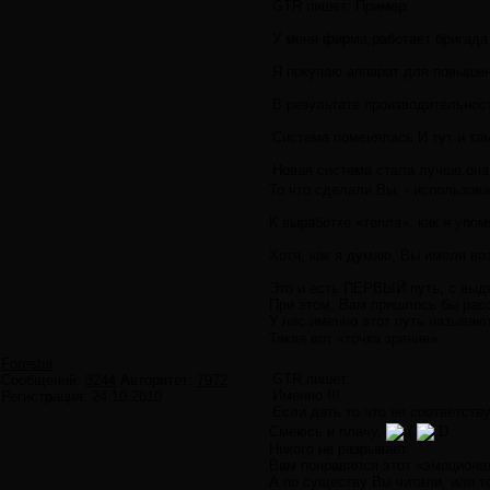
GTR пишет: Пример:
У меня фирма,работает бригада
Я покупаю аппарат для повышен
В результате производительнос
Система поменялась.И тут и там
Новая система стала лучше,она
То что сделали Вы, - использов
К выработке «тепла», как я упом
Хотя, как я думаю, Вы имели во
Это и есть ПЕРВЫЙ путь, с выд
При этом, Вам пришлось бы расск
У нас именно этот путь называ
Такая вот «точка зрения».
Forester
GTR пишет:
Сообщений:
3244
Авторитет:
7972
Именно !!!
Регистрация:
24.10.2010
Если дать то что не соответств
Смеюсь и плачу.
Никого не разрывает.
Вам понравился этот «эмоциона
А по существу Вы читали, или т