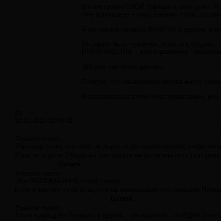
Вы построили СВОЙ Порядок у себя дома. Я н
Она использует «точку зрения», свою, со св
Я же говорю немного (МНОГО!) о другом, и л
Он может быть «ужасен», и вести к бардаку,
ИНСТРУМЕНТЫ, - для управления "процессами
Это уже «не точка зрения».
Понятно, что «мышление» всегда имеет «лич
И пользоваться этими «инструментами», или н
#2
21.02.2013 18:09:41
Forester пишет:
Разговор о том, что «онЕ не доросли до нашего уровня, чтобы им
У вас есть дети ? Когда вы рассказали им (если они есть ) как дела
Цитата
Forester пишет:
Это НАВЯЗЫВАНИЕ своей схемы.
Если я вам что то не скажу,это не навязывание,это сокрытие.Поче
Цитата
Forester пишет:
Один порождает Порядок, а другой, - уж простите, - БАРДАК (тепло