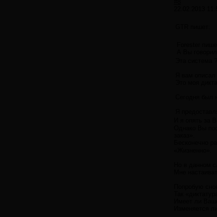
#8
22.02.2013 11:
GTR пишет:
Forester пише
А Вы говорил
Эта система ?
Я вам описал 
Это моя дикта
Сегодня был н
Я предоставл
И я опять за 
Однако Вы пос
заказ».
Бесконечно р
«Жизненно».
Но в данном с
Мне настаиват
Попробую сно
Так «диктатур
Имеет ли Ваш
Изменяется ли