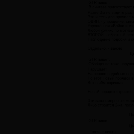
GTR пишет:
В синтезе присутствует
Разве Вы не видите раз
Это и есть два проявлен
ОДИН, - упрощение, сниж
Упрощённая «Война и мир
Любой комикс по мотивам
ВТОРОЙ, - обратный перв
Наблюдение подобия и об
Отдельно, -
важно
:
Ц
GTR пишет:
Обобщение тоже наруша
Нарушает!
На основе подобных поря
Но этот Новый порядок в
Вот в чём «прикол».
Новый порядок строится 
Эти закономерности можн
Либо строится 2-ка, посл
Ци
GTR пишет:
Ци
Forester пишет: