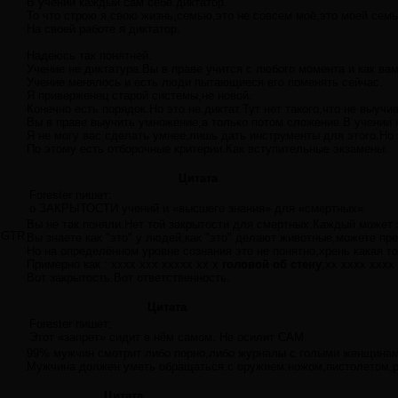
В учении каждый сам себе диктатор.
То что строю я,свою жизнь,семью,это не совсем моё,это моей семь
На своей работе я диктатор.
Надеюсь так понятней.
Учение не диктатура.Вы в праве учится с любого момента и как ва
Учение менялось и есть люди пытающиеся его поменять сейчас.
Я приверженец старой системы,не новой.
Конечно есть порядок.Но это не диктат.Тут нет такого,что не выуч
Вы в праве выучить умножение,а только потом сложение.В учении
Я не могу вас сделать умнее,лишь дать инструменты для этого.Но 
По этому есть отборочные критерии.Как вступительные экзамены.
Цитата
Forester пишет:
о ЗАКРЫТОСТИ учений и «высшего знания» для «смертных».
Вы не так поняли.Нет той закрытости для смертных.Каждый может 
GTR
Вы знаете как "это" у людей,как "это" делают животные,можете пре
Но на определённом уровне сознания это не понятно,хрень какая то
Примерно как : хххx xxx xxxxx xx x
головой об стену
,xx xxxx xxxx
Вот закрытость.Вот ответственность.
Цитата
Forester пишет:
Этот «запрет» сидит в нём самом. Не осилит САМ
99% мужчин смотрит либо порно,либо журналы с голыми женщинам
Мужчина должен уметь обращаться с оружием:ножом,пистолетом,р
Цитата