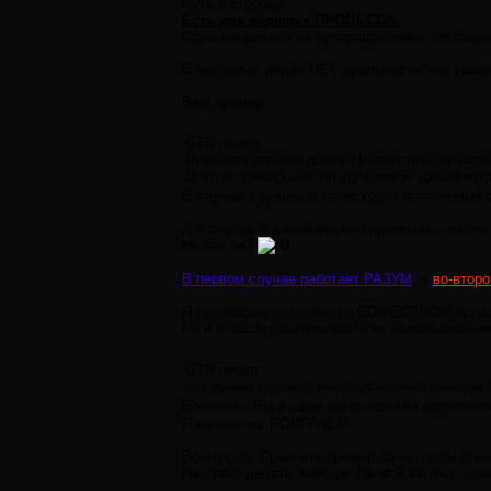
Чуть в сторону:
Есть два ведущих ПРОЦЕССА.
Один направлен на «упорядочение», обобщени
В числовых рядах НЕТ дуальности, как тако
Ваш пример:
GTR пишет:
Возьмите дачный домик.Неказистый,облезлый
Другой пример,это "продуманный" дизайнерск
В случае с домиком происходит постоянный с
А в случае с дизайнерским проектом, - из ч
Не так ли?
В первом случае работает РАЗУМ
, а
во-втор
Я тут говорю постоянно о СОМЕСТНОМ испо
Но и в последовательности их использования
GTR пишет:
всё время делаете необоснованные выводы ск
Во-певых. Вы и сами меня назвали «провока
Я не против. ПОИГРАЕМ.
Во-вторых. Сравните пример со «старым дом
Не стану делать выводы. На мой взгляд, - оч