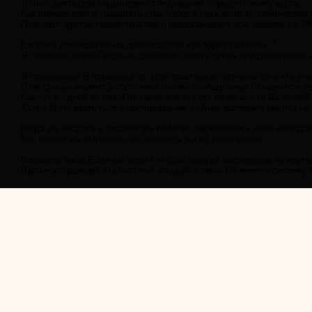
Только диктатура гарантирует следованию определённому курсу.
Как пример смена правительства через 4 года,если экономическая 
Приходит другое правительство и разворачивает всю машину на 180,
Введите демократию на производстве,кто будит работать ?
Я пробовал,никто.Люди на сдельной оплате труда при демократии н
Я преподавал.Я отказался от этой практики,по причине того,что уче
Я не трогаю момент,в состоянии ли они вообще чему то научится,
Как тут в одной из тем:-Где написано это,где написано то.Да откро
Хотел было вернуться к преподаванию,сейчас вспомнил как это не 
Когда вы входите в систему,вы либо ей подчиняетесь,либо выпадае
Как только вы пытаетесь её поменять,вы её разрушаете.
Возьмите часы.Если вы хотите что бы одна из шестерёнок не крути
Вас не устраивает эта система -создайте свою.Но менять систему