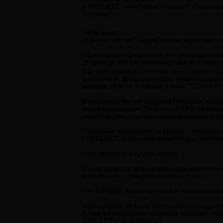
4.ПРОЦЕСС, а не "объект\субъект". Протекан
Поэтому:
GTR пишет:
В министерстве "бардак"-взятки,коррупция и 
Можно классифицировать эти два бардака,ка
В природе всё систематизировано,всё идёт 
Вы практически вычленяете те же самые «тип
разделения, без возможности использования 
animate
об этом и говорит в теме: "БОРЬБА".
В министерстве нет «другого Порядка», кром
бабла работниками. То есть это УЖЕ не мин
министерства, с целью перенаправления пото
Появление «градации» на уровни, - «меньше
- ПРОЦЕСС, когда сравниваются два "положе
Могу привести и другой пример.
Существующая ветвь власти, под названием «
воссоздании «гражданского общества»....
Это БАРДАК, транслируемый в головы обыват
И обыватели, ни мало сумняшися, не задавая 
А чем же занимается «система порядка», по
ДЛЯ ЭТОГО их избирали?