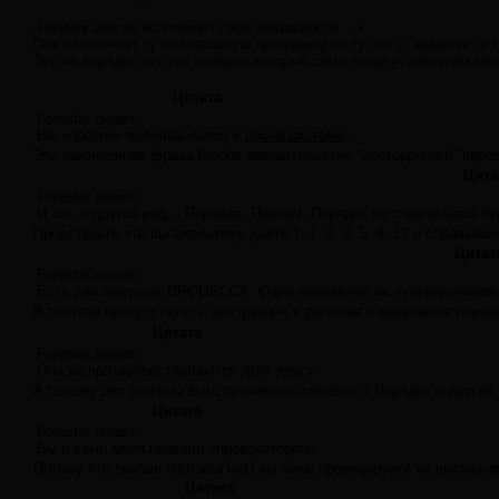
-Почему они не исполняют свои обязанности ...?
Они исполняют ту изначальную программу,не ту что с "вывески",а т
Это их порядок,это тот порядок который сами люди установили ког
Цитата
Forester пишет:
Вы «против» использования в
своей системе
...
Это законченная фраза.Любое вмешательство "постороннего" перево
Цита
Forester пишет:
И тот, и другой ряд, - Порядок. Причём, Порядок не с маленькой бу
Представьте что вы школьнику даёте 1, 1, 2, 3, 5, 8, 13 и спрашива
Цитат
Forester пишет:
Есть два ведущих ПРОЦЕССА. Один направлен на «упорядочение», 
В синтезе присутствует и деструкция и деление и нарушение поря
Цитата
Forester пишет:
Они не противопоставляются друг другу.
А почему они должны быть противопоставлены ? Порядок и другой п
Цитата
Forester пишет:
Вы и сами меня назвали «провокатором»
Потому что (желая того или нет) вы меня провоцируете на высказы
Цитата