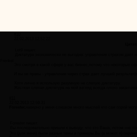
#10
22.02.2013 12:52:22
Цитат
Let9 пишет:
Диктатура экономически не выгодна: управление страхом даёт 
Frenkel
Это смотря в какой сфере у вас бизнес,потому что некоторые с
И вы не правы - управление через страх дает лучший результат(
Хотя лично я использую разумную не слепую диктатуру.
Жесткая слепая диктатура на мой взгляд всегда плохо заканчив
#11
22.02.2013 12:59:31
Forester,
наверно у меня слишком много мыслей что сам порой могу
Forester пишет:
Вы последовательно пришли к выводу, что это Ваша, потом «не толь
Это (для меня) были разные темы и примеры.Вы (а может я) переме