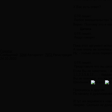
У Вас есть ответ?
GTR пишет:
Любое вмешательство "по
Верно. Поэтому это и на
Цитата
GTR пишет:
Люди говорят :
…..............
Пока этот аргумент испо
А мне очень не хотелось 
Forester
Ну, - только если поржат
Сообщений:
3244
Авторитет:
7972
Регистрация:
24.10.2010
GTR пишет:
Представьте что вы школь
Если Вы не заметили, - я
1,1,2,3,5,8,13..... - бардак
Вы не помните, кто же э
Школьник?
Признаюсь в другом.
По началу я дуализирова
И тут же вернёмся к «за
Уверяю. Сколько не долд