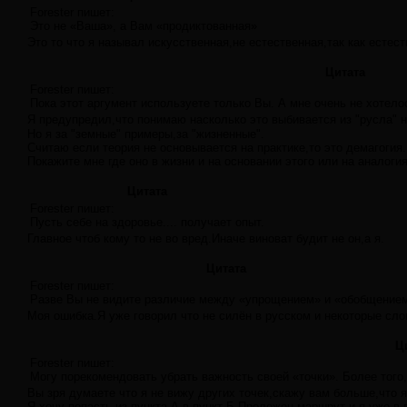
Forester пишет:
Это не «Ваша», а Вам «продиктованная»
Это то что я называл искусственная,не естественная,так как есте
Цитата
Forester пишет:
Пока этот аргумент используете только Вы. А мне очень не хотело
Я предупредил,что понимаю насколько это выбивается из "русла" 
Но я за "земные" примеры,за "жизненные".
Считаю если теория не основывается на практике,то это демагогия.
Покажите мне где оно в жизни и на основании этого или на аналоги
Цитата
Forester пишет:
Пусть себе на здоровье.... получает опыт.
Главное чтоб кому то не во вред.Иначе виноват будит не он,а я.
Цитата
Forester пишет:
Разве Вы не видите различие между «упрощением» и «обобщение
Моя ошибка.Я уже говорил что не силён в русском и некоторые сло
Ц
Forester пишет:
Могу порекомендовать убрать важность своей «точки». Более того,
Вы зря думаете что я не вижу других точек,скажу вам больше,что я
Я хочу попасть из пункта А в пункт Б.Проложен маршрут и я уже в