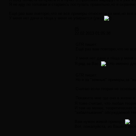
Я не иду по головам и стараюсь поступать правильно,но я охраняю
Ещё раз вам повторю,что не все примеры относятся ко мне,но все 
У меня нет дачи и тёща у меня не убирается (уже)
.
#5
22.02.2013 01:05:38
GTR пишет:
Ещё раз вам повторю,что не все
У меня нет дачи и тёща у меня н
Я рад за Вас.
Но именно для
GTR пишет:
Но я за "земные" примеры,за "ж
Считаю если теория не основыва
Покажите мне где оно в жизни и
Я тоже считаю, что любая теори
И тем не менее, теоретическая 
"забалтывание" обсуждаемой те
Вам нужен живой пример?
Вот, пожалуйста, из Вашего арс