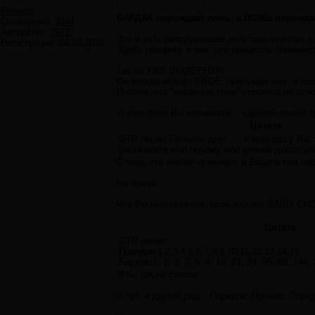
Forester
БАРДАК порождает ложь, а ЛОЖЬ порождае
Сообщений:
3244
Авторитет:
7972
Это и есть разрушающее действие «тепла» в
Регистрация:
24.10.2010
Здесь говорить о том, что процессы понимают
Так он УЖЕ ВЫДЕРНУЛ!
Он всегда найдёт СВОЁ, присущее ему, и толь
Потому, что "новая система" строится на осн
И этот факт Вы называете, - «другой точкой з
Цитата
GTR пишет:Forester, друг ..., я ещё раз у Ва
расскажите мне почему моё учение диктатура
С того, что любое «учение», и Ваше в том чи
Не более.
Что Вы мне скажете, если я стану ВАШУ СИ
Цитата
GTR пишет:
Порядок:1,2,3,4,5,6,7,8,9,10,11,12,13,14,15
Бардак:1, 1, 2, 3, 5, 8, 13, 21, 34, 55, 89, 144
Я бы так не сказал.
И тот, и другой ряд, - Порядок. Причём, Поря