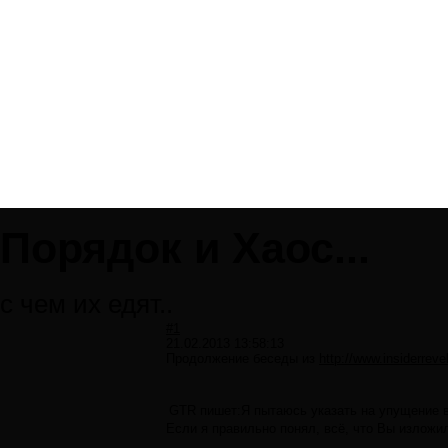
Порядок и Хаос...
с чем их едят..
#1
21.02.2013 13:58:13
Продолжение беседы из
http://www.insiderre
GTR пишет:Я пытаюсь указать на упущение в
Если я правильно понял, всё, что Вы изложи