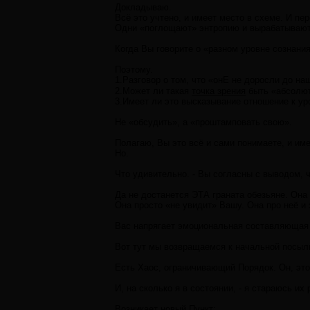
Докладываю.
Всё это учтено, и имеет место в схеме. И п
Одни «поглощают» энтропию и вырабатывают п
Когда Вы говорите о «разном уровне сознани
Поэтому.
1.Разговор о том, что «онЕ не доросли до н
2.Может ли такая
точка зрения
быть «абсолют
3.Имеет ли это высказывание отношение к у
Не «обсудить», а «проштамповать свою».
Полагаю, Вы это всё и сами понимаете, и име
Но.
Что удивительно. - Вы согласны с выводом, ч
Да не достанется ЭТА граната обезьяне. Он
Она просто «не увидит» Вашу. Она про неё и
Вас напрягает эмоциональная составляющая с
Вот тут мы возвращаемся к начальной посылке
Есть Хаос, ограничивающий Порядок. Он, это
И, на сколько я в состоянии, - я стараюсь их
Возникает новый Пункт: