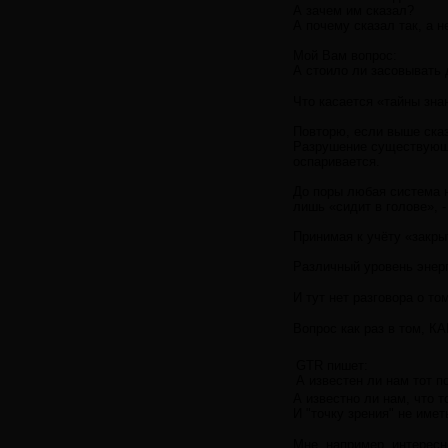
А зачем им сказал?
А почему сказал так, а н
Мой Вам вопрос:
А стоило ли засовывать 
Что касается «тайны зна
Повторю, если выше сказ
Разрушение существующей
оспаривается.
До поры любая система н
лишь «сидит в голове», -
Принимая к учёту «закр
Различный уровень энерг
И тут нет разговора о то
Вопрос как раз в том, КА
GTR пишет:
А известен ли нам тот п
А известно ли нам, что т
И "точку зрения" не имет
Мне, например, интересно