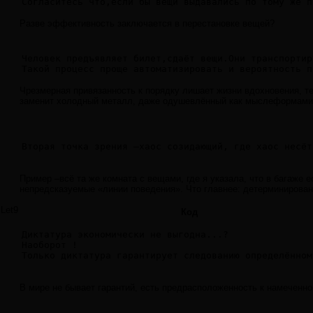
Согласитесь что,если бы вещи выдавались по тому же п
Разве эффективность заключается в перестановке вещей?
Человек предъявляет билет,сдаёт вещи.Они транспортир
Такой процесс проще автоматизировать и вероятность п
Чрезмерная привязанность к порядку лишает жизни вдохновения, те
заменит холодный металл, даже одушевлённый как мыслеформами 
Вторая точка зрения –хаос созидающий, где хаос несёт
Пример –всё та же комната с вещами, где я указала, что в багаже
непредсказуемые «линии поведения». Что главнее: детерминированн
Let9
Код
Диктатура экономически не выгодна...?

Наоборот !

Только диктатура гарантирует следованию определённом
В мире не бывает гарантий, есть предрасположенность к намеченном