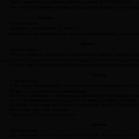
Здесь, надеюсь, вы увидите прямое указание на ПЕРВЫЙ путь
Я не хочу это публично обсуждать,так как моё мнение могут не пр
Цитата
Forester пишет:
Бабушек с их «тёрками» не хватает?
Бабушки лучше подходят под закон о термодинамике.Вы же его пыта
Цитата
Forester пишет:
Но я не согласен, когда всех скопом считают быдлом и меряют под
Разве вы слышали от меня про всех быдло ? Или о том что до меня
GTR
Я вам о том,что для каждого своё,а вы о квантовой физике для до
Цитата
Forester пишет:
А вот когда воспринимает, - он в любом случае воспринимает субъ
Вопрос не о восприятии,а о информации.
Ответьте мне,почему в свободном доступе отсутствую формулы нарк
Но всё же большинство государств и их граждан стараются изъять
По вашей логике надо всё вывалить и наступит порядок.Это поймет 
Но те кому надо и так это знают.
Тогда почему ? Хорошо подумайте...
Цитата
Forester пишет:
Да, - проблема «ответственности» стоит остро. И прежде всего пер