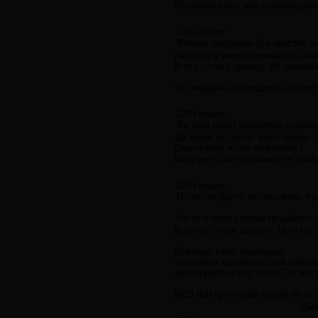
Вы забыли про мои провокацио
GTR пишет:
Вполне допускаю (да простят ме
Не было у него правильного зна
И это, - тоже пример. Из «жизни»
Тут недавно обсуждали о вероят
GTR пишет:
Вы (без обид) кидаетесь словам
Да какие тут могут быть обиды.
Она «суха» и «не жизненна»?
Бабушек с их «тёрками» не хва
GTR пишет:
По капле.Долго воспитывать и д
.
Но не в коем случае не давать 
Конечно, тоже вариант. Но я не
Повторю свою мыслишку.
Человек и так имеет свой собст
«воспринять» это "нечто". А во
БСЭ при прочтении одним не оста
Цит