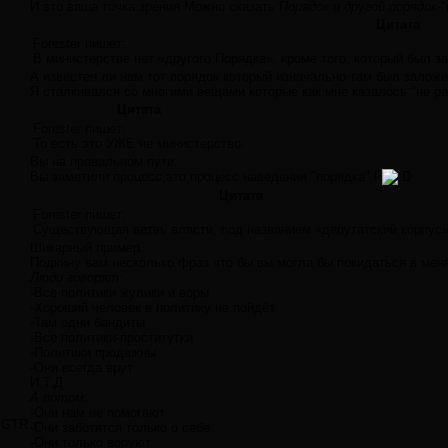
И это ваша точка зрения.Можно сказать
Порядок и другой порядок-
"
Цитата
Forester пишет:
В министерстве нет «другого Порядка», кроме того, который был з
А известен ли нам тот порядок который изначально там был заложе
Я сталкивался со многими вещами которые как мне казалось "не ра
Цитата
Forester пишет:
То есть это УЖЕ не министерство.
Вы на правильном пути.
Вы заметили процесс,это процесс наведения "порядка" !
Цитата
Forester пишет:
Существующая ветвь власти, под названием «депутатский корпус
Шикарный пример.
Подкину вам несколько фраз что бы вы могла бы покидаться в мен
Люди говорят
:
-Все политики жулики и воры
-Хороший человек в политику не пойдёт
-Там одни бандиты
-Все политики-проститутки
-Политики продажны
-Они всегда врут
И Т.Д.
А потом
:
-Они нам не помогают
GTR
-Они заботятся только о себе
-Они только воруют