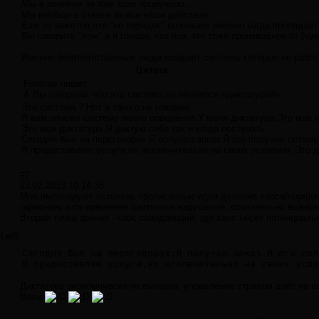
Мы в ответе за тех кого приручили...
Мы вообще в ответе за все наши действия.
Вам не кажется,что "не порядок" возникает именно когда пропадает
Вы говорите "лож",а я говорю что лож это тоже производное от (чув
Именно безответственные люди создают системы которые не работ
Цитата
Forester пишет:
А Вы говорили, что эта система не является «диктатурой»
Эта система ? Нет я такого не говорил.
Я вам описал систему моего поведения.У меня диктатура.Это моё и
Это моя диктатура.Я диктую себе как и когда поступать.
Сегодня был на переговорах.Я получал заказ.Я его получил потому 
Я предоставляю услуги,но исключительно на своих условиях.Это 
#7
22.02.2013 10:14:35
Мне импонируют вскользь прописанные идеи деление хаоса/порядк
гармонию и со временем хаотичное нарушение, сознательно вывер
Вторая точка зрения –хаос созидающий, где хаос несёт потенциал
Let9
Сегодня был на переговорах.Я получал заказ.Я его пол
Я предоставляю услуги,но исключительно на своих усло
Диктатура экономически не выгодна: управление страхом даёт на 
Воли