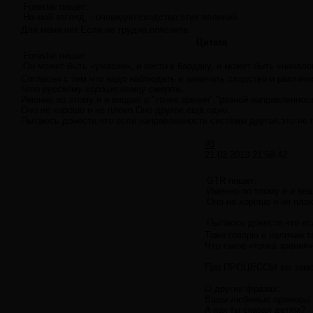
Forester пишет:
На мой взгляд, - очевидно сходство этих явлений.
Для меня нет.Если не трудно,поясните.
Цитата
Forester пишет:
Он может быть «ужасен», и вести к бардаку, и может быть «начало
Согласен с тем что надо наблюдать и замечать сходство и различи
Что русскому хорошо,немцу смерть.
Именно по этому я и вещаю о "точке зрения","разной направленност
Оно не хорошо и не плохо.Оно другое,ещё одно.
Пытаюсь донести,что если направленность системы другая,это не г
#3
21.02.2013 21:58:42
GTR пишет:
Именно по этому я и вещ
Оно не хорошо и не пло
Пытаюсь донести,что есл
Тоже говорю о наличии та
Что такое «точка зрения»
Про ПРОЦЕССЫ вы зам
О других фразах.
Ваши любимые примеры п
А как ты сказал детям?