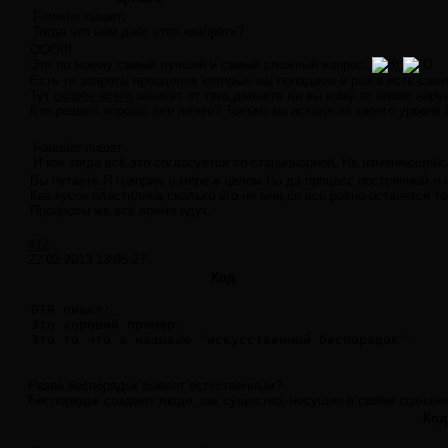
Forester пишет:
Тогда что нам даёт этот «запрет»?
ООО!!!
Это по моему самый лучший и самый сложный вопрос.
Есть те запреты преодолев которые мы попадаем в рай,а есть сами
Тут
скорее всего
зависит от того,делаете ли вы кому то плохо нару
Кто решает хорошо или плохо? Только вы исходя из своего уровня.
Forester пишет:
И как тогда всё это согласуется со стационарной, Не изменяющейс
Вы путаете.Я говорил о мире в целом.Но да процесс постоянный и
Как кусок пластилина,сколько его не мни,он всё ровно останется т
Процессы же всё время идут.
#12
22.02.2013 13:05:27
Код
GTR пишет:

Это хороший пример.

Это то что я называю "искусственный беспорядок".
Разве беспорядок бывает естественным?
Беспорядок создают люди, как существа, несущее в своём сознании
Код