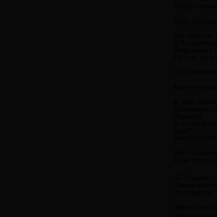
Найдёт «собак
Тогда
что нам 
Как известно,
А Вы приводит
Тогда на кого
На того, кто и
А кто внимани
Меня не убежд
И "ещё немного
Возвращаясь к
Порядок?
А что же было
Хаос?
Или НАОБОРО
Или это пост
И как тогда в
GTR пишет:
Вам не кажетс
Вы говорите "
Именно безот
Именно так и 