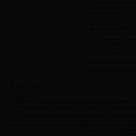
На мой взгляд, - очевид
Для меня нет.Если не тр
вроде как писал:
Forester пишет:
Вы построили СВОЙ Порядок 
Она использует «точку з
Здесь проявляется Ваше 
Тёща тоже имеет свою «т
Здесь я не вдаюсь в дет
Могу порекомендовать убр
Тёща, подсознательно, т
#4
21.02.2013 23:23:40
Forester пишет:
Разрушение существующей системы происходит с выделением «тепл
Вы (без обид) кидаетесь словами,но я не вижу "жизни" в ваших сло
Пример:
У меня фирма,работает бригада квалифицированных рабочих.Меня 
Я покупаю аппарат для повышения выработки,этот аппарат обслужи
В результате производительность увеличилась,затраты уменьшилис
Система поменялась.И тут и там полный порядок.Где тут понижение
Новая система стала лучше,она построена на основе старой,помен