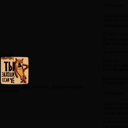
GTR пишет:
Forester пише
Но я не согл
Разве вы слыш
Я вам о том,ч
Вы опять пере
Речь шла о до
Это известный
Forester
И всё же.
Какие есть ар
Если Вы именн
Как считаете?
И ещё вопрос:
Сообщений:
3244
Авторитет:
7972
Регистрация:
24.10.2010
GTR пишет:
Forester пише
А вот когда 
Вопрос не о 
Ответьте мне,
Так таки «да»