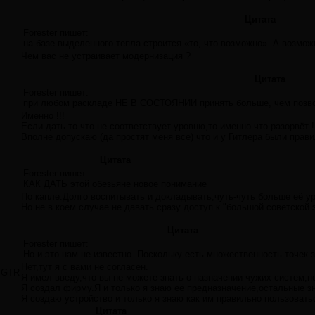
Цитата
Forester пишет:
на базе выделенного тепла строится «то, что возможно». А возмо
Чем вас не устраивает модернизация ?
Цитата
Forester пишет:
при любом раскладе НЕ В СОСТОЯНИИ принять больше, чем позволя
Именно !!!
Если дать то что не соответствует уровню,то именно что разорвёт 
Вполне допускаю (да простят меня все) что и у Гитлера были
прав
Цитата
Forester пишет:
КАК ДАТЬ этой обезьяне новое понимание
По капле.Долго воспитывать и докладывать,чуть-чуть больше её ур
Но не в коем случае не давать сразу доступ к "большой советской 
Цитата
Forester пишет:
Но и это нам не известно. Поскольку есть множественность точек 
Нет,тут я с вами не согласен.
GTR
Я имел введу,что вы не можете знать о назначении чужих систем,
Я создал фирму.Я и только я знаю её предназначение,остальные з
Я создаю устройство и только я знаю как им правильно пользовать
Цитата