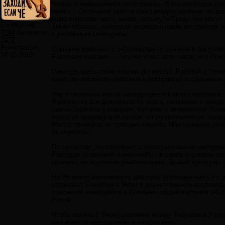
только с имеющимися категориями. И эти категории до
лампа, - Осознание просто констатирует наличие непра
море вопросов: «кто, зачем, почему?» Среди них могут 
Сообщений:
Таким образом, наблюдая за разделением восприятия н
3244
Авторитет:
к различным категориям.
7972
Регистрация:
Сознание работает с о-Сознанием (о великий и могучий!
24.10.2010
Раскинем мозгами..... Что же у нас есть такое, что Пон
Приведу здесь свою версию (гипотезу). Работой с Пони
качестве носителя шаблонов и восприятия и сравнения 
Уму я назначаю место, находящееся в мозге человека. 
Фактически вся деятельность мозга, связанная с микро
самые шаблоны узнавания, которые и занимаются Пони
черты от предыдущей записи, он сопротивляется, отриц
Масса примеров из практики гипноза. Или начинает ген
от «чужого»!
По существу, Ум оперирует с дополнительным инструме
Рассудок (о великий и могучий!), - в своём корневом 
правило, не подлежит реабилитации. Эдакий прокурор, 
Но Ум имеет возможность работать (потенциально) и с
связывает Сознание с Умом в двухстороннем направлен
пояснения имеющейся в Сознании общей картинки о-Соз
Разум.
Чтобы понять (! Умом) различие между Разумом и Рассу
называются «дедукцией» и «индукцией».