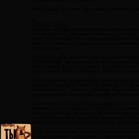
Или создадим «условия», при которых созревший на «
#5
25.11.2013 18:04:45
Рассудок, присущим ему методом порождает разделение
при этом теряются «невидимые» связи между частями,
ранее, что Сознание и Ум, - совершенно различные «п
отдельные «корзины» и назвали различными именами с
характеристики.
Работа Рассудком именно эти действия и предполагает.
НЕОБХОДИМО, для Понимания. А без Понимания, люди о
происходящем. Да, мы продолжали бы осознавать всю ё
силу неумения работать Рассудком. Но при этом, не и
Такое разделение Рассудком имеет балансир в качеств
явления в единое целое. И всё это происходит в Сознан
знание своего «я», - это и есть Сознание. Кому-то нрав
другими «парными» категориями, уводящими нас от раз
Не стоит считать, что если Рассудок разделил нечто, -
Например, условное название «тонкого тела», формируе
физическое тело НЕ обладает своим собственным Сознан
инструментов высшей психической деятельности. Когда
Forester
- они там формируют своё астральное тело. И это сам
То же самое происходит с теми, кто увлечён работой с 
«самодостаточным», и тем самым, - отделённым от тел 