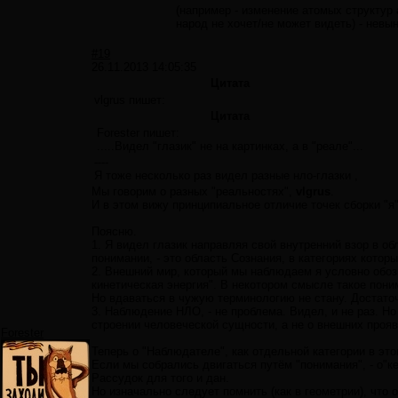
(например - изменение атомых структур
народ не хочет/не может видеть) - невы
#19
26.11.2013 14:05:35
Цитата
vlgrus пишет:
Цитата
Forester пишет:
.....Видел "глазик" не на картинках, а в "реале"...
----
Я тоже несколько раз видел разные нло-глазки ,
Мы говорим о разных "реальностях",
vlgrus
.
И в этом вижу принципиальное отличие точек сборки "я"
Поясню.
1. Я видел глазик направляя свой внутренний взор в об
понимании, - это область Сознания, в категориях котор
2. Внешний мир, который мы наблюдаем я условно обозва
кинетическая энергия". В некотором смысле такое пони
Но вдаваться в чужую терминологию не стану. Достаточ
3. Наблюдение НЛО, - не проблема. Видел, и не раз. Н
строении человеческой сущности, а не о внешних проя
Forester
Теперь о "Наблюдателе", как отдельной категории в это
Если мы собрались двигаться путём "понимания", - о"ке
Рассудок для того и дан.
Но изначально следует помнить (как в геометрии), что 