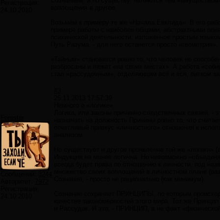
Сознанием, и по существу, являются тем «имуществом
Регистрация:
воплощения в другое.
24.10.2010
Возьмём к примеру те же «Начала Евклида». В его раб
примере работы с наиболее общими, абстрактными поняти
психической деятельности, изложенное простым языком,
Путь Разума, - для него останется просто «геометрия»,
«Тайным» становится ровно то, что человек не способ
разбросаны и лежат «на своих местах». А работа «соби
стал «рассудочным», отделяющим всё и вся, битком за
#3
25.11.2013 17:57:39
Немного о «логике».
Логика, или законы причинно-следственных связей, - 
Forester
назначать на должность Причины ровно то, что счита
отчетливый привкус «личностного» отношения к испол
анализом.
Но существует и другое проявление той же «логики» 
Индукция не менее логична. Но невозможно «объединя
всегда будет права по отношению к личности, под наз
множество своих воплощений в личностном плане (раз
Сообщений:
3244
Сознания, - просто не рационально (как минимум).
Авторитет:
7972
Регистрация:
Сознание сохраняет ПРИНЦИПЫ, по которым происходя
24.10.2010
качестве закономерностей этого мира. Тот же Принци
и Рассудок. И это, - ПРИНЦИП, а не факт «физической