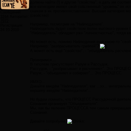
должны найти (!) и другие "свойства", и дать им соотв
все категории имеют свой собственный "уровень" их ис
скажем в их противопоставлении. Высшая категория мо
Сообщений:
(свойство).
3244
Авторитет:
7972
Например, посмотрим на "Наблюдателе".
Регистрация:
Наблюдатель будет свойством более высокого уровня Со
24.10.2010
"Наблюдатель" обладает уже "личностностью", тогда 
Но может есть, помимо Наблюдения ещё какие-то "свой
Например: "разбрасыватель граблей"?
А может есть ещё "свойство", - "объединитель расчлен
Проверимся....
В гипотезе присутствует Разум и Рассудок.
Рассудок, - "разбрасывает и расчленяет". Это ПРОЦЕС
Разум, - "объединяет и собирает"... Это ПРОЦЕСС.
ИМХО...
Давайте введём "Наблюдателя", как ...ээ... интеграль
вершину введём "Наблюдателя"...
Но будем помнить, что ПРОЦЕСС Рассудочной деятель
Сознания организует "Объединителя".
Мы, как бы явление ПРОЦЕССА тем самым прекращаем. 
Сознания.
Давайте попробуем.
rinks: