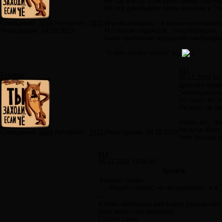
Ну так и есть. Сам себя помню спелён
Но это доказывает лишь наличие в "те
Сообщений:
3244
Авторитет:
7972
Иными словами, - в сознание плотного
Регистрация:
24.10.2010
И с телом - одеждой, - подтверждаю.
Было противное ощущение скафандра,
"А мне летать охота!" (с)
#17
Forester
26.11.2013 12:
Другими слова
"наблюдателе
Но сама по се
Он ведь не пр
Опять же... К
На лицо факт
Сообщений:
3244
Авторитет:
7972
Регистрация:
24.10.2010
Чем больше ка
#18
26.11.2013 13:06:40
Цитата
Forester пишет:
.....Видел "глазик" не на картинках, а в 
----
Я тоже несколько раз видел разные нло-
(для меня - это аксиома).
Судите сами: