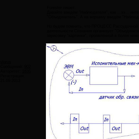
Forester пишет:
Давайте введём "Наблюдателя", как ...ээ... ин
"Объединитель". А на вершину введём "Наблюда
Но будем помнить, что ПРОЦЕСС Рассудочной 
деятельности Сознания организует "Объедини
зарисовку "картинки", проявленной в более ниж
vlgrus
Сообщений:
902
Авторитет:
1835
Регистрация:
21.09.2013