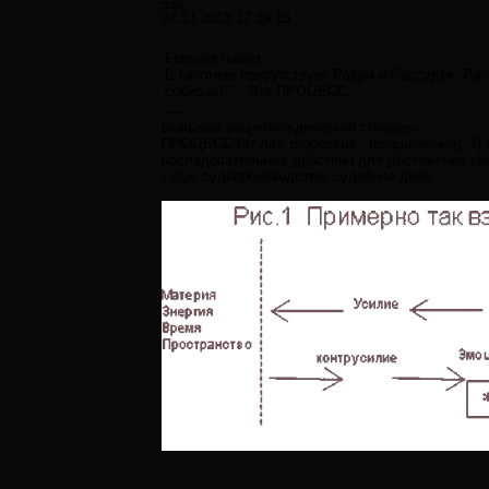
#20
27.11.2013 17:19:15
Forester пишет:
В гипотезе присутствует Разум и Рассудок. Рас
собирает"... Это ПРОЦЕСС.
------
Большой энциклопедический словарь
ПРОЦЕСС (от лат. processus - продвижение), 1)
последовательных действий для достижения како
суде, судопроизводство; судебное дело.