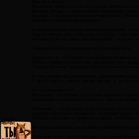
Начнём с Мысли.
На данном этапе нулевого обсуждения, принимаем в кач
Мыслью. Но дать точное и внятное определение самой 
Мыслью, и ни одного внятного и убедительного. Понятн
высшую психическую деятельность.
В качестве второй аксиомы примем утверждение, что «
воду не изучить, или огнём огонь не понять.... Масло
Мыслью. Если нет такого инструментария, - то и нет са
Собственно об инструментарии здесь и пойдёт речь.
Бывало ли так, что слушая (читая) некого человека, вы 
Понять и Принять его для себя, как абсолютную «правд
«Хорошо заливает, мерзавец!» Но что-то резкое и колко
В этом примере мы сталкиваемся с различением двух 
С одной стороны, «вроде, как бы, кое где...», а с друго
Что за «чертовщина»?
Осознание, - это высшее проявление психической деяте
наибольшее приближение к Сознанию, которым обладает
Понимание, - это несколько иная категория, которую н
заложенными в некое хранилище. Понимание сродни «уз
краткого пояснения, он будет его узнавать, и Понимат
Forester
Уже здесь мы видим, как восприятие разделяется на ра
Осознание может просто наблюдать за некими явлениям