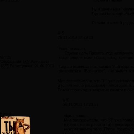
24.10.2010
"ширее и глыбее"...
Ну и зачем нам "набл
Где там он среди Разу
Поясните своё "предл
#15
26.11.2013 12:29:13
Forester пишет:
.....Однако цель Проекта, под название
vlgrus
такое вполне может быть, имхо, конечно
Сообщений:
902
Авторитет:
1835
Регистрация:
21.09.2013
Тогда и возникает тот самый "наблюдате
развиваться. "Возникает", - не значит, чт
---
Мне рассказывали, что "Я" уже появляет
и (опять же по рассказам) - некоторые м
Потом происходит закрытие памяти о было
#16
26.11.2013 12:33:57
Forester
vlgrus пишет:
Мне рассказывали, что "Я" уже появл
и (опять же по рассказам) - некоторы
неуправляемое тело. Потом происходит