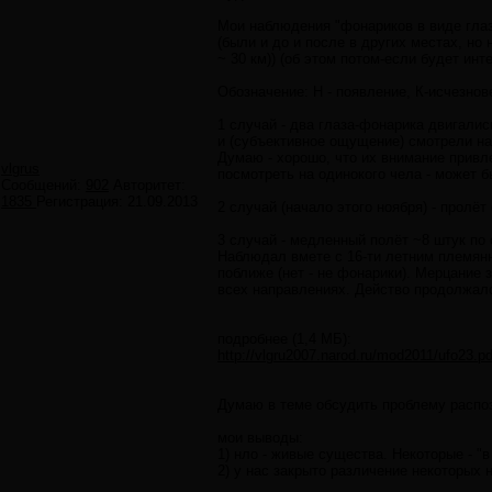
Мои наблюдения "фонариков в виде гла
(были и до и после в других местах, но
~ 30 км)) (об этом потом-если будет инт
Обозначение: Н - появление, К-исчезнове
1 случай - два глаза-фонарика двигали
и (субъективное ощущение) смотрели на
Думаю - хорошо, что их внимание привле
vlgrus
посмотреть на одинокого чела - может б
Сообщений:
902
Авторитет:
1835
Регистрация:
21.09.2013
2 случай (начало этого ноября) - пролёт
3 случай - медленный полёт ~8 штук по
Наблюдал вмете с 16-ти летним племянн
поближе (нет - не фонарики). Мерцание
всех направлениях. Действо продолжало
подробнее (1,4 МБ):
http://vlgru2007.narod.ru/mod2011/ufo23.pd
Думаю в теме обсудить проблему распо
мои выводы:
1) нло - живые существа. Некоторые - "в 
2) у нас закрыто различение некоторых 