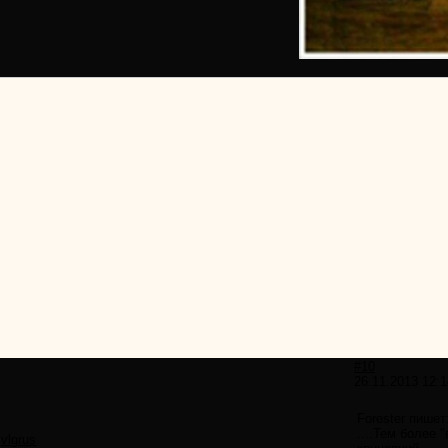
#10
26.11.2013 12:1
Forester пишет
....Тем более 
vlgrus