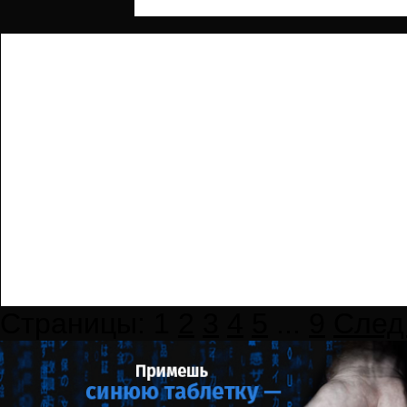
Страницы:
1
2
3
4
5
...
9
След