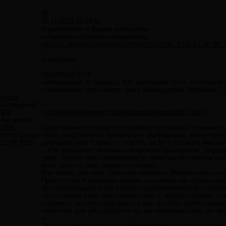
#6
25.11.2013 20:24:43
В дополнение к Вашим описаниям-
интересно подобраны подразделы:
http://ru.wikipedia.org/wiki/%D0%A3%D0%BC#.D0.A3.D0.BC_
--
имхо-важно:
НАБЛЮДАТЕЛЬ
наблюдателя, м. (книжн.). Кто наблюдает что-н. Положен
пленительное для нашего брата наблюдателя. Тургенев. ?
vlgrus
Сообщений:
----
902
http://www.liveinternet.ru/users/fancifully/post290758677/
Авторитет:
1835
Орган зрения и связан со способностью ведать - понимать
Регистрация:
чтобы представлять всемогущее, всевидящее, вечно прису
21.09.2013
разрушает мир, Сехмет – глаз Ра, на 16 Ату Башня именно 
...Юнг указывает на связь с мифом об Гильгамеше. Тради
тела - третий глаз, символизирует сверхъестественное или
руки, крылья, торс покрыты глазами....
Юнг писал, что глаз - прототип мандалы. Мандата есть гла
Присутствие в мандалах многих глаз имеет как положител
бессознательного с его жуткой сверхчеловеческой способ
то, что видит ваше бессознательное. С другой стороны, гл
подумать, что эти глаза видят в вас, а потом протестир
символом для «Я». Глядя на то, как нарисован глаз, мы м
-----
Это я сумбурно связываю
наблюдателей
с более высоки