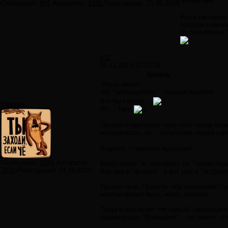
концепций.
Сообщений:
902
Авторитет:
1835
Регистрация:
21.09.2013
Если смотреть 
понятия наблюд
(В английском 
#11
26.11.2013 12:17:16
Цитата
vlgrus пишет:
Но "наблюдатель" - важное понятие.
Кто бы спорил...
Forester
Я?,... Нет!
Однако я выстроил свой пост таким обра
возможность..ээ... получения общей кар
Видимо, - "хреново выстроил".
Сообщений:
3244
Авторитет:
Когда некое "я" сканирует по "телам-Ум
7972
Регистрация:
24.10.2010
Вот оно в "физике", а вот уже в "астрале
Однако цель Проекта, под названием Суп
вполне может быть, имхо, конечно.
Тогда и возникает тот самый "наблюдате
развиваться. "Возникает", - не значит, ч