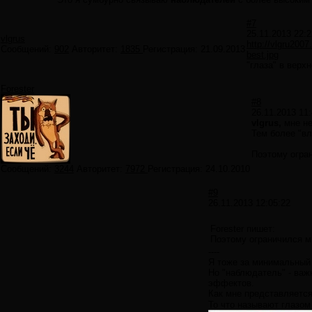
#7
25.11.2013 22:2
vlgrus
http://vlgru2007
Сообщений:
902
Авторитет:
1835
Регистрация:
21.09.2013
best.jpg
"глаза" в верхн
Forester
#8
26.11.2013 11:
vlgrus,
мне не
Тем более "вл
Поэтому огра
Сообщений:
3244
Авторитет:
7972
Регистрация:
24.10.2010
#9
26.11.2013 12:05:22
Forester пишет:
Поэтому ограничился м
----
Я тоже за минимальный
Но "наблюдатель" - важ
эффектов.
Как мне представляетс
То что называют глазом