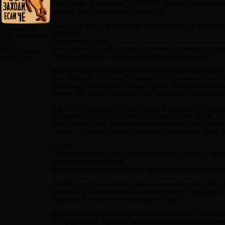
Рассудком. И отделено УСЛОВНО. Именно разделённость
данную нам в ощущении реальность.
Почитайте книгу: Дэниел Киз «Множественные умы Бил
Сообщений:
ЧИТАЕМ:
3244
Авторитет:
Реальная история.
7972
Она показывает, как в одном и том же Сознании одновр
Регистрация:
пространстве. Но это одно Сознание различных тел.
24.10.2010
Можно привести пример из животного мира. Возьмём ту
Она обладает и Умом и Сознанием. О-со-знание своего
различных псов одной породы и даже из одного выводка
своего «я», а другой «пофигист», каких свет не видывал
А вот Ум сторожевого пса, который и отвечает за генети
по своим астралам, остаётся сторожить всем телом, и
или чуждый запах моментально поднимает тело (Умом),
«врага», а потом глубоко пожалеть о содеянном. Ведь 
То есть.
Тело человека имеет свой уровень о-со-знанности. Ни 
явления в полной мере.
Для этого существует Разум, иди Индукция, которая со
Поэтому, когда я заявлял ранее о единстве всех трёх т
единство в Сознании общего человеческого существа, 
Сознанием, если он не использует Разум.
Идея, великая Идея Сверх Человека пока не о-Сознанн
Он продолжает «прыгать маленькой блохой по планете»