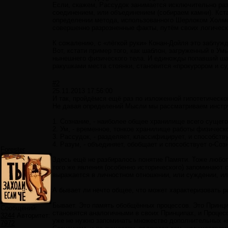
Если, скажем, Рассудок занимается исключительно раз
соединением, или объединением (собираем камни). Кст
определении метода, использованного Шерлоком Холм
совершенно разрозненные факты, путём своих логичес
К сожалению, с «лёгкой руки» Конан-Дойля это заблуж
Вот, кстати пример того, как шаблон, загруженный в У
нынешнего физического тела. И единожды попавший ша
ракушками места стоянки, становится «прокурором и с
#2
25.11.2013 17:56:00
И так, пройдёмся ещё раз по изложенной гипотетическо
Не давая определений Мысли мы рассматриваем инстр
1. Сознание, - наиболее общее хранилище всего сущего
2. Ум, - временное, тонкое хранилище работы физическо
3. Рассудок, - разделяет, классифицирует, и способст
4. Разум, - объединяет, обобщает и способствует о-Соз
Forester
Здесь ещё не разбиралось понятие Памяти. Тоже любоп
того же явления (особенно исторического) запоминают 
выражается в личностном отношении, или суждении, или
А бывает ли нечто общее, что может характеризовать 
Бывает. Это память обобщённых процессов. Это Принци
Сообщений:
становятся аналогичными в своих Принципах, и Процес
3244
Авторитет:
уже не нужно запоминать множество дополнительных «
7972