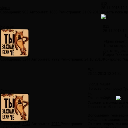
#12
vlgrus
26.11.2013 12:1
Сообщений:
902
Авторитет:
1835
Регистрация:
21.09.2013
То есть пока п
Forester
#13
26.11.2013 12:
Ц
vlgrus пишет:
Если смотреть
Да, методика 
Видел "глазик"
Сообщений:
3244
Авторитет:
7972
Регистрация:
24.10.2010
Контролёр "бд
#14
26.11.2013 12:24:29
vlgrus пишет:
То есть пока прошу "у
Forester
Не...
Так не пойдёт...
Узаконить можем всё ч
Главное чтобы в набор
Вспоминаем геометри
Начальные аксиомы ве
Сообщений:
3244
Авторитет:
7972
Регистрация:
От этих теорем мы по