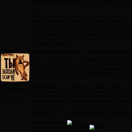
Оперирование Принципами, овладение аналоговым метод
#4
25.11.2013 18:00:47
Когда человеческая сущность (Сознание) отправляется 
куда попадает. При этом, происходит смещение точки с
своего рода силой Рассудка высшей Сущности. Челове
путь познания иллюзии «разделения». Сознание смещае
именно Ум рулит и правит в этом мире проявленной ил
Ума существующего тела.
Forester
Я приводил недавно пример из жизни одного бойца:
зде
Здесь отчётливо видно, что сознание покинуло постово
ним задачу, - ходить по прямоугольнику. У меня и само
вернулось обратно, обнаружило тело по-прежнему идущи
Это была «программа», или «временный шаблон», кон
«я») в теле просто не было.
Сообщений:
Использовались ли во время отсутствия Сознания в Уме
3244
Авторитет:
Разум, - конечно нет. Ему нет приложения в такой ситу
7972
Анализ окружающей ситуации со стороны может выгляде
Регистрация:
элементарный анализ производимых действий очевидно
24.10.2010
Использование того, или иного инструмента (в частно
потребности нет, то и нет необходимости использовани
Насиловать будем?
Учить «бамбуковыми палками»?
Заставлять идти путём Разума?