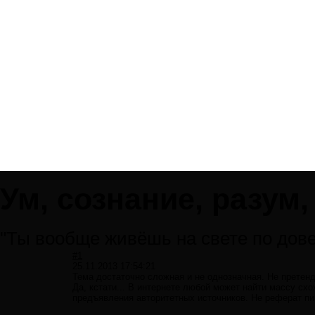
Ум, сознание, разум,
"Ты вообще живёшь на свете по довер
#1
25.11.2013 17:54:21
Тема достаточно сложная и не однозначная. Не претен
Да, кстати... В интернете любой может найти массу сх
предъявления авторитетных источников. Не реферат пи