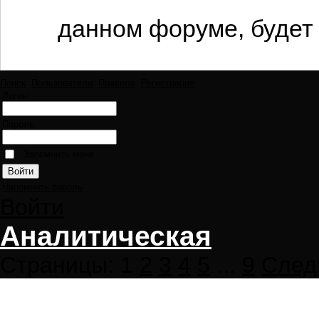
данном форуме, будет 
Поиск
Пользователи
Правила
Регистрация
Логин:
Пароль:
Запомнить меня
Напомнить пароль
Войти
Аналитическая
Страницы:
1
2
3
4
5
...
9
След