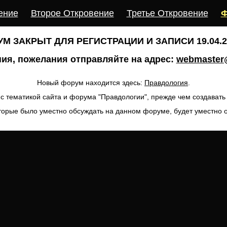
ение
Второе Откровение
Третье Откровение
Ф
М ЗАКРЫТ ДЛЯ РЕГИСТРАЦИИ И ЗАПИСИ 19.04.20
ия, пожелания отправляйте на адрес:
webmaster@
Новый форум находится здесь:
Правдология
.
с тематикой сайта и форума "Правдологии", прежде чем создават
торые было уместно обсуждать на данном форуме, будет уместно 