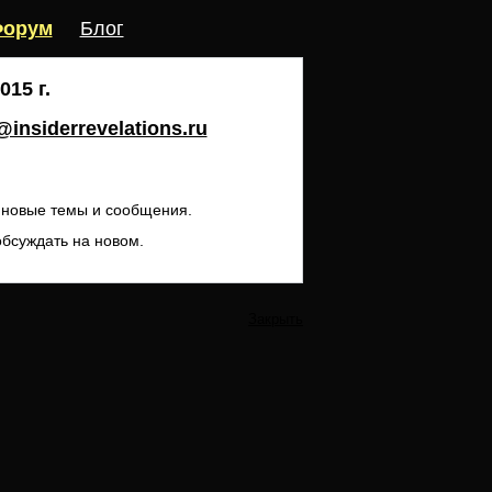
орум
Блог
15 г.
insiderrevelations.ru
ь новые темы и сообщения.
обсуждать на новом.
Закрыть