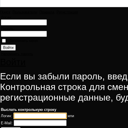
Поиск
Пользователи
Правила
Регистрация
Логин:
Пароль:
Запомнить меня
Напомнить пароль
Войти
Если вы забыли пароль, введи
Контрольная строка для смен
регистрационные данные, буд
Выслать контрольную строку
Логин:
или
E-Mail: