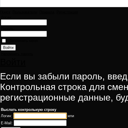
Поиск
Пользователи
Правила
Регистрация
Логин:
Пароль:
Запомнить меня
Напомнить пароль
Войти
Если вы забыли пароль, введи
Контрольная строка для смен
регистрационные данные, буд
Выслать контрольную строку
Логин:
или
E-Mail: