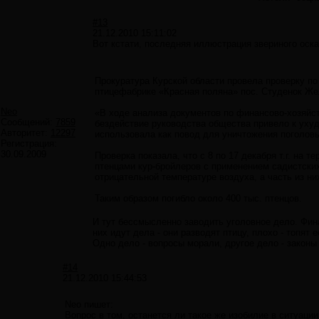
#13
21.12.2010 15:11:02
Вот кстати, последняя иллюстрация звериного оск
Прокуратура Курской области провела проверку п
птицефабрике «Красная поляна» пос. Студенок Же
Neo
«В ходе анализа документов по финансово-хозяйс
Сообщений:
7859
бездействие руководства общества привело к уху
Авторитет:
12297
использовала как повод для уничтожения поголовь
Регистрация:
30.09.2009
Проверка показала, что с 8 по 17 декабря т.г. н
птенцами кур-бройлеров с применением садистски
отрицательной температуре воздуха, а часть из ни
Таким образом погибло около 400 тыс. птенцов.
И тут бессмысленно заводить уголовное дело. Фин
них идут дела - они разводят птицу, плохо - топят
Одно дело - вопросы морали, другое дело - законы 
#14
21.12.2010 15:44:53
Neo пишет:
Вопрос в том, останется ли такое же изобилие в ситуации