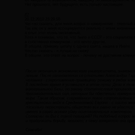
Нет прошлого, нет будущего, есть только настоящее.
#7
20.12.2010 23:29:58
Честно сказать, для меня вопрос о коммунизме - тяжелый 
Так как он у меня ассоциируется реально с моим жизненн
а опыт этот очень негативный.
Хотя я понимаю, что то, что было в СССР - это социализм 
а собственно коммунизм - это нечто другое.
В общем, привожу цитату с одного сайта, нашла в Инете.
Честно сказать - я лучше не скажу.
В общем, это ответ на вопрос - почему не достижим комму
После окончания экономического университета, знакомс
левым. После ознакомления со статьями Александра Тар
человека - сопротивление правящему режиму в рядах ко
В последнее время я усомнился в этом пути. Дело в том
материальной базы, по закону соответствия производс
производительных сил, которые бы обеспечили коммунизм
мира. Таким образом, современное левое сопротивление
крестьянских войн в Средневековой Европе - с чисто эмо
поскольку перестроить общество все равно не удастся.
имеет в своей основе уйму психологических комплексов.
Согласны ли Вы с такой позицией? На подобный вопрос м
и продолжать борьбу, неважно, к чему конкретно она пр
Спасибо!