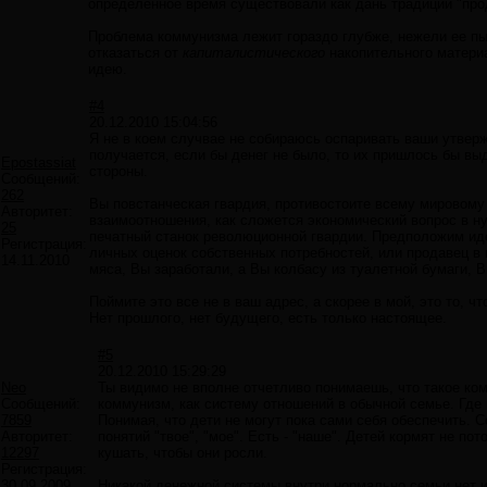
определенное время существовали как дань традиции "про
Проблема коммунизма лежит гораздо глубже, нежели ее п
отказаться от
капиталистического
накопительного материа
идею.
#4
20.12.2010 15:04:56
Я не в коем случвае не собираюсь оспаривать ваши утвер
получается, если бы денег не было, то их пришлось бы вы
Epostassiat
стороны.
Сообщений:
262
Вы повстанческая гвардия, противостоите всему мировому 
Авторитет:
взаимоотношения, как сложется экономический вопрос в н
25
печатный станок революционной гвардии. Предположим ид
Регистрация:
личных оценок собственных потребностей, или продавец в 
14.11.2010
мяса, Вы заработали, а Вы колбасу из туалетной бумаги, 
Поймите это все не в ваш адрес, а скорее в мой, это то, чт
Нет прошлого, нет будущего, есть только настоящее.
#5
20.12.2010 15:29:29
Neo
Ты видимо не вполне отчетливо понимаешь, что такое ко
Сообщений:
коммунизм, как систему отношений в обычной семье. Где 
7859
Понимая, что дети не могут пока сами себя обеспечить. 
Авторитет:
понятий "твое", "мое". Есть - "наше". Детей кормят не по
12297
кушать, чтобы они росли.
Регистрация:
30.09.2009
Никакой денежной системы внутри нормально семьи нет и 