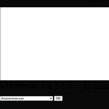
отвечать.
Страницы:
1
2
3
4
5
...
21
Сле