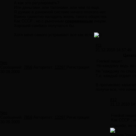
А как это регулировать?
Или деньгами..или талонами..или чем то еще.
Я думаю в денежной системе ничего плохого нет.
Важно грамотно наладить жизнь такого общества.
Как СССР , но с рыночным
современным
лицом.
Хороший симбиоз получился бы.
Хотя меня самого устраивает все как есть
#11
21.12.2010 14:57:49
Цитат
Frenkel пишет:
Neo
Но каждому ведь по
Сообщений:
7859
Авторитет:
12297
Регистрация:
Не "каждому по спосо
30.09.2009
Т.е. каждый отдает с
В противовес капитал
получи все, что хоче
#12
21.12.2010 14
Neo
Frenkel пишет
Сообщений:
7859
Авторитет:
12297
Регистрация:
Как СССР , 
30.09.2009
Спасибо, но 
Хотели "соци