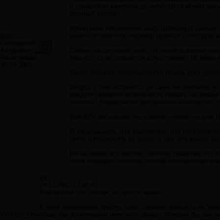
и технологии взлетели до небес (хотя может быт
спорный вопрос).
Коммунизм невозможно было развернуть раньше, 
Neo
ныкаться себе под подушку, драться с соседом за
Сообщений:
7859
Авторитет:
12297
Сейчас же ситуация иная. На планете полное изо
Регистрация:
чего-то - то он создается искусственно. Из каки
30.09.2009
Таким образом, необходимости грызть друг дружке
Вопрос в том, останется ли такое же изобилие в 
каждого появится возможность лежать на диване и
лелеять? Найдется ли достаточное количество с
Для 99% населения это конечно утопия, но для 1
Я догадываюсь, что коммунизм - это повсеместн
никто и помыслить не может о том, что можно к
Но на Земле все жестче, поэтому гарантии, что э
всем очевиден, поэтому особой альтернативе ком
#3
20.12.2010 13:48:41
Коммунизм - не утопия, но просто идеал.
К нему невозможно прийти, пока сознание замкнуто на "я/м
Winston_One
общества до коммунистического, деньги отмерли бы, как н