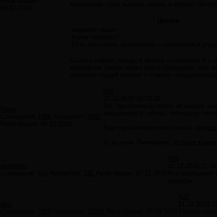
Регистрация:
коммунизм - уже высшая школа, в котрую посту
09.02.2010
Цитата
asgarden пишет:
Какие причины?
Есть ли ссылки на описание становления и упад
Ссылки сейчас поищу, я читала о коммунах в ста
вообще на Землю много света приходило, был всп
сознания людей именно в сторону объединяющих
#18
21.12.2010 18:23:32
Так, про коммуны хиппи не нашла, на
Volga
актуальную и сейчас, поскольку чело
Сообщений:
1996
Авторитет:
3882
Регистрация:
09.02.2010
Еще одна интересная ссылка -
интерв
И, до кучи, Википедия,
история комму
#19
asgarden
21.12.2010 21:46
Сообщений:
661
Авторитет:
291
Регистрация:
07.12.2010
Все сообщения у
цензуры
#20
Neo
21.12.2010 2
Сообщений:
7859
Авторитет:
12297
Регистрация:
30.09.2009
Хорошо напис