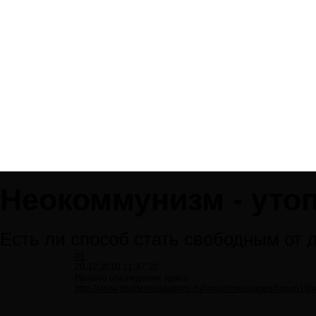
Неокоммунизм - уто
Есть ли способ стать свободным от 
#1
20.12.2010 11:47:20
Начало обсуждения здесь:
http://www.insiderrevelations.ru/forum/messages/forum1