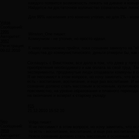
каждого появится возможность лежать на диване и ковырят
Найдется ли достаточное количество сознательных лично
Для 99% населения это конечно утопия, но для 1% - воз
Volga
Сообщений:
1996
Winston_One пишет:
Авторитет:
Коммунизм - не утопия, но просто идеал.
3882
Регистрация:
К нему невозможно прийти, пока сознание замкнуто на "я/
09.02.2010
общества до коммунистического, деньги отмерли бы, как 
Соглашусь с Винстоном, все дело в том, что даже у тог
приобретения необходимого и как оплата за свой труд. Та
эксперименты, продвинутые люди создавали коммуны в с
Я не пессимист в этом вопросе, но хочу заметить, что ес
есть - воспитание, воспитание, и еще раз воспитание. И 
сознание должно стать массовым и основным, кулитивирова
повсеместно, на уровне образования и плавного перехода
на окончание и возврат к старому укладу.
#15
21.12.2010 15:52:10
Neo
Volga пишет:
Сообщений:
Я не пессимист в этом вопросе, но хочу заметить, что е
7859
то есть - воспитание, воспитание, и еще раз воспитание.
Авторитет:
Новое сознание должно стать массовым и основным, кулит