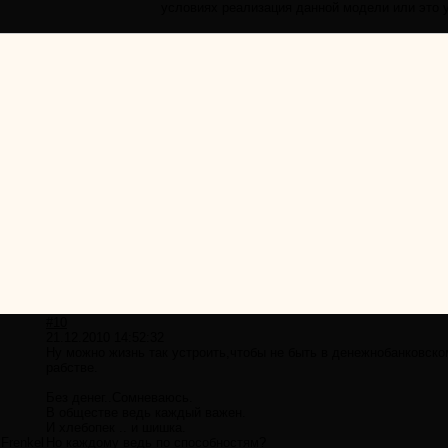
условиях реализация данной модели или это 
#10
21.12.2010 14:52:32
Ну можно жизнь так устроить,чтобы не быть в денежнобанковско
рабстве.
Без денег..Сомневаюсь.
В обществе ведь каждый важен.
И хлебопек .. и шишка.
Frenkel
Но каждому ведь по способностям?