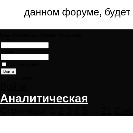
данном форуме, будет 
Поиск
Пользователи
Правила
Регистрация
Логин:
Пароль:
Запомнить меня
Напомнить пароль
Войти
Аналитическая
Страницы:
1
2
3
4
5
...
21
Сле