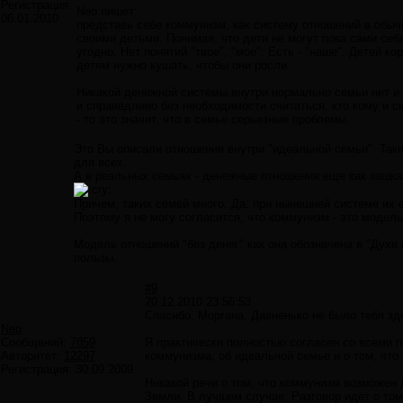
Регистрация:
Neo пишет:
06.01.2010
представь себе коммунизм, как систему отношений в обыч
своими детьми. Понимая, что дети не могут пока сами себ
угодно. Нет понятий "твое", "мое". Есть - "наше". Детей к
детям нужно кушать, чтобы они росли.
Никакой денежной системы внутри нормально семьи нет и 
и справедливо без необходимости считаться, кто кому и 
- то это значит, что в семье серьезные проблемы.
Это Вы описали отношения внутри "идеальной семьи". Таких
для всех.
А в реальных семьях - денежные отношения еще как зашка
Причем, таких семей много. Да, при нынешней системе их 
Поэтому я не могу согласится, что коммунизм - это модель
Модель отношений "без денег" как она обозначена в "Духе
пользы.
#9
20.12.2010 23:56:53
Спасибо, Моргана. Давненько не было тебя зде
Neo
Сообщений:
7859
Я практически полностью согласен со всеми 
Авторитет:
12297
коммунизма, об идеальной семье и о том, что
Регистрация:
30.09.2009
Никакой речи о том, что коммунизм возможен 
Земли. В лучшем случае. Разговор идет о том