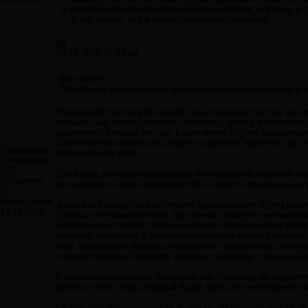
и справедливо без необходимости считаться, кто кому и
- то это значит, что в семье серьезные проблемы.
#6
20.12.2010 22:32:54
Neo пишет:
Отбрось на время все постулаты марксизма-ленинизма и п
Взаимодействия внутри одной семьи выглядет не так уж и
одевать, как долго смотреть телевизор, играть в компьюте
дозировкой счастья их чад, в противном случае вседозво
семья больше похожа на общину в древние времена, где с
Epostassiat
если есть контроль.
Сообщений:
262
Если дать ребенку возможность пользоваться чем либо без
Авторитет:
не возможно, шкала потребностей не имеет определенных 
25
Регистрация:
Деньги это средство достижения удовольствия путем реал
14.11.2010
границы его возможностей. До границы предела человек мо
жизни других людей с более высоким экономическим стату
покупать телевизор с диагональю полтора метра в комнат
этот телевизор и именно он позволяет чувствовать себя са
соответствующий формату жилища телевизор с меньшей д
С человечеством надо поступать как с детьми, не ограничи
ценности благ. Тогда каждый будет брать по необходимости,
От каждого по возможности, каждому по необходимости. И 