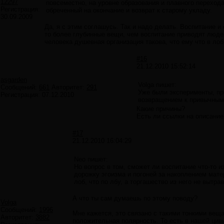
12297
повсеместно, на уровне образования и плавного переход
Регистрация:
обреченный на окончание и возврат к старому укладу.
30.09.2009
Да, я с этим соглашусь. Так и надо делать. Воспитание и
то более глубинные вещи, чем воспитание приводят люде
человека душевная организация такова, что ему что в лоб,
#16
21.12.2010 15:52:14
asgarden
Volga пишет:
Сообщений:
661
Авторитет:
291
Уже были эксперименты, пр
Регистрация:
07.12.2010
возвращением к привычным
Какие причины?
Есть ли ссылки на описание
#17
21.12.2010 16:04:29
Neo пишет:
Но вопрос в том, сможет ли воспитание что-то 
дорожку эгоизма и погоней за накоплением мате
лоб, что по лбу, а торгашество из него не вытра
А что ты сам думаешь по этому поводу?
Volga
Сообщений:
1996
Мне кажется, это связано с такими тонкими веща
Авторитет:
3882
положительная полярность. То есть в нашей цив