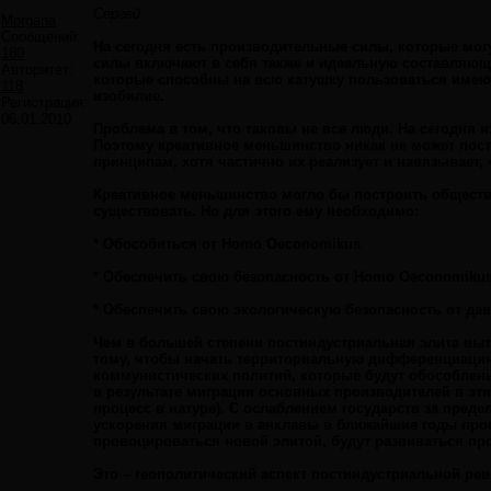
Сергей
Morgana
Сообщений:
На сегодня есть производительные силы, которые мог
180
силы включают в себя также и идеальную составляющу
Авторитет:
которые способны на всю катушку пользоваться имеющ
118
изобилие.
Регистрация:
06.01.2010
Проблема в том, что таковы не все люди. На сегодня
Поэтому креативное меньшинство никак не может постр
принципам, хотя частично их реализует и навязывает,
Креативное меньшинство могло бы построить обществ
существовать. Но для этого ему необходимо:
* Обособиться от Homo Oeconomikus
* Обеспечить свою безопасность от Homo Oeconomiku
* Обеспечить свою экологическую безопасность от д
Чем в большей степени постиндустриальная элита выт
тому, чтобы начать территориальную дифференциацию
коммунистических политий, которые будут обособлен
в результате миграции основных производителей в эти
процесс в натуре). С ослаблением государств за пре
ускорения миграции в анклавы в ближайшие годы проц
провоцироваться новой элитой, будут развиваться пр
Это – геополитический аспект постиндустриальной ре