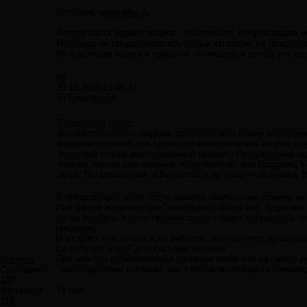
Источник:
www.gilbo.ru
Автору сайта задают вопрос - он отвечает. Вопрос задаю н
Я никогда не придерживалась левых взглядов, не разделяю
Но с автором ответа в принципе соглашусь и лучше его н
#8
20.12.2010 23:45:33
To Epostassiat:
Epostassiat пишет:
Вы повстанческая гвардия, противостоите всему мировому
взаимоотношения, как сложется экономический вопрос в н
печатный станок революционной гвардии. Предположим ид
личных оценок собственных потребностей, или продавец в 
мяса, Вы заработали, а Вы колбасу из туалетной бумаги, 
В предыдущем моем посте читайте объяснение, почему на д
При Вашей же концепции "идеального общества" будет пос
ли вы колбасы и качественных сапог - будет оперделять ч
продавец.
И не факт, что лучше всех работая - вы получите лучшую 
Ее получит "свой" для системы человек.
При чем при капитализме (я понимаю какое зло на самом де
Morgana
"распределении колбасы" как я описала - поверьте никаких,
Сообщений:
180
Авторитет:
To Neo:
118