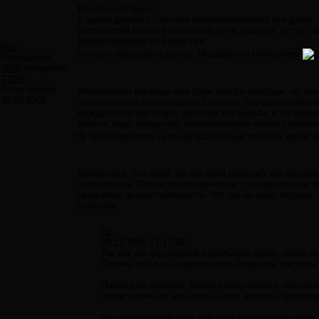
Epostassiat пишет:
я давно думаю о системе взаимоотношений без денег, н
рассмотрим может у кого какие есть наметки, пусть с
денежнобанковского рабства.
Neo
Все уже придумано до нас. Называется коммунизм
Сообщений:
7859
Авторитет:
12297
Регистрация:
Утопические взгляды мне тоже иногда присущи, но это
30.09.2009
человеческом обществе так сложена, что деньги явля
между собой растворм, раствор это деньги, и не важно
деньги, надо придусать исключительно новый строите
Ну так коммунизм - это как раз полный отказ от денег.
Коммунизм, это идея, но как идея работает инструкции
способности. Обшество коммунизма - это идеальное о
принципах вседостаточности. Что бы не было бедных, 
сильным.
#2
20.12.2010 12:13:55
Так как мы обсуждаем идеальную идею - отказ о
Потому что для неидеального общества системы 
Почему на планете Земля коммунизма в чистом в
недостаточным для этого, плюс уровень произво
На сегодняшний день оба этих компонента сущес