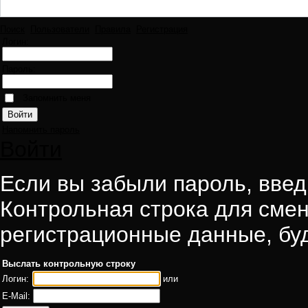
Поиск
Пользователи
Правила
Регистрация
Логин:
Пароль:
Запомнить меня
Напомнить пароль
Войти
Если вы забыли пароль, введи
Контрольная строка для смен
регистрационные данные, буд
Выслать контрольную строку
Логин:
или
E-Mail: