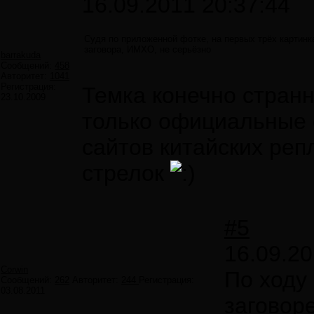
16.09.2011 20:37:44
Судя по приложенной фотке, на первых трёх картинках
заговора, ИМХО, не серьёзно
barrakuda
Сообщений:
458
Авторитет:
1041
Регистрация:
Темка конечно странна
23.10.2009
только официальные 
сайтов китайских реп
стрелок
#5
16.09.20
Corwin
По ходу
Сообщений:
262
Авторитет:
244
Регистрация:
03.08.2011
заговор