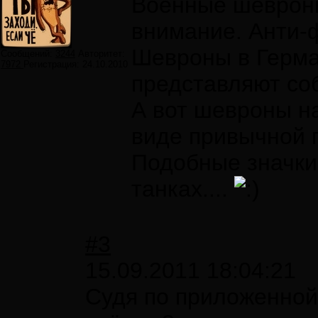
Военные шевроны
внимание. Анти-
Шевроны в Герма
Сообщений:
3244
Авторитет:
7972
Регистрация:
24.10.2010
представляют со
А вот шевроны на
виде привычной 
Подобные значки 
танках....
#3
15.09.2011 18:04:21
Судя по приложенной 