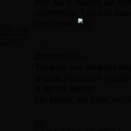
всё же 8 минут, на пя
поймёшь. Так что как
серьёзно
Corwin
Сообщений:
262
Авторитет:
244
Регистрация:
-----
03.08.2011
Дополнено.
Только что открыл пе
очень большой разбр
8 до 13 минут...
No place, no time, no f
#4