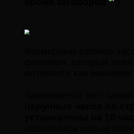
кроме заговоров
Всемирный заговор час
феномен, который эпизо
интернете как минимум 
Заключается этот загово
наручных часов со ст
установлены на 10 ча
назывались самые разн