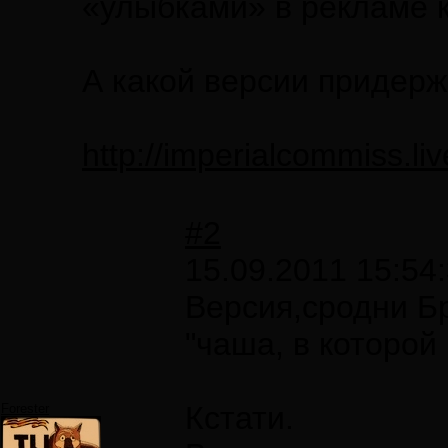
«улыбками» в рекламе к
А какой версии придер
http://imperialcommiss.li
#2
15.09.2011 15:54
Версия,сродни Б
"чаша, в которой
Кстати.
Forester