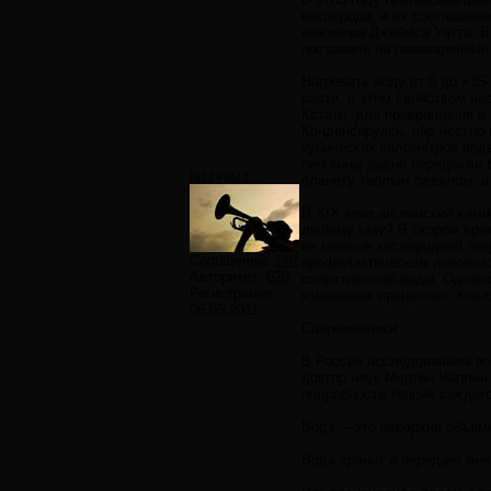
кислорода, и их соотношен
инженера Джеймса Уатта. В
поставили на пивоваренный
Нагревать воду от 0 до +35
расти, и этим свойством ча
Кстати, для превращения в 
Конденсируясь, пар честно
кубических километров воды
пингвины давно передохли 
jazzyjazz
планету теплым одеялом, а
В XIX веке английский хим
любому газу? В скором вр
не меньше кислородной тео
Сообщений:
140
профилактическом использо
Авторитет:
620
сверхтяжелой воды. Однако 
Регистрация:
жизненных процессах. Кое-к
06.05.2011
Современники
В России исследованием во
доктор наук Мартин Чаплин 
подробности теорий каждого
Вода —это иерархия объемны
Вода хранит и передает вн