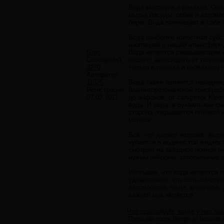
Вода мистична и реальна. Она
мытья посуды, собак и автомоб
берег. Вода воплощает в себе
Вода наиболее известная субс
изоляцией в нашей атмосфере,
Greg
Вода является смазывающим в
Сообщений:
нашего, зависящего от топлива
3270
только в розетке и кабельном 
Авторитет:
11325
Вода также является невидим
Регистрация:
(магниторезонансной томографи
07.02.2011
до айфонов, от салфеток Kleen
вода. И вода, в буквальном см
сторона покрывается плёнкой 
молока.
Всё, что делает человек, явля
купается в водянистой жидкос
смотрим на звёздное ночное не
нужны нейроны, заполненные в
Учитывая, что вода является 
удивительно, что большинство
автомобилю, пище, алкоголю, 
важной она является.
Что произойдёт, когда у нас за
There are more things in heaven a