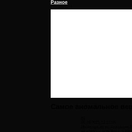
Разное
Страницы:
1
Самое аномальное ве
#1
06.10.2011 12:13:05
Несмотря на то, что мы на 
на которых есть вода, а на