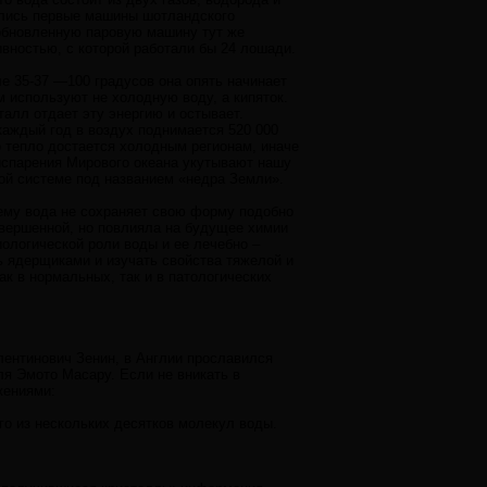
ились первые машины шотландского
 обновленную паровую машину тут же
ностью, с которой работали бы 24 лошади.
ле 35-37 —100 градусов она опять начинает
м используют не холодную воду, а кипяток.
алл отдает эту энергию и остывает.
каждый год в воздух поднимается 520 000
о тепло достается холодным регионам, иначе
 испарения Мирового океана укутывают нашу
ой системе под названием «недра Земли».
чему вода не сохраняет свою форму подобно
вершенной, но повлияла на будущее химии
ологической роли воды и ее лечебно –
ь ядерщиками и изучать свойства тяжелой и
к в нормальных, так и в патологических
ентинович Зенин, в Англии прославился
ля Эмото Масару. Если не вникать в
жениями:
го из нескольких десятков молекул воды.