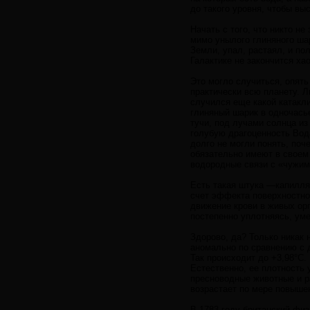
до такого уровня, чтобы вы
Начать с того, что никто н
мимо унылого глиняного ша
Земли, упал, растаял, и по
Галактике не закончится ха
Это могло случиться, опять
практически всю планету. 
случился еще какой катакл
глиняный шарик в одночась
тучи, под лучами солнца и
голубую драгоценность Вода
долго не могли понять, поч
обязательно имеют в своем
водородные связи с «чужими
Есть такая штука —капилляр
счет эффекта поверхностног
движение крови в живых орг
постепенно уплотняясь, ум
Здорово, да? Только никак 
аномально по сравнению с 
Так происходит до +3,98°С.
Естественно, ее плотность 
пресноводные животные и р
возрастает по мере повыше
В 1783 году британский физ