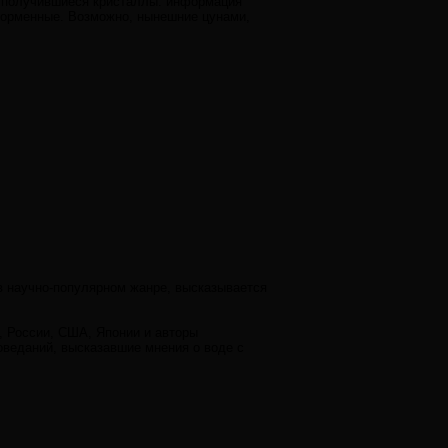
тъ получившиеся кристаллы: информация
форменные. Возможно, нынешние цунами,
в научно-популярном жанре, высказывается
, России, США, Японии и авторы
веданий, высказавшие мнения о воде с