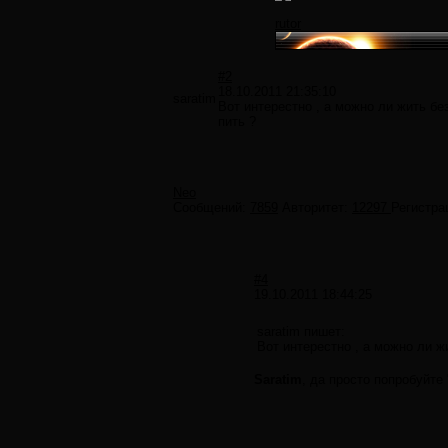
rutor
#2
18.10.2011 21:35:10
saratim
Вот интерестно , а можно ли жить бе
пить ?
Neo
Сообщений:
7859
Авторитет:
12297
Регистра
#4
19.10.2011 18:44:25
saratim пишет:
Вот интерестно , а можно ли ж
Saratim
, да просто попробуйте