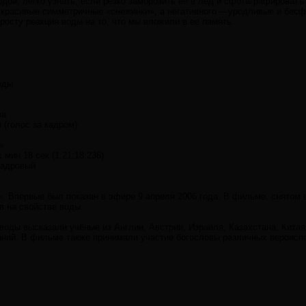
одой, легко узнать, если резко заморозить ее в лед и сфотаграфирова
т красивые симметричные «снежинки», а негативного —уродливые и бес
осту реакция воды на то, что мы вложили в ее память.
оды
ва
(голос за кадром)
»
1 мин 18 сек (1:21:18.236)
кадровый
. Впервые был показан в эфире 9 апреля 2006 года. В фильме, снятом 
в на свойства воды.
воды высказали учёные из Англии, Австрии, Израиля, Казахстана, Китая
ний. В фильме также принимали участие богословы различных вероиспо