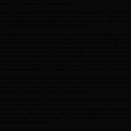
строить эти странности в логический ряд.
е знает, откуда вода вообще взялась, и на сегодняшний день есть две о
рика в Солнечной системе пролетала здоровенная комета с ледяным хво
лучился Мировой океан. Вторая —вода у нас была всегда —просто она п
ос, а потом по разломам выбралась на поверхность.
 же, двумя способами: постепенно —то есть вода год за годом выходила
Либо Земля столкнулась с кометой, другой планетой или летающей таре
изм, и из-за него вся вода одновременно высвободилась. Если так, то 
е покрылся тысячами гейзеров, фонтанирующих крутым кипятком, пар эт
з него высвободился водород, появились облака, и скучная неприметная
 так хорошо «прилипает» ко многим предметам, что в итоге проникает в
ему так происходит, но в итоге установили, что молекулы всех веществ,
 составе атомы кислорода. А молекулы воды энергетически неустойчивы
» атомами кислорода. И вот, пожалуйста: ваш галстук опять покрыт жи
ность, то есть свойство жидкости проникать в поры и каналы твердого 
о натяжения, но чудо даже не в этом, а в том, что явление капиллярнос
анизмах. 0 Все жидкости, замерзая, становятся плотнее —но только не в
еньшается в плывущую по орбите золотой звезды…
не помогает разобраться, что же такое сама вода и почему она ведет себ
другими земными жидкостями.
 Но если температура продолжает опускаться, вода замерзает и расшир
уменьшается —именно поэтому лед плавает на поверхности воды, а не то
астения погибали бы каждую зиму. Согласно законам физики, теплоемко
ния температуры материала.
ик Генри Кавендиш и французский химик Антуан Лавуазье установили, чт