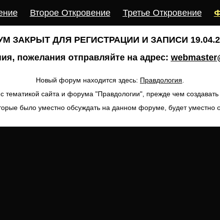
ение
Второе Откровение
Третье Откровение
Ф
М ЗАКРЫТ ДЛЯ РЕГИСТРАЦИИ И ЗАПИСИ 19.04.20
ия, пожелания отправляйте на адрес:
webmaster@
Новый форум находится здесь:
Правдология
.
с тематикой сайта и форума "Правдологии", прежде чем создават
торые было уместно обсуждать на данном форуме, будет уместно 