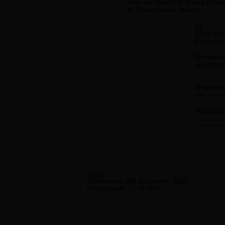
Than are dreamt of in your philos
W. Shakespeare, Hamlet
#5
21.04.201
В Антаркт
Интересно
представ
Небольшо
как YouT
http://na
---------------
vlgrus
Сообщений:
902
Авторитет:
1835
Регистрация:
21.09.2013