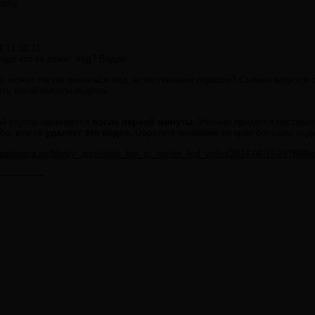
ophy.
4 11:10:11
иде кто-то режет лёд? Видео
, может ли так ломаться лёд, естественным образом? Съемка ведется с
ить какой высоты льдина.
й ступор начинается
после первой минуты.
Учёным придётся постарать
ube,
кто-то удаляет это видео.
Обратите внимание на края больших льд
shaplaneta.su/blog/v_antarktide_kto_to_rezhet_ljod_video/2014-04-17-24789
----------------