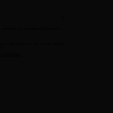
20
 самолета, на основании этого можете
ся,чтобы объяснить это. С таких сайтов,
ин
#ixzz2zQ06u3MK