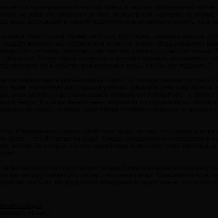
 является одновременно и частью тайны, и частью повседневной жизни
илей, но мало кто откажется от того, чтобы просто, находясь на пляже,
 все виды ассоциаций и связей, подтексты и многозначительность. Она 
танция в нашей жизни. Кроме того, она, бесспорно, наиболее важная суб
 создаёт комфортные условия для жизни на Земле. Вода управляет на
еществом, которое позволяет континентам двигаться самостоятельно.
, общества. Тот же новый телевизор с плоским экраном, оказывается, ч
подключении, но и собственном источнике воды. Кто бы мог подумать?
ым составляющим в компьютерных чипах, что предоставляет доступ ко 
и; прим. mixednews) до создания учётных записей в сети микроблогов Tw
ex, риса басмати и до стали вашего автомобиля Toyota Prius - в любом
ысле, везде. Когда вы берете пакет молока из холодильника и ставите е
конденсата – воды, которая практически мгновенно перешла из воздуха 
ется, в буквальном смысле, свойством воды, потому что каждая клетка 
ти. Кровь – это 83 процента воды. Каждое сердцебиение опосредовано 
бо, клетки, из которых состоят наши глаза, выполняют свои зрительные
одой.
и наиболее известной субстанцией в нашей жизни и наиболее важной суб
 из нас не задумывается о своём отношении к воде. Совершенно естеств
деньгам или Богу. Но вода стала невидимой в нашей жизни, что только 
кончится вода?
nd earth, Horatio,