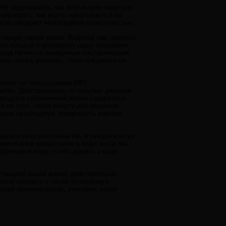
. Не задумываясь, мы используем воду для
 наблюдать, как волны накатываются на
также обладает необходимой практичностью.
станция нашей жизни. Водяной пар, являясь
шей погодой и формирует нашу географию.
 Вода является невидимым составляющим
тобы начать работать, тоже нуждается не
всему: от оборудования МРТ
itter. Действительно, от голубых джинсов
 продукте современной жизни содержится
го на стол, через минуту-две наружная
кухни на холодную поверхность коробки
нашего тела заполнена ею, и каждая клетка
химическими веществами в воде; когда мы
 функции в воде; чтобы думать о воде,
станцией нашей жизни, действительно,
енно говорить о своём отношении к
более примечательно, учитывая, какой