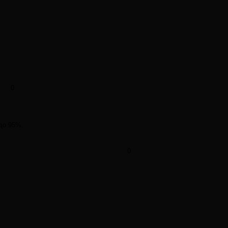
0
 до 95%.
0