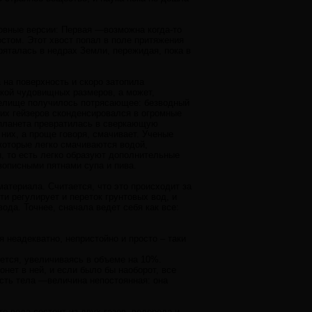
сновные версии: Первая —возможна когда-то
стом. Этот хвост попал в поле притяжения
ряталась в недрах Земли, пережидая, пока в
 на поверхность и скоро затопила
лкой чудовищных размеров, а может,
зрелище получилось потрясающее: безводный
их гейзеров сконденсировался в огромные
 планета превратилась в сверкающую
 них, а проще говоря, смачивает. Ученые
 которые легко смачиваются водой,
, то есть легко образуют дополнительные
вописными пятнами супа и пива.
материала. Считается, что это происходит за
ти регулирует и переток грунтовых вод, и
ода. Точнее, сначала ведет себя как все:
я неадекватно, непристойно и просто – таки
яется, увеличиваясь в объеме на 10%.
нет в ней, и если было бы наоборот, все
сть тела —величина непостоянная: она
о вода состоит из двух газов, водорода и