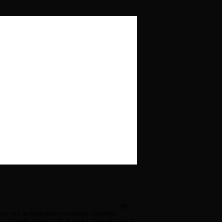
45
тся, что астронавты уже ищут планеты,
ь странное вещество, и наука пока не дошла