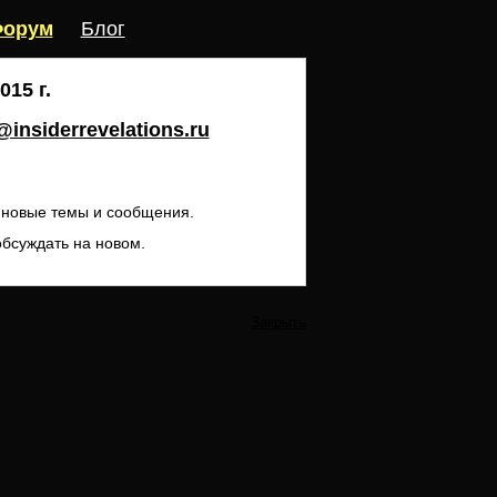
орум
Блог
15 г.
insiderrevelations.ru
ь новые темы и сообщения.
обсуждать на новом.
Закрыть