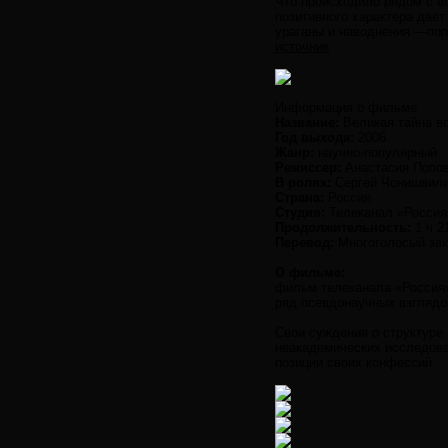
Что происходило рядом с в
позитивного характера дае
ураганы и наводнения —попр
источник
Информация о фильме
Название:
Великая тайна в
Год выхода:
2006
Жанр:
научно-популярный
Режиссер:
Анастасия Попо
В ролях:
Сергей Чонишвили 
Страна:
Россия
Студия:
Телеканал «Россия
Продолжительность:
1 ч 2
Перевод:
Многоголосый за
О фильме:
фильм телеканала «Россия»
ряд псевдонаучных взглядо
Свои суждения о структуре 
неакадемических исследова
позиции своих конфессий.