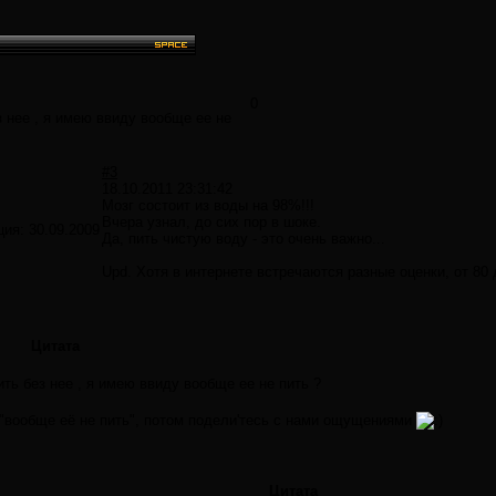
0
з нее , я имею ввиду вообще ее не
#3
18.10.2011 23:31:42
Мозг состоит из воды на 98%!!!
Вчера узнал, до сих пор в шоке.
ция:
30.09.2009
Да, пить чистую воду - это очень важно...
Upd. Хотя в интернете встречаются разные оценки, от 80
Цитата
ить без нее , я имею ввиду вообще ее не пить ?
 "вообще её не пить", потом подели'тесь с нами ощущениями
Цитата