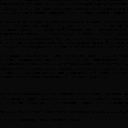
ие выражается формулой Н20, Примерно в то же время на заводах появ
 1785 году Уатт запатентовал усовершенствованную топку для котла, и
 завод Сэмюела Уитбреда —она размалывала солод с такой же эффектив
-37 градусов, ее теплоемкость не увеличивается, а падает. Но в интерва
сто пользуются на металлургических заводах: в качестве охладителя та
пар одного грамма воды требуется 537 калории тепла —раскаленный мет
 возвращает в окружающую среду каждые 537 отнятых калорий. В итоге 
, испарившихся с поверхности луж, рек, морей, океанов и суши. Все эт
бы от холода, а экватор стал бы натуральным крематорием. К счастью,
 ее внутренняя вода работает бесплатным теплоносителем в отопительн
ик, метеоролог и изобретатель дальтонизма Джон Дальтон написал: «По
емени Дальтон придумал атомную теорию вещества —она была еще несо
рии Лавуазье. Биологи и медики не отставали —ваяли толстые тома о би
вании. А в XX веке все опошлили военные: они заставили физиков стат
сегодня вода реабилитирована: наступила эра всеобщего изучения ее ка
то даже всерьез говорит о веке водной биологии и медицины.
ды занимаются биохимик Олег Викторович Мосин, биолог Станислав Вал
и благодаря интернету весь мир знает о работах японского исследовате
 ученого, можно обобщить все, что они наоткрывали, несколькими поло
х структур, в основе которых лежит что-то вроде кристалла, состояще
ешнюю информацию, а также мысли и эмоции.