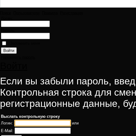
Поиск
Пользователи
Правила
Регистрация
Логин:
Пароль:
Запомнить меня
Напомнить пароль
Войти
Если вы забыли пароль, введи
Контрольная строка для смен
регистрационные данные, буд
Выслать контрольную строку
Логин:
или
E-Mail: