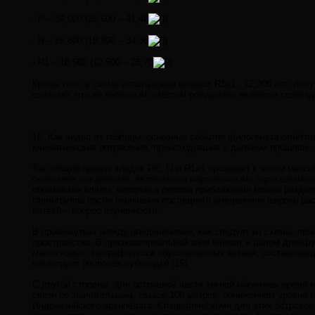
- P – 34,000 (26,600 – 41,40
- R – 26,800 (19,900 – 34,30
- R1 – 18,500 (12,500 – 25,70
Кроме того, в схеме использован возраст R1a1 - 12,200 лет, по
означает, что её небесным «местом рождения» является созвез
16. Как видно из таблицы, основные события филогенеза отчёт
климатические потрясения, происходившие в далёком прошлом.
Так, общий предок кладов DE, IJ и R1a1 проживал в эпохи мак
окончания оледенений, являвшихся «бутылочными горлышками» 
образовали клады, которые в первом приближении можно разделит
гаплогруппа после окончания последнего оледенения широко рас
ветвей – вопрос изученности.
В промежутках между оледенениями, как следует из схемы, про
пространства. В приэкваториальной зоне климат в целом дрейфу
много новых, географически обусловленных ветвей, составляющ
гаплогрупп (включая субклады) (15).
С другой стороны, для островной части южной ойкумены время 
связи со значительным, свыше 100 метров, понижением уровня м
Индонезийского архипелага. Специфическими для этих островов