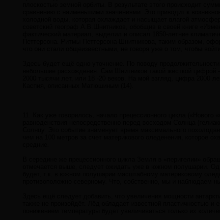
плоскостью земной орбиты. В результате этого происходит сум
сравнению с наименьшими значениями. Это приводит к возникно
холодной воды, которая охлаждает и насыщает влагой атмосферн
советский географ А.В.Шнитников, обобщив в своей книге «Изм
фактический материал, выделил и описал 1850-летние климатич
Петтерсона. Ритмы Петтерсона-Шнитникова, таким образом, офор
что они стали общеизвестными, не говоря уже о том, чтобы войт
Здесь будет ещё одно уточнение. По поводу продолжительности
небольшие расхождения. Сам Шнитников такой жёсткой цифрой – 1
2000 тысячи лет, или 18 -20 веков. На мой взгляд, цифра 2000 
Каспия, описанных Матюшиным (14).
11. Как уже говорилось, начало прецессионного цикла («Нового 
равноденствия непосредственно перед восходом Солнца (гелиаки
Солнцу. Это событие знаменует время максимального похолодан
чем на 100 метров за счет материкового оледенения, которое ох
средние.
В середине же прецессионного цикла Земля в «перигелии» обра
отмечается выше, следует ожидать уже в южном полушарии. Одн
будет, т.к. в южном полушарии масштабному материковому оледе
противоположно северному. Что, собственно, мы и наблюдаем н
Здесь ещё следует добавить, что увеличения мощности антарк
также не произойдёт. Лёд обладает известной пластичностью и е
понижением температуры будет увеличиваться только их количе