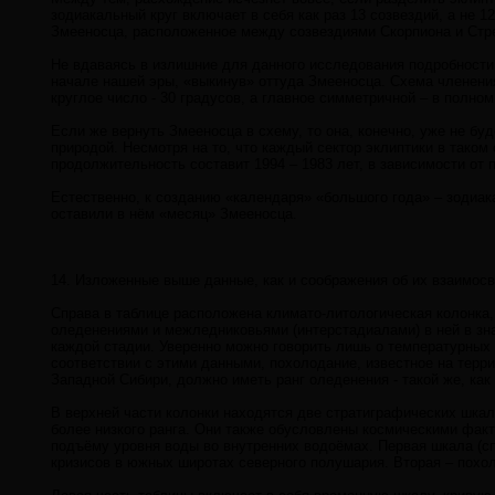
зодиакальный круг включает в себя как раз 13 созвездий, а не 1
Змееносца, расположенное между созвездиями Скорпиона и Стр
Не вдаваясь в излишние для данного исследования подробности,
начале нашей эры, «выкинув» оттуда Змееносца. Схема членения
круглое число - 30 градусов, а главное симметричной – в полн
Если же вернуть Змееносца в схему, то она, конечно, уже не бу
природой. Несмотря на то, что каждый сектор эклиптики в тако
продолжительность составит 1994 – 1983 лет, в зависимости от
Естественно, к созданию «календаря» «большого года» – зодиак
оставили в нём «месяц» Змееносца.
14. Изложенные выше данные, как и соображения об их взаимосв
Справа в таблице расположена климато-литологическая колонка
оледенениями и межледниковьями (интерстадиалами) в ней в зн
каждой стадии. Уверенно можно говорить лишь о температурных
соответствии с этими данными, похолодание, известное на терр
Западной Сибири, должно иметь ранг оледенения - такой же, ка
В верхней части колонки находятся две стратиграфических шка
более низкого ранга. Они также обусловлены космическими фа
подъёму уровня воды во внутренних водоёмах. Первая шкала (сп
кризисов в южных широтах северного полушария. Вторая – похо