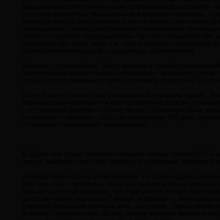
представляет собой точную копию астрономического события, име
строго на восток) был обращён на своё небесное отражение – с
восходом солнца. Находящееся в это же время строго на юге (в 
прецессионного цикла (обусловленного покачиванием оси вращен
является комплекс сооружений Гизы. При этом положение трёх 
положение трёх ярких звёзд т.н. «пояса Ориона» относительно М
количеством иллюстраций и подробными объяснениями).
Начиная с этого события, Земля входила в новый прецессионный 
эллиптической орбите Земля в «перигелии» - ближней к Солнцу
прецессии), то северным (второй полупериод прецессии). На это
Полный прецессионный цикл, называемый «большим годом», Земля
равноденствия наблюдается последовательно во всех созвездия
– от созвездия Водолея к своему началу – созвездию Льва, ког
к обычному – «малому» - году, составляющему 365 дней, происхо
с латинского означающей «предварение».
6. Далее мне лучше сослаться на моего коллегу геолога Ю.Л.Ба
этюда, названного им «Этот ритмичный, ритмичный, ритмичный 
«Орбита Земли слегка эллиптическая, и в своём годовом дви­жен
(147 млн. км), и «афелия» - когда она дальше всего от него (152
больше солнечной радиации, чем в афелии (в соответствии с из
достигает своего перигелия 2 января, а афелия - 2 июля каждог
северном полушарии глубокая зима, а в южном - самый разгар ле
в южном - глубокая зима. Из этих фактов вытекает важное и неп