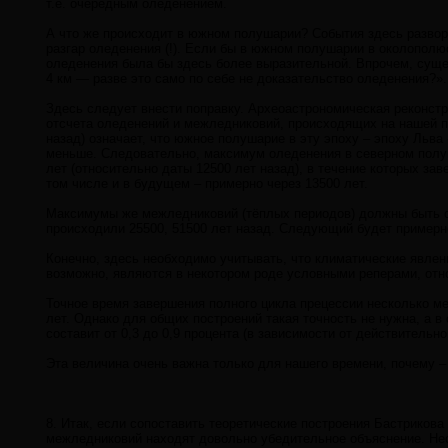
т.е. очередным оледенением.
А что же происходит в южном полушарии? События здесь развор
разгар оледенения (!). Если бы в южном полушарии в околополю
оледенения была бы здесь более выразительной. Впрочем, сущес
4 км — разве это само по себе не доказа­тельство оледенения?».
Здесь следует внести поправку. Археоастрономическая реконстр
отсчета оледенений и межледниковий, происходящих на нашей пл
назад) означает, что южное полушарие в эту эпоху – эпоху Льва
меньше. Следовательно, максимум оледенения в северном полуш
лет (относительно даты 12500 лет назад), в течение которых заве
том числе и в будущем – примерно через 13500 лет.
Максимумы же межледниковий (тёплых периодов) должны быть сд
происходили 25500, 51500 лет назад. Следующий будет примерно
Конечно, здесь необходимо учитывать, что климатические явле
возможно, являются в некотором роде условными реперами, отно
Точное время завершения полного цикла прецессии несколько ме
лет. Однако для общих построений такая точность не нужна, а в
составит от 0,3 до 0,9 процента (в зависимости от действительн
Эта величина очень важна только для нашего времени, почему –
8. Итак, если сопоставить теоретические построения Бастриков
межледниковий находят довольно убедительное объяснение. Нео