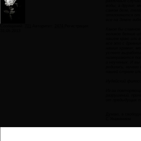
различные случаи
воды, а другие, 
самом деле, тела
отклоняются от 
все на Земле гиб
Сообщений:
701
Авторитет:
2474
Регистрация:
Какое бы славное
31.05.2013
великое деяние и
нашем краю или в
все это с древни
наших храмах; ме
успеет выработат
низвергаются пот
и неученых. И вы
родились, ничего
нашей стране ил
Иудейский филосо
Из-за повторяющ
разрушений, прич
от предыдущих п
Думаю, в свободн
С Уважением