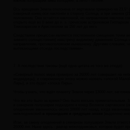
южном полушарии зима холоднее, а лето - теплее.
Ось вращения Земли отклонена от вертикали примерно на 23,5° (
северный конец оси наклонён в сторону Солнца, а при зимнем (21
положе­нии. Она остаётся наклонной, но направление наклона с
открыто ещё во II веке до н. э. греческим астрономом Гиппархо
Тимохарисом и Аристиллом за 150 лет до него.
Следствием прецессии является постепенное смещение точ­ки вес
зимнего солнцестояния) навстречу ви­димому движению Солнца на 
направлении, про­тивоположном нынешнему. Другими словами, ч
вытекающими отсюда последствиями».
7. А последствия таковы (ещё одна цитата из того же этюда):
«Северный полюс мира примерно за 26000 лет совершает на небе
медведицы), и современную эпоху можно назвать «эпохой Малой 
Лиры), и это будет «эпоха Лиры».
Чтобы узнать, что ждёт планету Земля через 13000 лет, за­гляне
Что же это было за время? Оно было весьма примечательным. За
в северном полушарии подходило к концу Великое сартанское (о
оледенение закончилось около 10000 лет назад, когда заканчива
межледниковий
в прошедшие и грядущие эпохи
(выделено мно
Итак, за смену оледенений в северном полушарии Земли ответс
26000 лег. Ныне здесь - разгар межледниковья, которое будет п