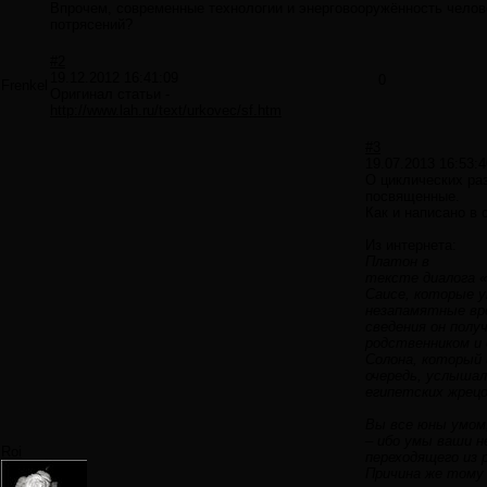
Впрочем, современные технологии и энерговооружённость челов
потрясений?
#2
19.12.2012 16:41:09
0
Frenkel
Оригинал статьи -
http://www.lah.ru/text/urkovec/sf.htm
#3
19.07.2013 16:53:4
О циклических ра
посвященные.
Как и написано в с
Из интернета:
Платон в
тексте диалога «
Саисе, которые 
незапамятные вр
сведения он полу
родственником и 
Солона, который 
очередь, услышал
египетских жрецо
Вы все юны умом,
– ибо умы ваши н
Roi
переходящего из р
Причина же тому 