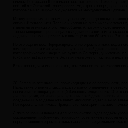
циклом Петтерсона-Шнитникова, соответственно. Такое случаетс
всё той же Онежской трансгрессии. Но, строго говоря, цена воп
которое сейчас широко обсуждается на международном уровне.
Между северным и южным полушариями, всегда находящимися на
активный теплообмен. Тёплые и холодные океанические течения
главными агентами этого теплообмена. А потому существенное 
таяние северного Гренландского ледникового щита (что, скорее 
ледники способны прибавить к ним ещё около 60 метров! Это в т
Но это ещё не всё. Перераспределение огромных масс воды неи
землетрясениям и активизации вулканической деятельности в акт
катастрофическое извержение вулкана Санторин, уничтожившее 
(субатлантик) извержение Везувия уничтожило Помпеи, а ведь эт
Естественно, чем больше потоп, тем сильнее вулканическая акт
20. Земля на все явления, происходящие на её поверхности, реа
Нарастание огромных масс льда во время оледенений в северно
понижению температуры и ещё большему оледенению. Это, в св
дислокациями, активизацией вулканической деятельности и выпа
оледенений. Что далее уже ведёт, наоборот, к увеличению альб
Петтерсона-Шнитникова. Правда, этот сценарий наш ждёт только 
А пока основным поводом для беспокойства будет подъём уров
сокращением прибрежных территорий, остепением лесостепей, оп
передвижениями огромных масс населения, социальными (как мин