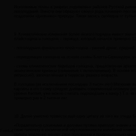
Ископаемые почвы в разрезе ледниковых районов Русской равн
похолоданий. Вместе они образуют своего рода почвенно-лёссов
осадочном «дневнике» природы. Такая запись свободна от субъе
9. Климатические изменения более низкого порядка имеют знач
плейстоцена и голоцена – периода, который начался примерно 12
- похолодания финального плейстоцена - ранний дриас, средний
- периодизация голоцена на основе схемы Блитта-Сернандера, у
- схема климатических периодов голоцена, предложенная архео
экологические кризисы (связанные с потеплениями). В основе ег
регрессий), запечатлённая в террасах разного возраста.
В голоцене (за исключением последних 3 тысяч лет) Матюшин вы
картины в его схему следует добавить современный оптимум (ко
уровня Каспия, уже можно считать подошедшим к концу.) Т.о. з
примерно раз в 2 тысячи лет.
10. Далее уместно привести ещё одну цитату из того же этюда Б
«Поразительно сложными и долгими путями приходит знание к че
свою гипотезу о космической обусловленности колебаний клима
Frenkel
орбиты медленно меняет своё положение и приблизительно чере