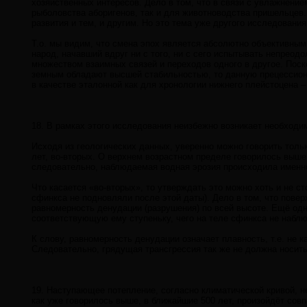
хозяйственных интересов. Дело в том, что в связи с увлажнение
рыболовства аборигенов, так и для животноводства пришельце
развития и тем, и другим. Но это тема уже другого исследования
Т.о. мы видим, что смена эпох является абсолютно объективным
народ, начавший вдруг ни с того, ни с сего испытывать непрео
множеством взаимных связей и переходов одного в другое. Пос
земным обладают высшей стабильностью, то данную прецессион
в качестве эталонной как для хронологии нижнего плейстоцена – 
18. В рамках этого исследования неизбежно возникает необход
Исходя из геологических данных, уверенно можно говорить только
лет, во-вторых. О верхнем возрастном пределе говорилось выше
следовательно, наблюдаемая водная эрозия происходила именно 
Что касается «во-вторых», то утверждать это можно хоть и не ст
сфинкса не подновляли после этой даты). Дело в том, что повер
равномерность денудации (разрушения) по всей высоте. Ещё од
соответствующую ему ступеньку, чего на теле сфинкса не набл
К слову, равномерность денудации означает плавность, т.е. не 
Следовательно, грядущая трансгрессия так же не должна носит
19. Наступающее потепление, согласно климатической кривой, н
как уже говорилось выше, в ближайшие 500 лет, произойдёт со