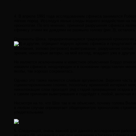
4. В апреле 1991 года исследованием сфинкса занимался Роберт
лёгких пород. Исследуя явные следы водного воздействия на т
хронологии. По его мнению, причиной разрушения сфинкса являю
сфинксу этими же дождями не размыло голову (рис.3), осталось
Оппоненты Шоха, придерживающиеся традиционной хронологии Дре
и другие, отрицают водную эрозию сфинкса и предлагают и
колебания, эолово (ветровое) выветривание, разрушение солью.
зрения, некоторые авторы, на мой взгляд, впадают уже в другую
Не является исключением и известное объяснения Бордо относит
изваяли сфинкса, неоднороден и в основании представлен менее 
якобы, так хорошо сохранилась.
Однако это также является слабым аргументом. Верхняя часть 
сцементированными слоями, поскольку временной интервал межд
нижележащие слои проходят ряд стадий превращения осадка в пл
к самим причинам выветривания и подойдёт к любой, включая и
Несмотря на то, что Шох так и не объяснил, почему голова Вели
в любом случае опровергает общепринятую хронологию строитель
убедительными.
5. Следующей, очень важной для данного исследования работой
их книге (9), изданной у нас под названием «Загадки Сфинкса ил