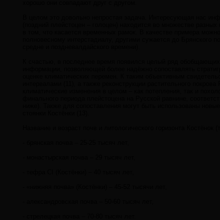
хорошо они совпадают друг с другом.
В целом это довольно непростая задача. Интересующая нас инф
(поздний плейстоцен – голоцен) находится во множестве разных 
в том, что касается временных рамок. В качестве примера можн
полновесному интерстадиалу, другими сужается до Брянского по
средне и поздневалдайского времени).
К счастью, в последнее время появился целый ряд обобщающих р
информации, позволяющей более надёжно сопоставлять стратигр
оценке климатических перемен. К таким объективным свидетель
интервалами (11), а также реконструкции растительного покрова
климатические изменения в целом – как потепления, так и похоло
финального периода плейстоцена на Русской равнине, соответс
ниже). Также для сопоставления могут быть использованы новые
стоянки Костёнки (13).
Название и возраст почв и литологического горизонта Костёнок (
- брянская почва – 25-25 тысяч лет,
- монастырская почва – 29 тысяч лет,
- тефра CI (Костёнки) – 40 тысяч лет,
- «нижняя почва» (Костёнки) – 45-52 тысячи лет,
- александровская почва – 50-60 тысяч лет,
- стрелецкая почва – 70-80 тысяч лет.