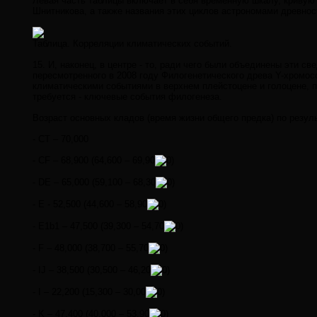
Левая часть таблицы включает в себя временную шкалу, кривую 
Шнитникова, а также названия этих циклов астрономами древно
Таблица. Корреляции климатических событий.
15. И, наконец, в центре - то, ради чего были объединены эти с
пересмотренного в 2008 году Филогенетического древа Y-хромос
климатическими событиями в верхнем плейстоцене и голоцене, п
требуется - ключевые события филогенеза.
Возраст основных кладов (время жизни общего предка) по резул
- СТ – 70,000
- CF – 68,900 (64,600 – 69,90
- DE – 65,000 (59,100 – 68,30
- E - 52,500 (44,600 – 58,90
- E1b1 – 47,500 (39,300 – 54,70
- F – 48,000 (38,700 – 55,70
- IJ – 38,500 (30,500 – 46,20
- I – 22,200 (15,300 – 30,00
- K – 47,400 (40,000 – 53,90