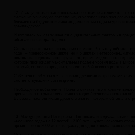
12. Итак, учитывая всё вышесказанное, можно заключить, что в
сложение максимума потепления, обусловленного прецессионным
ближайшем будущем возможен дальнейший подъём уровня моря, 
гренландского.
И вот здесь мы сталкиваемся с удивительным фактом - в прец
обозначена как эра Водолея!
Столь поразительное совпадение не может быть случайным – ве
годе» – прецессионном цикле, но и о циклах Петтерсона-Шнитник
символика зодиакального круга. Так, время медленного подъём
котором произойдёт максимальный подъём уровня воды в Мировом
который, согласно преданию, являет собой некоего рогатого мл
Собственно, об этом же – о знании древними астрономами клима
соответствующими созвездиями.
Необходимое добавление. Принято считать, что открытие прецесси
приписывал открытие «солнечного года» (прецессионного цикла)
Бьювала, наследниками древнего знания, которым обладали стр
13. Между циклами Петтерсона-Шнитникова и зодиакальным чле
«большого года» на 12 частей - 2160 лет - будет несколько отл
время – около 2000 лет, что даже для одного цикла прецессии п
Между тем, расхождение исчезнет вовсе, если разделить эклиптик