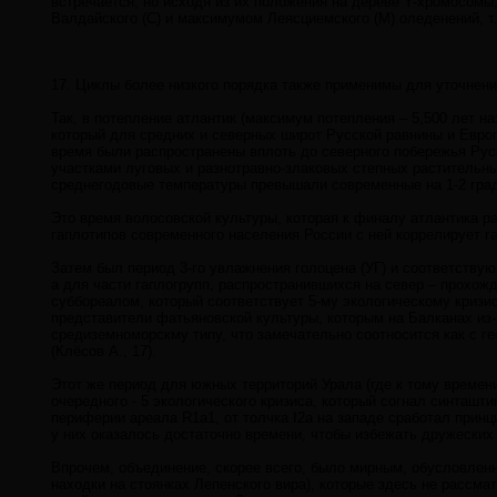
встречается, но исходя из их положения на дереве Y-хромосомы
Валдайского (С) и максимумом Леясциемского (М) оледенений, т.е
17. Циклы более низкого порядка также применимы для уточнени
Так, в потепление атлантик (максимум потепления – 5,500 лет н
который для средних и северных широт Русской равнины и Евро
время были распространены вплоть до северного побережья Русс
участками луговых и разнотравно-злаковых степных растительны
среднегодовые температуры превышали современные на 1-2 граду
Это время волосовской культуры, которая к финалу атлантика р
гаплотипов современного населения России с ней коррелирует га
Затем был период 3-го увлажнения голоцена (УГ) и соответству
а для части гаплогрупп, распространившихся на север – прохо
суббореалом, который соответствует 5-му экологическому кризи
представители фатьяновской культуры, которым на Балканах из-з
средиземноморскму типу, что замечательно соотносится как с ге
(Клёсов А., 17).
Этот же период для южных территорий Урала (где к тому времен
очередного - 5 экологического кризиса, который согнал синташт
периферии ареала R1a1, от толчка I2a на западе сработал прин
у них оказалось достаточно времени, чтобы избежать дружеских
Впрочем, объединение, скорее всего, было мирным, обусловленн
находки на стоянках Лепенского вира), которые здесь не рассма