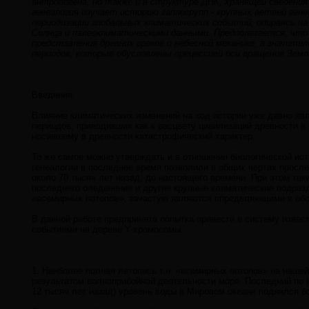
антропогена, но также и в структуре ДНК, хранящей сведения 
генеалогия изучает историю гаплогрупп - крупных ветвей ген
периодизации глобальных климатических событий, опираясь на
Солнца и палеоклиматическими данными. Предполагается, что
представления древних греков о небесной механике, а значите
периодов, которые обусловлены прецессией оси вращения Земл
Введение.
Влияние климатических изменений на ход истории уже давно яв
периодов, приводивших как к расцвету цивилизаций древности в 
носившему в древности катастрофический характер.
То же самое можно утверждать и в отношении биологической ис
генеалогии в последнее время позволили в общих чертах просле
около 70 тысяч лет назад, до настоящего времени. При этом та
последнего оледенения и другие крупные климатические подразд
«всемирных потопов», зачастую являются определяющими в обо
В данной работе предпринята попытка привести в систему извес
событиями на дереве Y-хромосомы.
1. Наиболее полная летопись т.н. «всемирных потопов» на нашей
результатом волноприбойной деятельности моря. Последний по 
12 тысяч лет назад) уровень воды в Мировом океане поднялся б