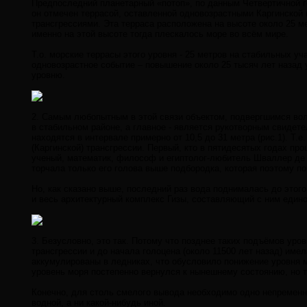
Предпоследний планетарный «потоп», по данным Четвертичной ге
он отмечен террасой, оставленной одновозрастными Каргинской 
трансгрессиями. Эта терраса расположена на высоте около 25 ме
именно на этой высоте тогда плескалось море во всём мире.
Т.о. морские террасы этого уровня - 25 метров на стабильных
одновозрастное событие – повышение около 25 тысяч лет назад 
уровню.
2. Самым любопытным в этой связи объектом, подвергшимся волн
в стабильном районе, а главное - является рукотворным свидете
находятся в интервале примерно от 10,5 до 31 метра (рис.1). Т
(Каргинской) трансгрессии. Первый, кто в пятидесятых годах п
ученый, математик, философ и египтолог-любитель Шваллер де Л
торчала только его голова выше подбородка, которая поэтому по
Но, как сказано выше, последний раз вода поднималась до этого
и весь архитектурный комплекс Гизы, составляющий с ним едино
3. Безусловно, это так. Потому что позднее таких подъёмов уро
трансгрессии и до начала голоцена (около 11500 лет назад) им
аккумулированы в ледниках, что обусловило понижение уровня м
уровень моря постепенно вернулся к нынешнему состоянию, но та
Конечно, для столь смелого вывода необходимо одно непременн
водной, а ни какой-нибудь иной.