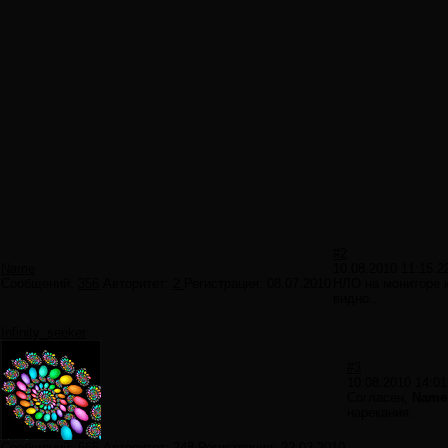
#2
Name
10.08.2010 11:15:2
Сообщений:
356
Авторитет:
2
Регистрация:
08.07.2010
НЛО на мониторе к
видно...
Infinity_seeker
#3
10.08.2010 14:01
Согласен,
Name
нарекания.
Сообщений:
665
Авторитет:
248
Регистрация:
22.03.2010