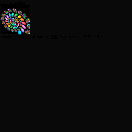
Infinity_seeker
Сообщений:
665
Авторитет:
248
Регистрация:
22.03.2010