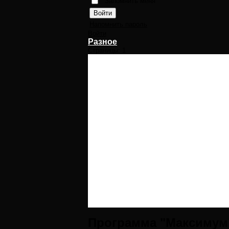
Запомнить меня
Напомнить пароль
Войти
Разное
Страницы:
1
Программа "Максимум