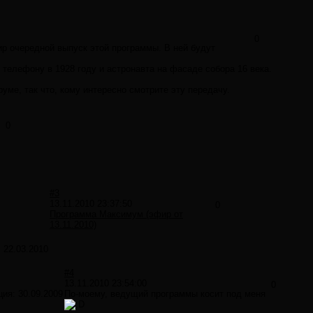
0
ир очередной выпуск этой программы. В ней будут
телефону в 1928 году и астронавта на фасаде собора 16 века.
ме, так что, кому интересно смотрите эту передачу.
0
#3
13.11.2010 23:37:50
0
Программа Максимум (эфир от
13.11.2010)
:
22.03.2010
#4
13.11.2010 23:54:00
0
ция:
30.09.2009
По-моему, ведущий программы косит под меня