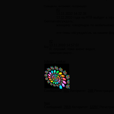
Скандалы, интрижки, позорища))
#1
13.11.2010 14:32:38
13.11.2010 года на НТВ выйдет в эф
German
обсуждать:
женщину, говорящую по мобильному 
эти темы обсуждалсиь на нашем фору
#2
13.11.2010 14:57:07
fire
Я, слушай, тоже анонс видел,
заинтриговало...
Infinity_seeker
Сообщений:
665
Авторитет:
248
Регистрация
Neo
Сообщений:
7859
Авторитет:
12297
Регистра