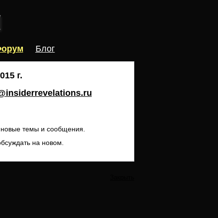
орум
Блог
15 г.
insiderrevelations.ru
ь новые темы и сообщения.
обсуждать на новом.
Закрыть